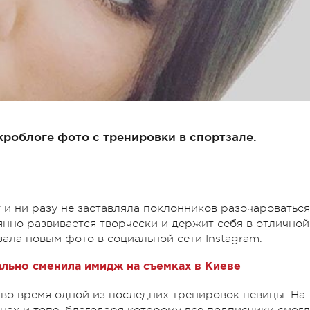
роблоге фото с тренировки в спортзале.
 и ни разу не заставляла поклонников разочароваться
янно развивается творчески и держит себя в отличной
ала новым фото в социальной сети Instagram.
льно сменила имидж на съемках в Киеве
во время одной из последних тренировок певицы. На
нах и топе, благодаря которому все подписчики смог