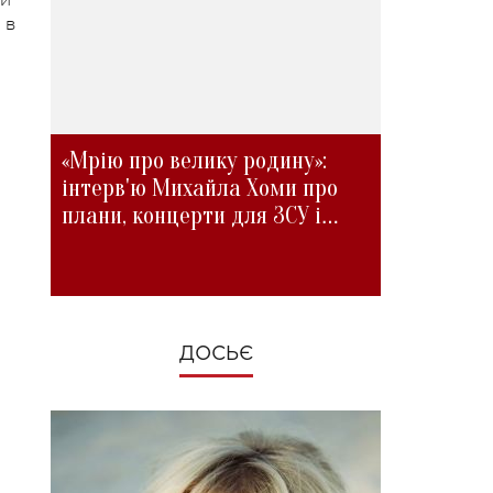
 в
«Мрію про велику родину»:
інтерв'ю Михайла Хоми про
плани, концерти для ЗСУ і
зміни під час війни
ДОСЬЄ