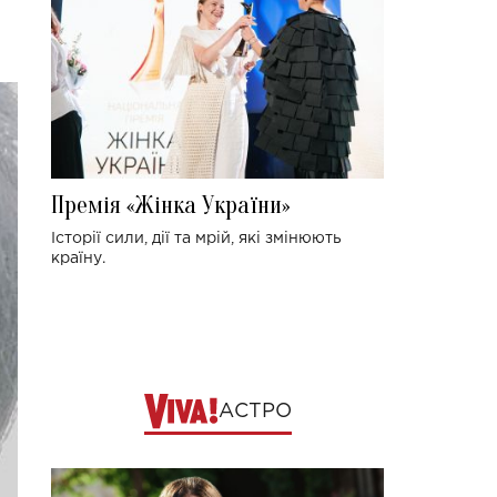
Премія «Жінка України»
Історії сили, дії та мрій, які змінюють
країну.
АСТРО