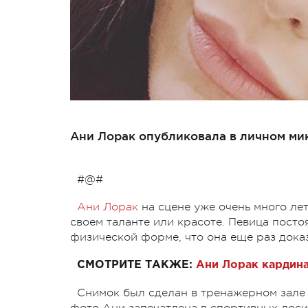
Ани Лорак опубликовала в личном мик
#@#
Ани Лорак
на сцене уже очень много лет
своем таланте или красоте. Певица посто
физической форме, что она еще раз доказ
СМОТРИТЕ ТАКЖЕ:
Ани Лорак кардина
Снимок был сделан в тренажерном зале 
фото Ани запечатлена в спортивных лоси