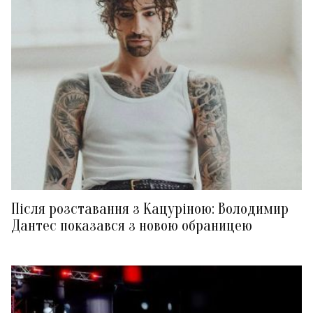
Після розставання з Кацуріною: Володимир
Дантес показався з новою обраницею