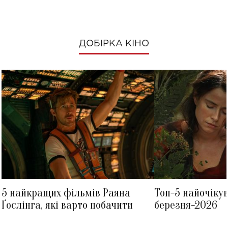
ДОБІРКА КІНО
5 найкращих фільмів Раяна
Топ-5 найочіку
Ґослінга, які варто побачити
березня-2026