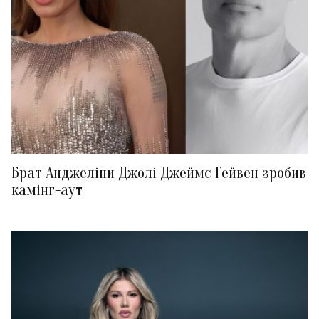
Брат Анджеліни Джолі Джеймс Гейвен зробив
камінг-аут