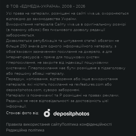
© ТОВ «ЕДІМЕДІА-УКРАЇНА», 2008 - 2026
Усі права на матеріали, розміщені на сайті viva.ua, охороняються
відповідно до законодавства України.
Використання матеріалів Сайту viva.ua в оригінальному розмірі
(в повному обсязі) без письмового дозволу редакції
забороняється.
Дозволяється републікація та цитування статей обсягом не
більше 250 знаків для одного інформаційного матеріалу, з
обов'язковим зазначенням посилання на джерело, а для
Інтернет-ресурсів – пряме для пошукових систем
гіперпосилання, не закрите від індексації пошуковими
системами. Гіперпосилання має бути розміщене в підзаголовку
або першому абзаці матеріалу.
Передрук, копіювання, відтворення або інше використання
матеріалів, які містять посилання на rexfeatures.com або
depositphotos.com, суворо заборонені.
Матеріали із позначками
!
та
P
розміщені на правах реклами.
Редакція не несе відповідальності за достовірність цієї
інформації.
Стокові фото від:
Правила використання сайту
Політика конфіденційності
Редакційна політика