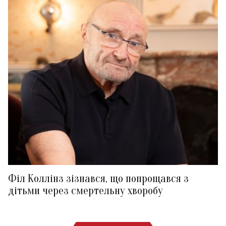
Філ Коллінз зізнався, що попрощався з
дітьми через смертельну хворобу