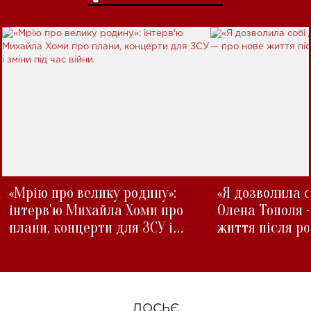
«Мрію про велику родину»:
«Я дозволила с
інтерв'ю Михайла Хоми про
Олена Тополя 
плани, концерти для ЗСУ і
життя після р
зміни під час війни
ДОСЬЄ