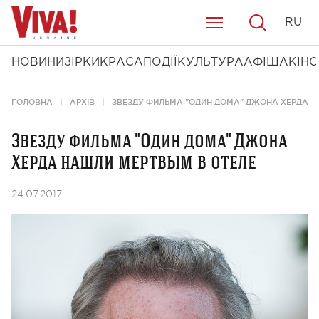
RU
НОВИНИ
ЗІРКИ
КРАСА
ПОДІЇ
КУЛЬТУРА
АФІША
КІНО
ГОЛОВНА
АРХІВ
ЗВЕЗДУ ФИЛЬМА "ОДИН ДОМА" ДЖОНА ХЕРДА Н
Звезду фильма "Один дома" Джона
Херда нашли мертвым в отеле
24.07.2017