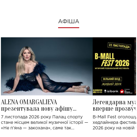
АФІША
ALENA OMARGALIEVA
Легендарна му
презентувала нову афішу
вперше прозвуч
великого концерту в Палаці
Україні: де від
7 листопада 2026 року Палац спорту
B-Mall Fest оголош
спорту
стане місцем великої музичної історії —
хедлайнера фестива
«Не пʼяна — закохана», саме так
2026 року на новій т
символічно названо майбутній концерт
stage відбудеться у