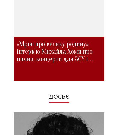
«Мрію про велику родину»:
інтерв'ю Михайла Хоми про
плани, концерти для ЗСУ і
зміни під час війни
ДОСЬЄ