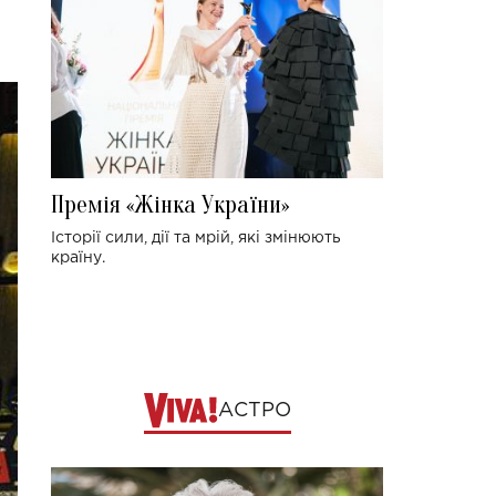
Премія «Жінка України»
Історії сили, дії та мрій, які змінюють
країну.
АСТРО