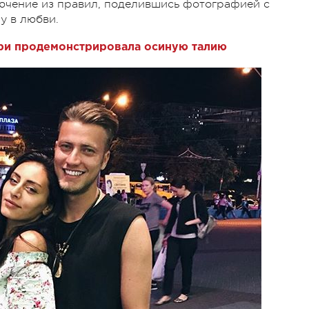
лючение из правил, поделившись фотографией с
у в любви.
ри продемонстрировала осиную талию