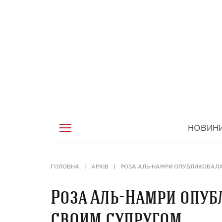
НОВИН
ГОЛОВНА
АРХІВ
РОЗА АЛЬ-НАМРИ ОПУБЛИКОВАЛА
Роза Аль-Намри опуб
своим супругом