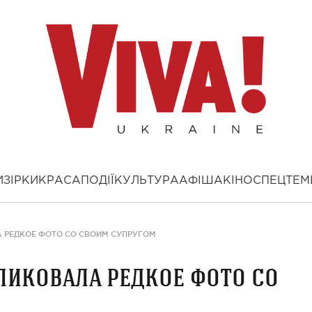
И
ЗІРКИ
КРАСА
ПОДІЇ
КУЛЬТУРА
АФІША
КІНО
СПЕЦТЕМ
 РЕДКОЕ ФОТО СО СВОИМ СУПРУГОМ
ликовала редкое фото со