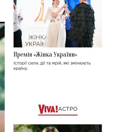
Премія «Жінка України»
Історії сили, дії та мрій, які змінюють
країну.
АСТРО