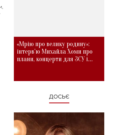
м,
е
«Мрію про велику родину»:
інтерв'ю Михайла Хоми про
плани, концерти для ЗСУ і
зміни під час війни
ДОСЬЄ