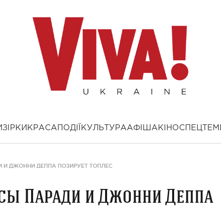
И
ЗІРКИ
КРАСА
ПОДІЇ
КУЛЬТУРА
АФІША
КІНО
СПЕЦТЕМ
И И ДЖОННИ ДЕППА ПОЗИРУЕТ ТОПЛЕС
ссы Паради и Джонни Деппа