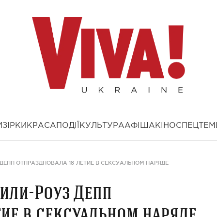
И
ЗІРКИ
КРАСА
ПОДІЇ
КУЛЬТУРА
АФІША
КІНО
СПЕЦТЕМ
ДЕПП ОТПРАЗДНОВАЛА 18-ЛЕТИЕ В СЕКСУАЛЬНОМ НАРЯДЕ
или-Роуз Депп
тие в сексуальном наряде