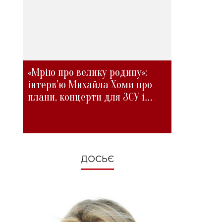
«Мрію про велику родину»:
інтерв'ю Михайла Хоми про
плани, концерти для ЗСУ і
зміни під час війни
ДОСЬЄ