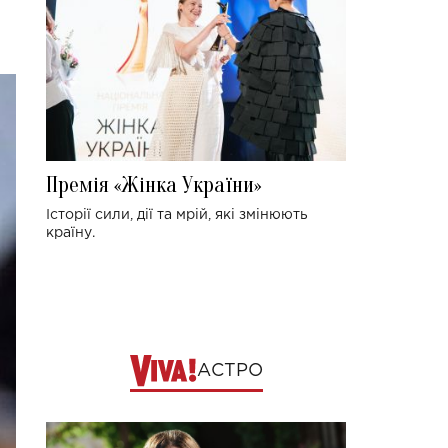
Премія «Жінка України»
Історії сили, дії та мрій, які змінюють
країну.
АСТРО