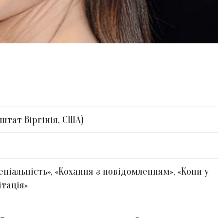
штат Віргінія, США)
ніальність», «Кохання з повідомленням», «Копи у
ітація»