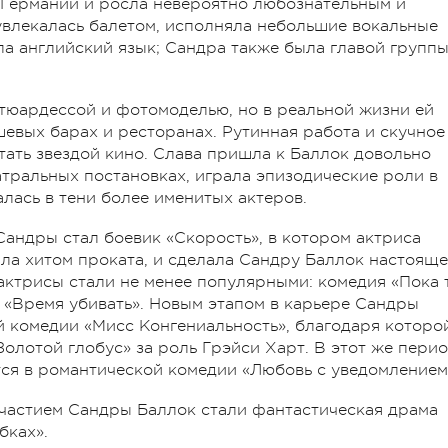
в Германии и росла невероятно любознательным и
увлекалась балетом, исполняла небольшие вокальные
ла английский язык; Сандра также была главой групп
стюардессой и фотомоделью, но в реальной жизни ей
евых барах и ресторанах. Рутинная работа и скучное
тать звездой кино. Слава пришла к Баллок довольно
атральных постановках, играла эпизодические роли в
лась в тени более именитых актеров.
андры стал боевик «Скорость», в котором актриса
ала хитом проката, и сделала Сандру Баллок настоящ
актрисы стали не менее популярными: комедия «Пока 
а «Время убивать». Новым этапом в карьере Сандры
й комедии «Мисс Конгениальность», благодаря которо
олотой глобус» за роль Грэйси Харт. В этот же пери
ся в романтической комедии «Любовь с уведомлением
астием Сандры Баллок стали фантастическая драма
бках».