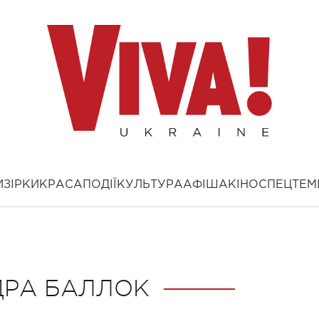
И
ЗІРКИ
КРАСА
ПОДІЇ
КУЛЬТУРА
АФІША
КІНО
СПЕЦТЕМ
ДРА БАЛЛОК