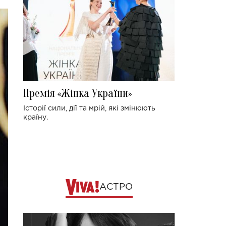
Премія «Жінка України»
Історії сили, дії та мрій, які змінюють
країну.
АСТРО