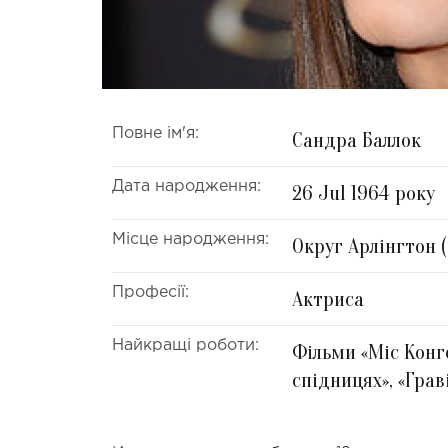
Повне ім'я:
Сандра Баллок
Дата народження:
26 Jul 1964 року
Місце народження:
Округ Арлінгтон (
Професії:
Актриса
Найкращі роботи:
Фільми «Міс Конге
спідницях», «Грав