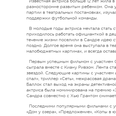
Известная актриса больше 12 лет жила 
разносторонне развитым ребенком. Она 
партии в театральных постановках, изуча
поддержки футбольной команды.
В молодые годы актриса мечтала стать 
приходилось работать официанткой в деш
течение жизни поселили в Сандре идею с
поздно. Долгое время она выступала в те
малобюджетных картинах, и всегда остава
Первым успешным фильмом с участием С
сыграла вместе с Киану Ривзом. Лента ст
звездой. Следующие картины с участием 
спал», триллер «Сеть», межрасовая драм
Баллок стал выход на экраны детективно
актриса была номинирована на премию «З
Сандра совместно с Хью Грантом снимает
Последними популярными фильмами с уч
«Дом у озера», «Предложение», «Копы в ю