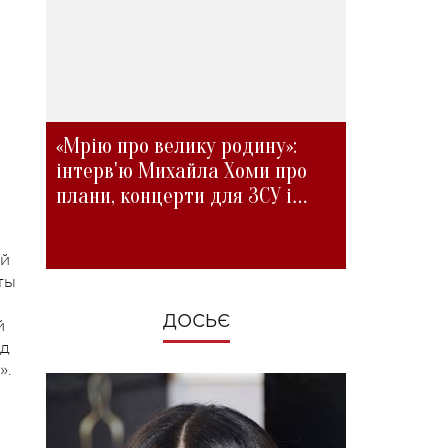
ы
«Мрію про велику родину»:
інтерв'ю Михайла Хоми про
плани, концерти для ЗСУ і
зміни під час війни
ей
ты
ДОСЬЄ
й
од
».