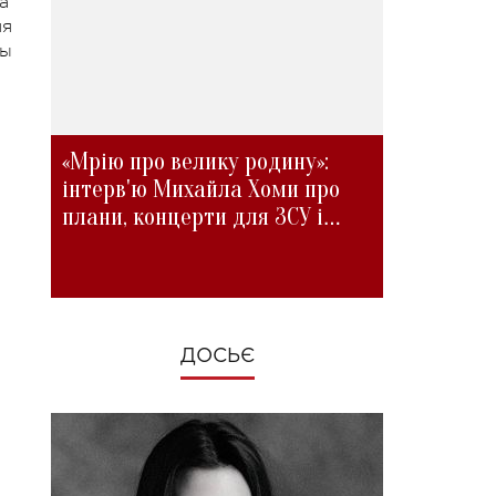
а
яя
бы
«Мрію про велику родину»:
інтерв'ю Михайла Хоми про
плани, концерти для ЗСУ і
зміни під час війни
ДОСЬЄ