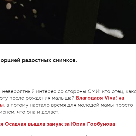
порцией радостных снимков.
 невероятный интерес со стороны СМИ: кто отец, как
аботу после рождения малыша?
Благодаря Viva! на
, а потому настало время для молодой мамы просто
ты
енем, что она и делает.
атя Осадчая вышла замуж за Юрия Горбунова