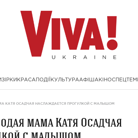
И
ЗІРКИ
КРАСА
ПОДІЇ
КУЛЬТУРА
АФІША
КІНО
СПЕЦТЕМ
АМА КАТЯ ОСАДЧАЯ НАСЛАЖДАЕТСЯ ПРОГУЛКОЙ С МАЛЫШОМ
лодая мама Катя Осадчая
лкой с малышом