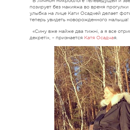
В личном микроблоге телеведущей и зве
позирует без макияжа во время прогулки 
улыбка на лице Кати Осадчей делает фот
теперь увидеть новорожденного малыша!
«Сину вже майже два тижні, а я все отри
декреті», – признается
Катя Осадча
я.