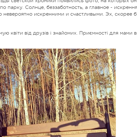
зды светской хроники появились фото, на которых он
по парку. Солнце, беззаботность, а главное - искренн
о невероятно искренними и счастливыми. Эх, скорее 
мую квіти від друзів і знайомих. Приємності для мами в