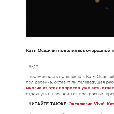
Катя Осадчая поделилась очередной 
#@#
Беременность привлекла к Кате Осадчей
пол ребенка, оставит ли телеведущая р
многие из этих вопросов уже есть отве
отдохнуть и насладиться прекрасным врем
ЧИТАЙТЕ ТАКЖЕ:
Эксклюзив Viva!: К