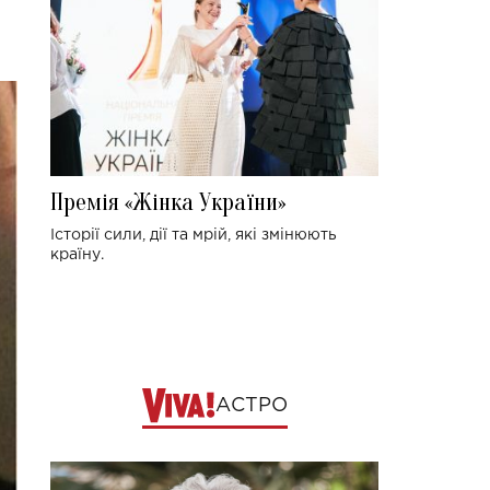
Премія «Жінка України»
Історії сили, дії та мрій, які змінюють
країну.
АСТРО