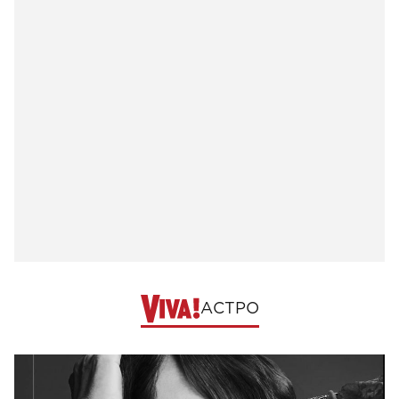
АСТРО