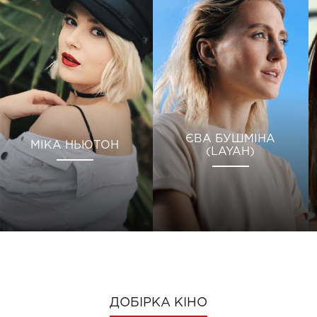
ЄВА БУШМІНА
МІКА НЬЮТОН
(LAYAH)
ДОБІРКА КІНО