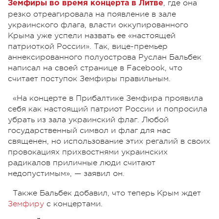
, где она
Земфиры во время концерта в Литве
резко отреагировала на появление в зале
украинского флага, власти оккупированного
Крыма уже успели назвать ее «настоящей
патриоткой России». Так, вице-премьер
аннексированного полуострова Руслан Бальбек
написал на своей странице в Facebook, что
считает поступок Земфиры правильным.
«На концерте в Прибалтике Земфира проявила
себя как настоящий патриот России и попросила
убрать из зала украинский флаг. Любой
государственный символ и флаг для нас
священен, но использование этих регалий в своих
провокациях прихвостнями украинских
радикалов приличные люди считают
недопустимым», — заявил он.
Также Бальбек добавил, что теперь Крым ждет
Земфиру
с концертами.