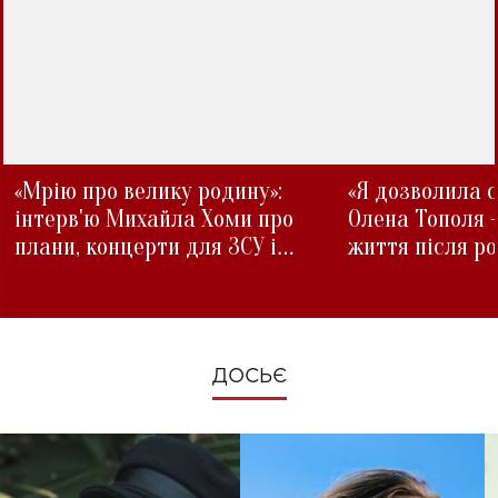
«Мрію про велику родину»:
«Я дозволила с
інтерв'ю Михайла Хоми про
Олена Тополя 
плани, концерти для ЗСУ і
життя після р
зміни під час війни
ДОСЬЄ