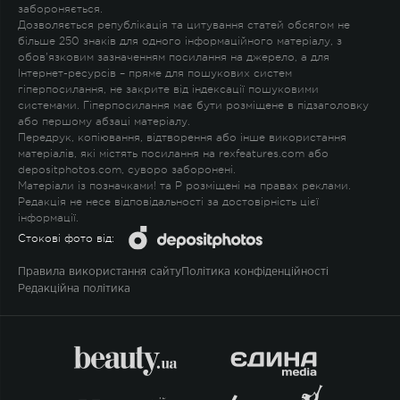
забороняється.
Дозволяється републікація та цитування статей обсягом не
більше 250 знаків для одного інформаційного матеріалу, з
обов'язковим зазначенням посилання на джерело, а для
Інтернет-ресурсів – пряме для пошукових систем
гіперпосилання, не закрите від індексації пошуковими
системами. Гіперпосилання має бути розміщене в підзаголовку
або першому абзаці матеріалу.
Передрук, копіювання, відтворення або інше використання
матеріалів, які містять посилання на rexfeatures.com або
depositphotos.com, суворо заборонені.
Матеріали із позначками
!
та
P
розміщені на правах реклами.
Редакція не несе відповідальності за достовірність цієї
інформації.
Стокові фото від:
Правила використання сайту
Політика конфіденційності
Редакційна політика