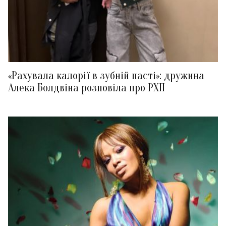
«Рахувала калорії в зубній пасті»: дружина
Алека Болдвіна розповіла про РХП