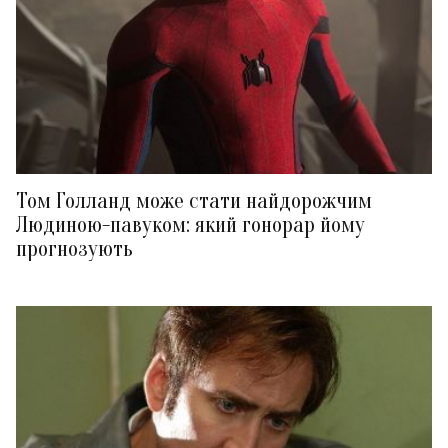
Том Голланд може стати найдорожчим
Людиною-павуком: який гонорар йому
прогнозують