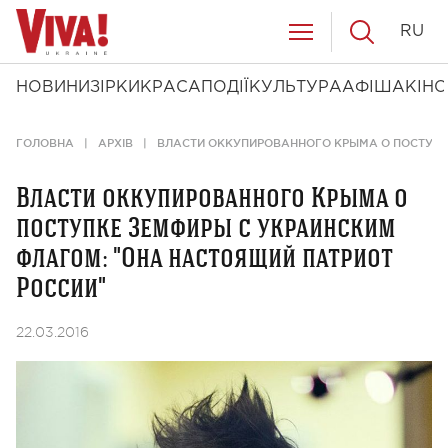
RU
НОВИНИ
ЗІРКИ
КРАСА
ПОДІЇ
КУЛЬТУРА
АФІША
КІНО
ГОЛОВНА
АРХІВ
ВЛАСТИ ОККУПИРОВАННОГО КРЫМА О ПОСТУПК
Власти оккупированного Крыма о
поступке Земфиры с украинским
флагом: "Она настоящий патриот
России"
22.03.2016