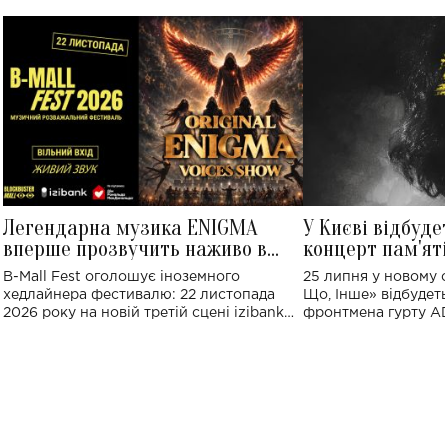
Легендарна музика ENIGMA
У Києві відбуде
вперше прозвучить наживо в
концерт пам'ят
Україні: де відбудеться концерт
Клименка: понад
B-Mall Fest оголошує іноземного
25 липня у новому o
виконають пісн
хедлайнера фестивалю: 22 листопада
Що, Інше» відбудеть
2026 року на новій третій сцені izibank
фронтмена гурту A
stage відбудеться українська прем'єра
Клименка. Це буде 
ENIGMA VOICES' ORIGINAL LIVE SHOW.
вечір, присвячений 
творчість стала си
справжньої любові д