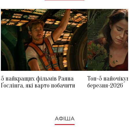
5 найкращих фільмів Раяна
Топ-5 найочіку
Ґослінга, які варто побачити
березня-2026
АФІША