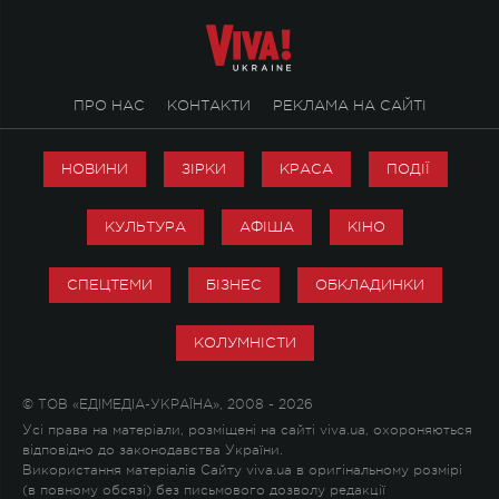
ПРО НАС
КОНТАКТИ
РЕКЛАМА НА САЙТІ
НОВИНИ
ЗІРКИ
КРАСА
ПОДІЇ
КУЛЬТУРА
АФІША
КІНО
СПЕЦТЕМИ
БІЗНЕС
ОБКЛАДИНКИ
КОЛУМНІСТИ
© ТОВ «ЕДІМЕДІА-УКРАЇНА», 2008 - 2026
Усі права на матеріали, розміщені на сайті viva.ua, охороняються
відповідно до законодавства України.
Використання матеріалів Сайту viva.ua в оригінальному розмірі
(в повному обсязі) без письмового дозволу редакції