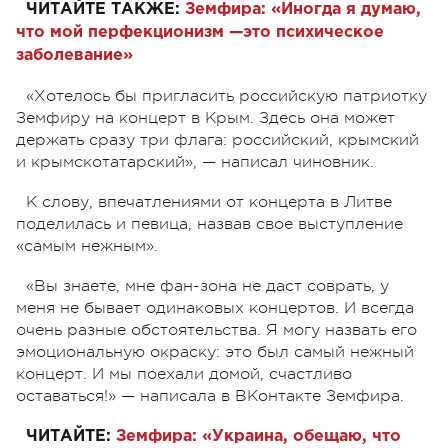
ЧИТАЙТЕ ТАКЖЕ:
Земфира: «Иногда я думаю,
что мой перфекционизм —это психическое
заболевание»
«Хотелось бы пригласить российскую патриотку
Земфиру на концерт в Крым. Здесь она может
держать сразу три флага: российский, крымский
и крымскотатарский», — написал чиновник.
К слову, впечатлениями от концерта в Литве
поделилась и певица, назвав свое выступление
«самым нежным».
«Вы знаете, мне фан-зона не даст соврать, у
меня не бывает одинаковых концертов. И всегда
очень разные обстоятельства. Я могу назвать его
эмоциональную окраску: это был самый нежный
концерт. И мы поехали домой, счастливо
оставаться!» — написала в ВКонтакте Земфира.
ЧИТАЙТЕ:
Земфира: «Украина, обещаю, что