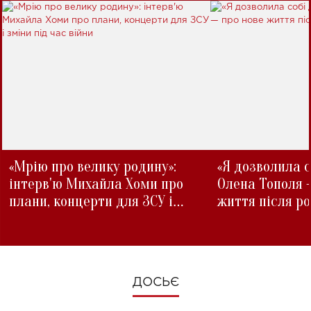
«Мрію про велику родину»:
«Я дозволила с
інтерв'ю Михайла Хоми про
Олена Тополя 
плани, концерти для ЗСУ і
життя після р
зміни під час війни
ДОСЬЄ