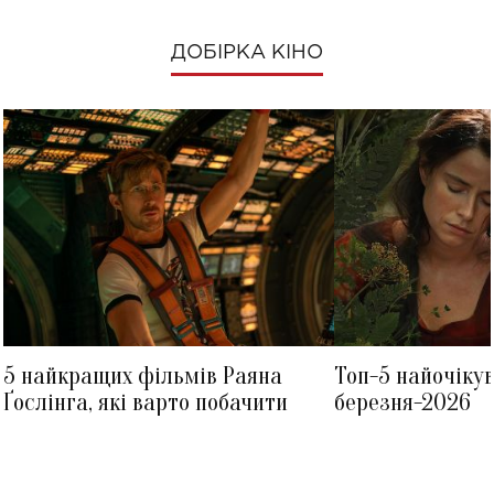
ДОБІРКА КІНО
5 найкращих фільмів Раяна
Топ-5 найочіку
Ґослінга, які варто побачити
березня-2026