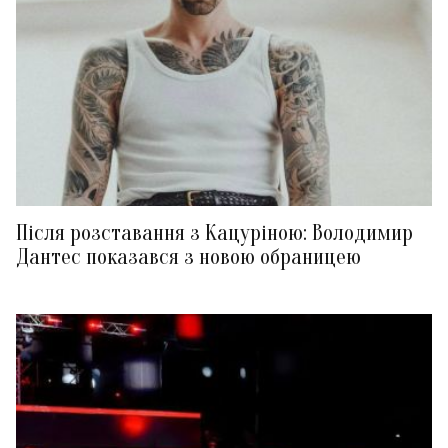
Після розставання з Кацуріною: Володимир
Дантес показався з новою обраницею