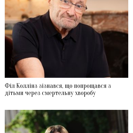
Філ Коллінз зізнався, що попрощався з
дітьми через смертельну хворобу