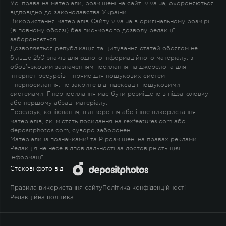
Усі права на матеріали, розміщені на сайті viva.ua, охороняються
відповідно до законодавства України.
Використання матеріалів Сайту viva.ua в оригінальному розмірі
(в повному обсязі) без письмового дозволу редакції
забороняється.
Дозволяється републікація та цитування статей обсягом не
більше 250 знаків для одного інформаційного матеріалу, з
обов'язковим зазначенням посилання на джерело, а для
Інтернет-ресурсів – пряме для пошукових систем
гіперпосилання, не закрите від індексації пошуковими
системами. Гіперпосилання має бути розміщене в підзаголовку
або першому абзаці матеріалу.
Передрук, копіювання, відтворення або інше використання
матеріалів, які містять посилання на rexfeatures.com або
depositphotos.com, суворо заборонені.
Матеріали із позначками
!
та
P
розміщені на правах реклами.
Редакція не несе відповідальності за достовірність цієї
інформації.
Стокові фото від:
Правила використання сайту
Політика конфіденційності
Редакційна політика