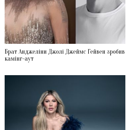
Брат Анджеліни Джолі Джеймс Гейвен зробив
камінг-аут