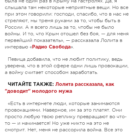
была не один раз в Крыму на гастролях. Да, я
слышала там некоторые неприятные вещи. Но все
при этом говорили: господи, спасибо, что в нас не
стреляют, мы тремя руками за то, чтобы быть в
России. А я всего лишь за то, чтобы не было
войны. И то, что Крым отошел без боя, — для меня
первейший показатель», — рассказала Лолита в
интервью «
».
Радио Свобода
Певица добавила, что не любит политику, ведь
уверена, что в этой сфере одни лишь провокации,
а войну считает способом заработать.
ЧИТАЙТЕ ТАКЖЕ:
Лолита рассказала, как
"доводит" молодого мужа
«Есть в интернете люди, которые занимаются
провокациями. Наверное, им за это платят. Они
просто любую твою реплику превращают во что-
то — и начинается! Но уже никто на это не
смотрит. Нет, меня не рассорила война. Все это