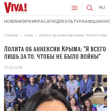
RU
НОВИНИ
ЗІРКИ
КРАСА
ПОДІЇ
КУЛЬТУРА
АФІША
КІНО
ГОЛОВНА
АРХІВ
ЛОЛИТА ОБ АННЕКСИИ КРЫМА: "Я ВСЕГО ЛИШЬ З
Лолита об аннексии Крыма: "Я всего
лишь за то, чтобы не было войны"
02.02.2016