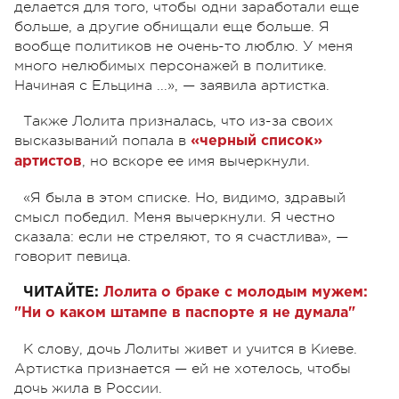
делается для того, чтобы одни заработали еще
больше, а другие обнищали еще больше. Я
вообще политиков не очень-то люблю. У меня
много нелюбимых персонажей в политике.
Начиная с Ельцина ...», — заявила артистка.
Также Лолита призналась, что из-за своих
высказываний попала в
«черный список»
, но вскоре ее имя вычеркнули.
артистов
«Я была в этом списке. Но, видимо, здравый
смысл победил. Меня вычеркнули. Я честно
сказала: если не стреляют, то я счастлива», —
говорит певица.
ЧИТАЙТЕ:
Лолита о браке с молодым мужем:
"Ни о каком штампе в паспорте я не думала"
К слову, дочь Лолиты живет и учится в Киеве.
Артистка признается — ей не хотелось, чтобы
дочь жила в России.