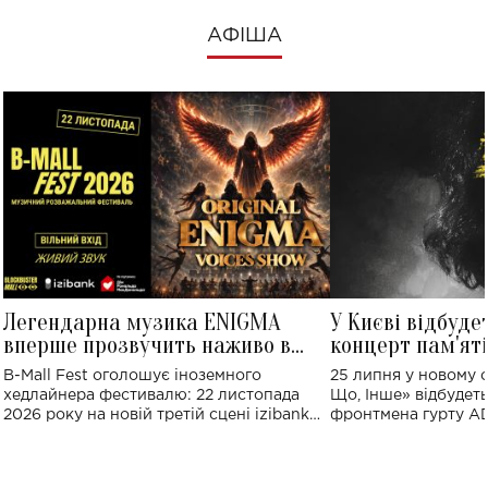
АФІША
Легендарна музика ENIGMA
У Києві відбуде
вперше прозвучить наживо в
концерт пам'ят
Україні: де відбудеться концерт
Клименка: понад
B-Mall Fest оголошує іноземного
25 липня у новому o
виконають пісн
хедлайнера фестивалю: 22 листопада
Що, Інше» відбудеть
2026 року на новій третій сцені izibank
фронтмена гурту A
stage відбудеться українська прем'єра
Клименка. Це буде 
ENIGMA VOICES' ORIGINAL LIVE SHOW.
вечір, присвячений 
творчість стала си