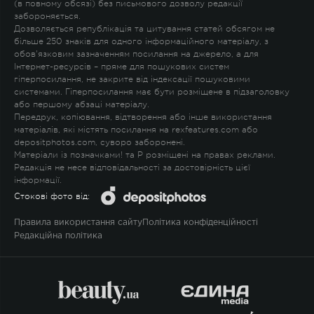
(в повному обсязі) без письмового дозволу редакції
забороняється.
Дозволяється републікація та цитування статей обсягом не
більше 250 знаків для одного інформаційного матеріалу, з
обов'язковим зазначенням посилання на джерело, а для
Інтернет-ресурсів – пряме для пошукових систем
гіперпосилання, не закрите від індексації пошуковими
системами. Гіперпосилання має бути розміщене в підзаголовку
або першому абзаці матеріалу.
Передрук, копіювання, відтворення або інше використання
матеріалів, які містять посилання на rexfeatures.com або
depositphotos.com, суворо заборонені.
Матеріали із позначками
!
та
P
розміщені на правах реклами.
Редакція не несе відповідальності за достовірність цієї
інформації.
Стокові фото від:
Правила використання сайту
Політика конфіденційності
Редакційна політика