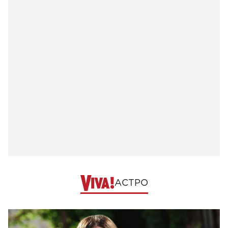
АСТРО