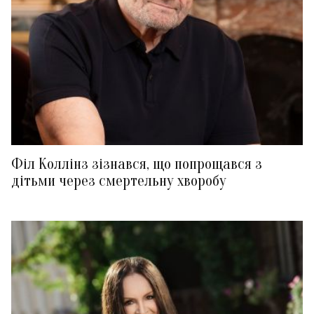
Філ Коллінз зізнався, що попрощався з
дітьми через смертельну хворобу