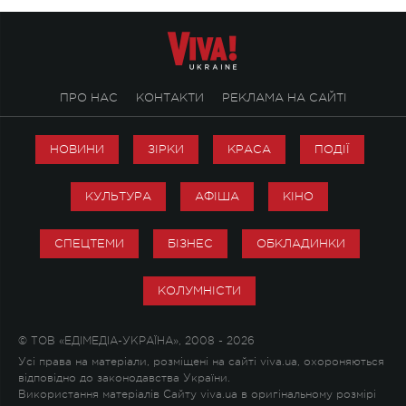
ПРО НАС
КОНТАКТИ
РЕКЛАМА НА САЙТІ
НОВИНИ
ЗІРКИ
КРАСА
ПОДІЇ
КУЛЬТУРА
АФІША
КІНО
СПЕЦТЕМИ
БІЗНЕС
ОБКЛАДИНКИ
КОЛУМНІСТИ
© ТОВ «ЕДІМЕДІА-УКРАЇНА», 2008 - 2026
Усі права на матеріали, розміщені на сайті viva.ua, охороняються
відповідно до законодавства України.
Використання матеріалів Сайту viva.ua в оригінальному розмірі