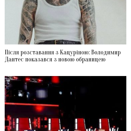
Після розставання з Кацуріною: Володимир
Дантес показався з новою обраницею