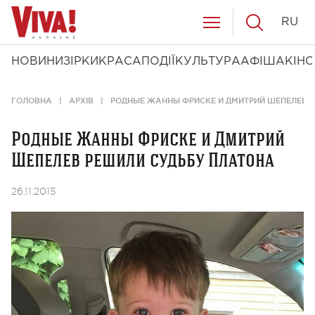
RU
НОВИНИ
ЗІРКИ
КРАСА
ПОДІЇ
КУЛЬТУРА
АФІША
КІНО
ГОЛОВНА
АРХІВ
РОДНЫЕ ЖАННЫ ФРИСКЕ И ДМИТРИЙ ШЕПЕЛЕВ 
Родные Жанны Фриске и Дмитрий
Шепелев решили судьбу Платона
26.11.2015