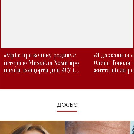
«Мрію про велику родину»:
«Я дозволила с
інтерв'ю Михайла Хоми про
Олена Тополя 
плани, концерти для ЗСУ і
життя після р
зміни під час війни
ДОСЬЄ