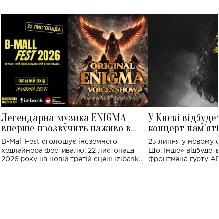
Легендарна музика ENIGMA
У Києві відбуде
вперше прозвучить наживо в
концерт пам'ят
Україні: де відбудеться концерт
Клименка: понад
B-Mall Fest оголошує іноземного
25 липня у новому o
виконають пісн
хедлайнера фестивалю: 22 листопада
Що, Інше» відбудеть
2026 року на новій третій сцені izibank
фронтмена гурту A
stage відбудеться українська прем'єра
Клименка. Це буде 
ENIGMA VOICES' ORIGINAL LIVE SHOW.
вечір, присвячений 
творчість стала си
справжньої любові д