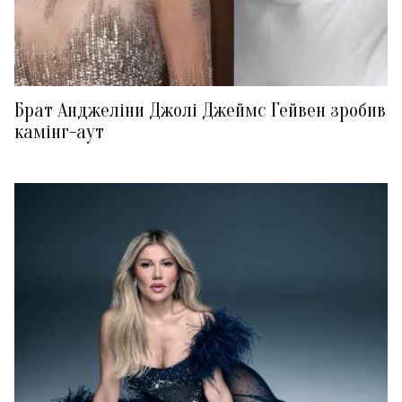
Брат Анджеліни Джолі Джеймс Гейвен зробив
камінг-аут