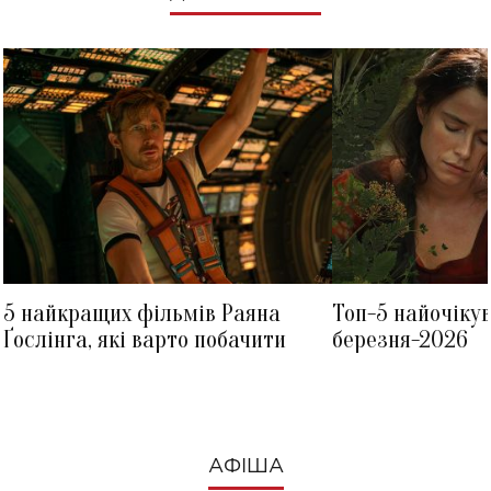
5 найкращих фільмів Раяна
Топ-5 найочіку
Ґослінга, які варто побачити
березня-2026
АФІША