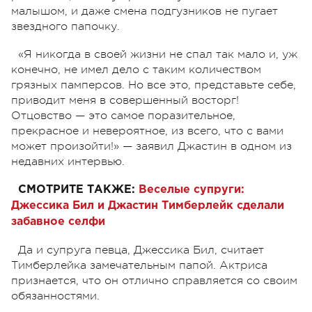
малышом, и даже смена подгузников не пугает
звездного папочку.
«Я никогда в своей жизни не спал так мало и, уж
конечно, не имел дело с таким количеством
грязных памперсов. Но все это, представьте себе,
приводит меня в совершенный восторг!
Отцовство — это самое поразительное,
прекрасное и невероятное, из всего, что с вами
может произойти!» — заявил Джастин в одном из
недавних интервью.
СМОТРИТЕ ТАКЖЕ:
Веселые супруги:
Джессика Бил и Джастин Тимберлейк сделали
забавное селфи
Да и супруга певца, Джессика Бил, считает
Тимберлейка замечательным папой. Актриса
признается, что он отлично справляется со своим
обязанностями.