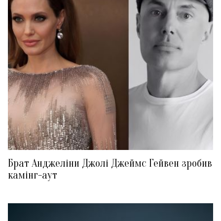
Брат Анджеліни Джолі Джеймс Гейвен зробив
камінг-аут