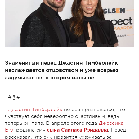
Знаменитый певец Джастин Тимберлейк
наслаждается отцовством и уже всерьез
задумывается о втором малыше.
#@#
Джастин Тимберлейк
не раз признавался, что
чувствует себя невероятно счастливым, ведь
теперь он папа. В апреле этого года
Джессика
Бил
родила ему
. Певец
сына Сайласа Рэндалла
рассказал, что ему нравится ухаживать за