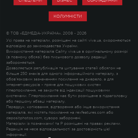
СПЕЦТЕМИ
БІЗНЕС
ОБКЛАДИНКИ
КОЛУМНІСТИ
© ТОВ «ЕДІМЕДІА-УКРАЇНА», 2008 - 2026
Усі права на матеріали, розміщені на сайті viva.ua, охороняються
відповідно до законодавства України.
Використання матеріалів Сайту viva.ua в оригінальному розмірі
(в повному обсязі) без письмового дозволу редакції
забороняється.
Дозволяється републікація та цитування статей обсягом не
більше 250 знаків для одного інформаційного матеріалу, з
обов'язковим зазначенням посилання на джерело, а для
Інтернет-ресурсів – пряме для пошукових систем
гіперпосилання, не закрите від індексації пошуковими
системами. Гіперпосилання має бути розміщене в підзаголовку
або першому абзаці матеріалу.
Передрук, копіювання, відтворення або інше використання
матеріалів, які містять посилання на rexfeatures.com або
depositphotos.com, суворо заборонені.
Матеріали із позначками
!
та
P
розміщені на правах реклами.
Редакція не несе відповідальності за достовірність цієї
інформації.