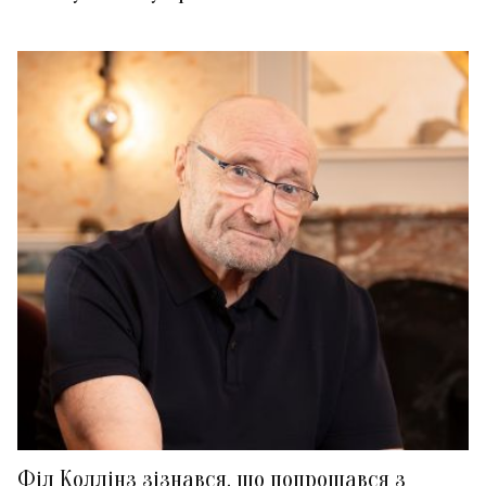
Філ Коллінз зізнався, що попрощався з