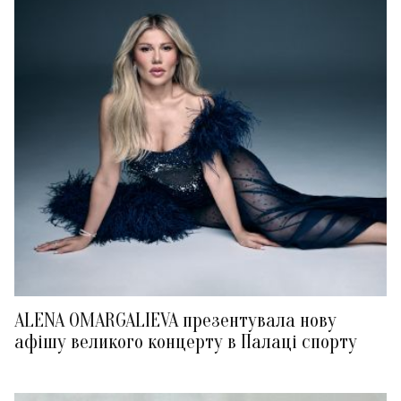
ALENA OMARGALIEVA презентувала нову
афішу великого концерту в Палаці спорту