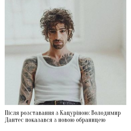
Після розставання з Кацуріною: Володимир
Дантес показався з новою обраницею