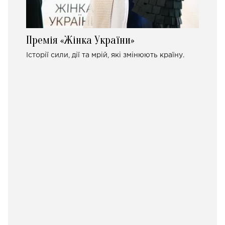
Премія «Жінка України»
Історії сили, дії та мрій, які змінюють країну.