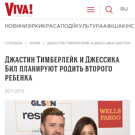
RU
НОВИНИ
ЗІРКИ
КРАСА
ПОДІЇ
КУЛЬТУРА
АФІША
КІНО
ГОЛОВНА
АРХІВ
ДЖАСТИН ТИМБЕРЛЕЙК И ДЖЕССИКА БИЛ ПЛАН
Джастин Тимберлейк и Джессика
Бил планируют родить второго
ребенка
20.11.2015