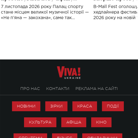
великого концерту в Палаці
Україні: де від
7 листопада 2026 року Палац спорту
B-Mall Fest оголош
спорту
стане місцем великої музичної історії —
хедлайнера фестива
«Не пʼяна — закохана», саме так
2026 року на новій т
символічно названо майбутній концерт
stage відбудеться у
ALENA OMARGALIEVA.
ENIGMA VOICES' OR
ПРО НАС
КОНТАКТИ
РЕКЛАМА НА САЙТІ
НОВИНИ
ЗІРКИ
КРАСА
ПОДІЇ
КУЛЬТУРА
АФІША
КІНО