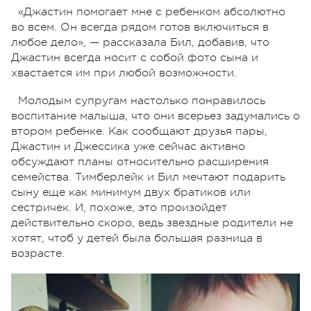
«Джастин помогает мне с ребенком абсолютно
во всем. Он всегда рядом готов включиться в
любое дело», — рассказала Бил, добавив, что
Джастин всегда носит с собой фото сына и
хвастается им при любой возможности.
Молодым супругам настолько понравилось
воспитание малыша, что они всерьез задумались о
втором ребенке. Как сообщают друзья пары,
Джастин и Джессика уже сейчас активно
обсуждают планы относительно расширения
семейства. Тимберлейк и Бил мечтают подарить
сыну еще как минимум двух братиков или
сестричек. И, похоже, это произойдет
действительно скоро, ведь звездные родители не
хотят, чтоб у детей была большая разница в
возрасте.