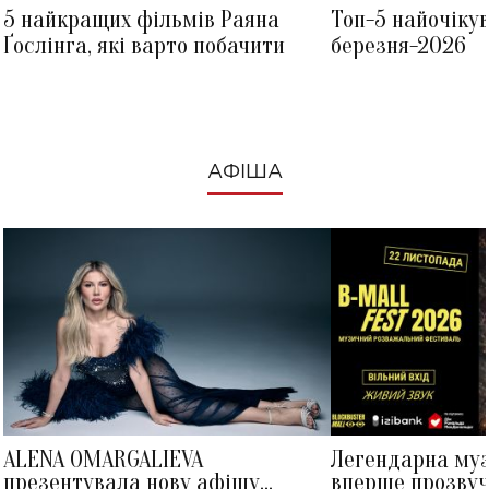
5 найкращих фільмів Раяна
Топ-5 найочіку
Ґослінга, які варто побачити
березня-2026
АФІША
ALENA OMARGALIEVA
Легендарна му
презентувала нову афішу
вперше прозвуч