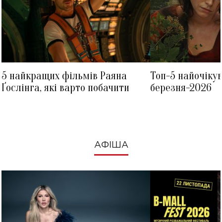
5 найкращих фільмів Раяна
Топ-5 найочіку
Ґослінга, які варто побачити
березня-2026
АФІША