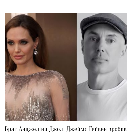
Брат Анджеліни Джолі Джеймс Гейвен зробив