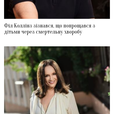
Філ Коллінз зізнався, що попрощався з
дітьми через смертельну хворобу