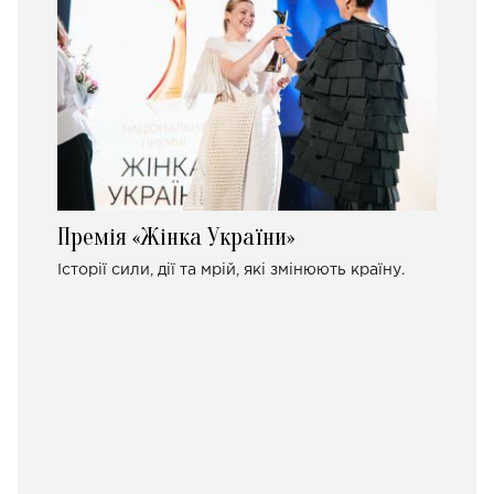
Премія «Жінка України»
Історії сили, дії та мрій, які змінюють країну.