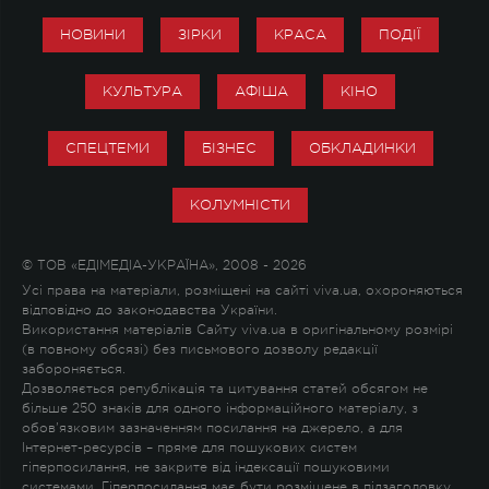
НОВИНИ
ЗІРКИ
КРАСА
ПОДІЇ
КУЛЬТУРА
АФІША
КІНО
СПЕЦТЕМИ
БІЗНЕС
ОБКЛАДИНКИ
КОЛУМНІСТИ
© ТОВ «ЕДІМЕДІА-УКРАЇНА», 2008 - 2026
Усі права на матеріали, розміщені на сайті viva.ua, охороняються
відповідно до законодавства України.
Використання матеріалів Сайту viva.ua в оригінальному розмірі
(в повному обсязі) без письмового дозволу редакції
забороняється.
Дозволяється републікація та цитування статей обсягом не
більше 250 знаків для одного інформаційного матеріалу, з
обов'язковим зазначенням посилання на джерело, а для
Інтернет-ресурсів – пряме для пошукових систем
гіперпосилання, не закрите від індексації пошуковими
системами. Гіперпосилання має бути розміщене в підзаголовку