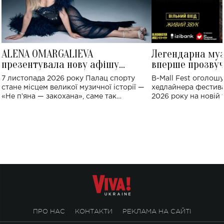
ALENA OMARGALIEVA
Легендарна му
презентувала нову афішу
вперше прозвуч
великого концерту в Палаці
Україні: де від
7 листопада 2026 року Палац спорту
B-Mall Fest оголош
спорту
стане місцем великої музичної історії —
хедлайнера фестива
«Не пʼяна — закохана», саме так
2026 року на новій т
символічно названо майбутній концерт
stage відбудеться у
ALENA OMARGALIEVA.
ENIGMA VOICES' OR
ПРО НАС
КОНТАКТИ
РЕКЛАМА НА САЙТІ