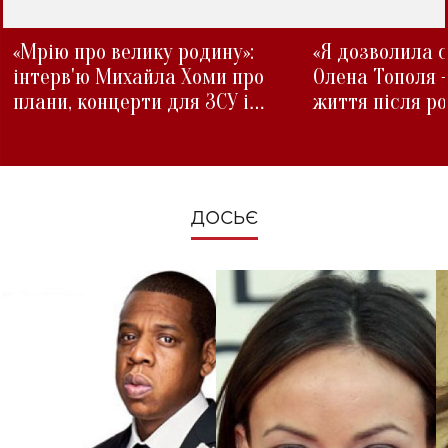
«Мрію про велику родину»:
«Я дозволила с
інтерв'ю Михайла Хоми про
Олена Тополя 
плани, концерти для ЗСУ і
життя після р
зміни під час війни
ДОСЬЄ