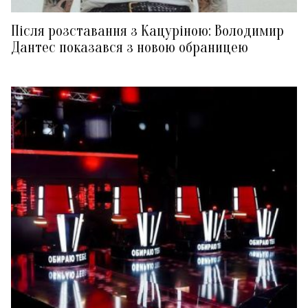
Після розставання з Кацуріною: Володимир
Дантес показався з новою обраницею