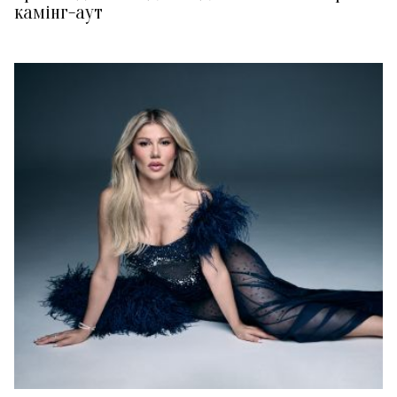
камінг-аут