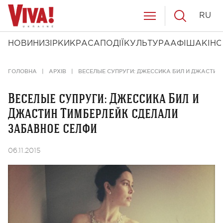
RU
НОВИНИ
ЗІРКИ
КРАСА
ПОДІЇ
КУЛЬТУРА
АФІША
КІНО
ГОЛОВНА
АРХІВ
ВЕСЕЛЫЕ СУПРУГИ: ДЖЕССИКА БИЛ И ДЖАСТИН
Веселые супруги: Джессика Бил и
Джастин Тимберлейк сделали
забавное селфи
06.11.2015