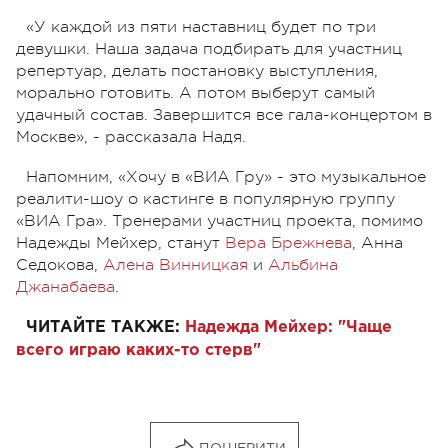
«У каждой из пяти наставниц будет по три
девушки. Наша задача подбирать для участниц
репертуар, делать постановку выступления,
морально готовить. А потом выберут самый
удачный состав. Завершится все гала-концертом в
Москве», - рассказала Надя.
Напомним, «Хочу в «ВИА Гру» - это музыкальное
реалити-шоу о кастинге в популярную группу
«ВИА Гра». Тренерами участниц проекта, помимо
Надежды Мейхер, станут
Вера Брежнева
, Анна
Седокова,
Алена Винницкая
и
Альбина
Джанабаева
.
ЧИТАЙТЕ ТАКЖЕ:
Надежда Мейхер: "Чаще
всего играю каких-то стерв"