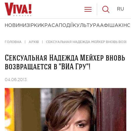
RU
НОВИНИ
ЗІРКИ
КРАСА
ПОДІЇ
КУЛЬТУРА
АФІША
КІНО
ГОЛОВНА
АРХІВ
СЕКСУАЛЬНАЯ НАДЕЖДА МЕЙХЕР ВНОВЬ ВОЗВРА
Сексуальная Надежда Мейхер вновь
возвращается в "ВИА Гру"!
04.06.2013