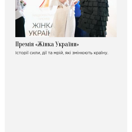
Премія «Жінка України»
Історії сили, дії та мрій, які змінюють країну.