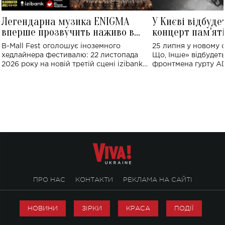
Легендарна музика ENIGMA
У Києві відбуде
вперше прозвучить наживо в
концерт пам'ят
Україні: де відбудеться концерт
Клименка: понад
B-Mall Fest оголошує іноземного
25 липня у новому o
виконають пісн
хедлайнера фестивалю: 22 листопада
Що, Інше» відбудеть
2026 року на новій третій сцені izibank
фронтмена гурту A
stage відбудеться українська прем'єра
Клименка. Це буде 
ENIGMA VOICES' ORIGINAL LIVE SHOW.
вечір, присвячений 
творчість стала си
справжньої любові д
ПРО НАС
КОНТАКТИ
РЕКЛАМА НА САЙТІ
НОВИНИ
ЗІРКИ
КРАСА
ПОДІЇ