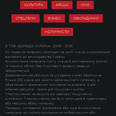
КУЛЬТУРА
АФІША
КІНО
СПЕЦТЕМИ
БІЗНЕС
ОБКЛАДИНКИ
КОЛУМНІСТИ
© ТОВ «ЕДІМЕДІА-УКРАЇНА», 2008 - 2026
Усі права на матеріали, розміщені на сайті viva.ua, охороняються
відповідно до законодавства України.
Використання матеріалів Сайту viva.ua в оригінальному розмірі
(в повному обсязі) без письмового дозволу редакції
забороняється.
Дозволяється републікація та цитування статей обсягом не
більше 250 знаків для одного інформаційного матеріалу, з
обов'язковим зазначенням посилання на джерело, а для
Інтернет-ресурсів – пряме для пошукових систем
гіперпосилання, не закрите від індексації пошуковими
системами. Гіперпосилання має бути розміщене в підзаголовку
або першому абзаці матеріалу.
Передрук, копіювання, відтворення або інше використання
матеріалів, які містять посилання на rexfeatures.com або