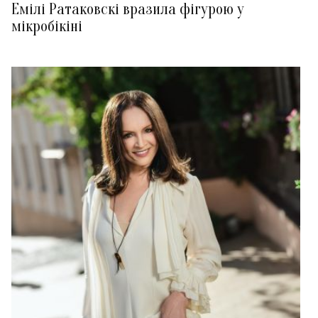
Емілі Ратаковскі вразила фігурою у
мікробікіні