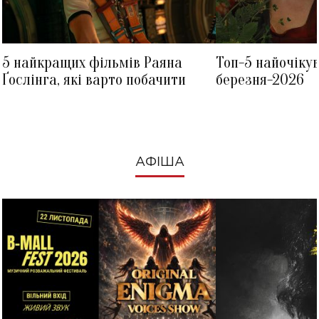
5 найкращих фільмів Раяна
Топ-5 найочіку
Ґослінга, які варто побачити
березня-2026
АФІША