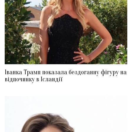
Іванка Трамп показала бездоганну фігуру на
відпочинку в Ісландії