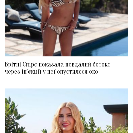
Брітні Спірс показала невдалий ботокс:
через ін'єкції у неї опустилося око