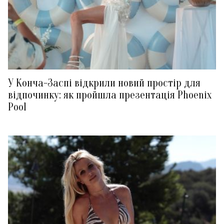
У Конча-Заспі відкрили новий простір для
відпочинку: як пройшла презентація Phoenix
Pool