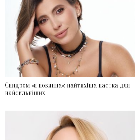
Синдром «я повинна»: найтихіша пастка для
найсильніших