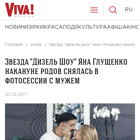
RU
НОВИНИ
ЗІРКИ
КРАСА
ПОДІЇ
КУЛЬТУРА
АФІША
КІНО
ГОЛОВНА
АРХІВ
ЗВЕЗДА "ДИЗЕЛЬ ШОУ" ЯНА ГЛУЩЕНКО НАКАНУ
Звезда "Дизель Шоу" Яна Глущенко
накануне родов снялась в
фотосессии с мужем
03.10.2017