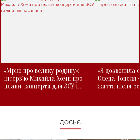
«Мрію про велику родину»:
«Я дозволила с
інтерв'ю Михайла Хоми про
Олена Тополя 
плани, концерти для ЗСУ і
життя після р
зміни під час війни
ДОСЬЄ