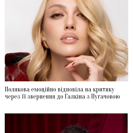
Полякова емоційно відповіла на критику
через її звернення до Галкіна з Пугачовою