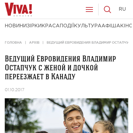
RU
НОВИНИ
ЗІРКИ
КРАСА
ПОДІЇ
КУЛЬТУРА
АФІША
КІНО
ГОЛОВНА
АРХІВ
ВЕДУЩИЙ ЕВРОВИДЕНИЯ ВЛАДИМИР ОСТАПЧУК С
Ведущий Евровидения Владимир
Остапчук с женой и дочкой
переезжает в Канаду
01.10.2017