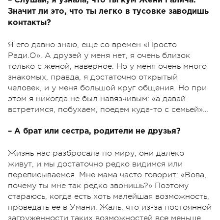
– Слушай, я узнала, что ты кум Жени Галича.
Значит ли это, что ты легко в тусовке заводишь
контакты?
Я его давно знаю, еще со времен «Просто
Ради.О». А друзей у меня нет, я очень близок
только с женой, наверное. Но у меня очень много
знакомых, правда, я достаточно открытый
человек, и у меня большой круг общения. Но при
этом я никогда не был навязчивым: «а давай
встретимся, побухаем, поедем куда-то с семьей»…
– А брат или сестра, родители не друзья?
Жизнь нас разбросала по миру, они далеко
живут, и мы достаточно редко видимся или
переписываемся. Мне мама часто говорит: «Вова,
почему ты мне так редко звонишь?» Поэтому
стараюсь, когда есть хоть малейшая возможность,
проведать ее в Умани. Жаль, что из-за постоянной
загруженности таких возможностей все меньше.