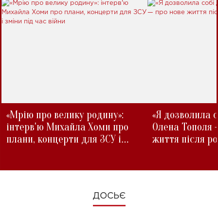
«Мрію про велику родину»:
«Я дозволила с
інтерв'ю Михайла Хоми про
Олена Тополя 
плани, концерти для ЗСУ і
життя після р
зміни під час війни
ДОСЬЄ