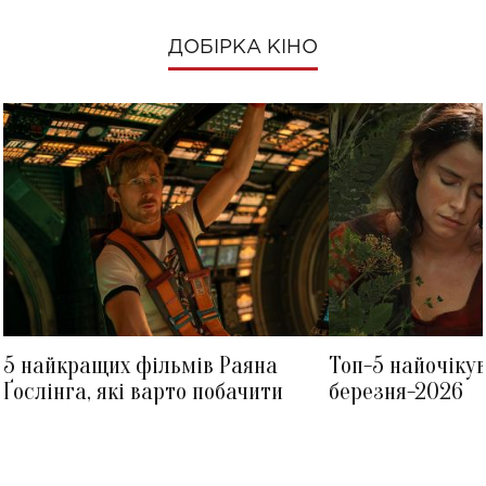
ДОБІРКА КІНО
5 найкращих фільмів Раяна
Топ-5 найочіку
Ґослінга, які варто побачити
березня-2026