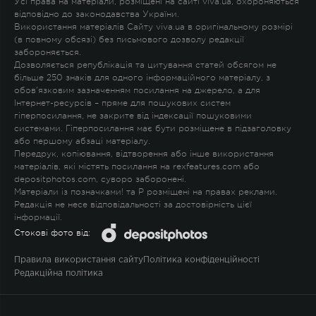
Усі права на матеріали, розміщені на сайті viva.ua, охороняються
відповідно до законодавства України.
Використання матеріалів Сайту viva.ua в оригінальному розмірі
(в повному обсязі) без письмового дозволу редакції
забороняється.
Дозволяється републікація та цитування статей обсягом не
більше 250 знаків для одного інформаційного матеріалу, з
обов'язковим зазначенням посилання на джерело, а для
Інтернет-ресурсів – пряме для пошукових систем
гіперпосилання, не закрите від індексації пошуковими
системами. Гіперпосилання має бути розміщене в підзаголовку
або першому абзаці матеріалу.
Передрук, копіювання, відтворення або інше використання
матеріалів, які містять посилання на rexfeatures.com або
depositphotos.com, суворо заборонені.
Матеріали із позначками
!
та
P
розміщені на правах реклами.
Редакція не несе відповідальності за достовірність цієї
інформації.
Стокові фото від:
Правила використання сайту
Політика конфіденційності
Редакційна політика