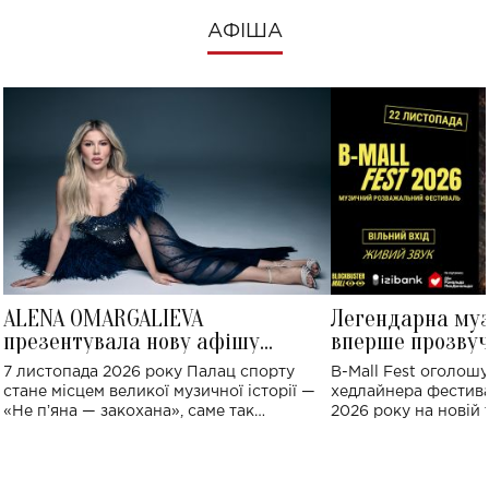
АФІША
ALENA OMARGALIEVA
Легендарна му
презентувала нову афішу
вперше прозвуч
великого концерту в Палаці
Україні: де від
7 листопада 2026 року Палац спорту
B-Mall Fest оголош
спорту
стане місцем великої музичної історії —
хедлайнера фестива
«Не пʼяна — закохана», саме так
2026 року на новій т
символічно названо майбутній концерт
stage відбудеться у
ALENA OMARGALIEVA.
ENIGMA VOICES' OR