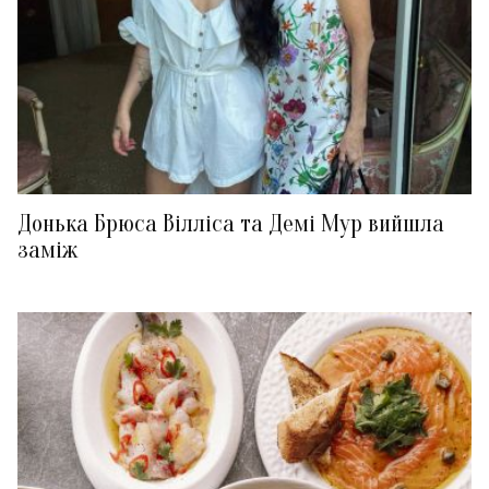
Донька Брюса Вілліса та Демі Мур вийшла
заміж