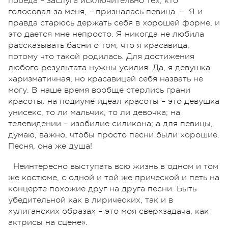
победа – заслуга исключительно тех, кто
голосовал за меня, – призналась певица. – Я и
правда старюсь держать себя в хорошей форме, и
это дается мне непросто. Я никогда не любила
рассказывать басни о том, что я красавица,
потому что такой родилась. Для достижения
любого результата нужны усилия. Да, я девушка
харизматичная, но красавицей себя назвать не
могу. В наше время вообще стерлись грани
красоты: на подиуме идеал красоты – это девушка
унисекс, то ли мальчик, то ли девочка; на
телевидении – изобилие силикона; а для певицы,
думаю, важно, чтобы просто песни были хорошие.
Песня, она же душа!
Неинтересно выступать всю жизнь в одном и том
же костюме, с одной и той же прической и петь на
концерте похожие друг на друга песни. Быть
убедительной как в лирических, так и в
хулиганских образах – это моя сверхзадача, как
актрисы на сцене».