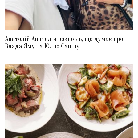
Анатолій Анатоліч розповів, що думає про
Влада Яму та Юлію Саніну