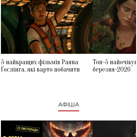
5 найкращих фільмів Раяна
Топ-5 найочіку
Ґослінга, які варто побачити
березня-2026
АФІША