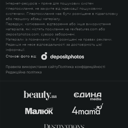
Інтернет-ресурсів – пряме для пошукових систем
гіперпосилання, не закрите від індексації пошуковими
системами. Гіперпосилання має бути розміщене в підзаголовку
або першому абзаці матеріалу.
Передрук, копіювання, відтворення або інше використання
матеріалів, які містять посилання на rexfeatures.com або
depositphotos.com, суворо заборонені.
Матеріали із позначками
!
та
P
розміщені на правах реклами.
Редакція не несе відповідальності за достовірність цієї
інформації.
Стокові фото від:
Правила використання сайту
Політика конфіденційності
Редакційна політика