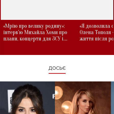
«Мрію про велику родину»:
«Я дозволила с
інтерв'ю Михайла Хоми про
Олена Тополя 
плани, концерти для ЗСУ і
життя після р
зміни під час війни
ДОСЬЄ