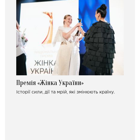
Премія «Жінка України»
Історії сили, дії та мрій, які змінюють країну.