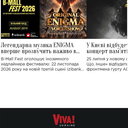
Легендарна музика ENIGMA
У Києві відбуде
вперше прозвучить наживо в
концерт пам'ят
Україні: де відбудеться концерт
Клименка: понад
B-Mall Fest оголошує іноземного
25 липня у новому o
виконають пісн
хедлайнера фестивалю: 22 листопада
Що, Інше» відбудеть
2026 року на новій третій сцені izibank
фронтмена гурту A
stage відбудеться українська прем'єра
Клименка. Це буде 
ENIGMA VOICES' ORIGINAL LIVE SHOW.
вечір, присвячений 
творчість стала си
справжньої любові д