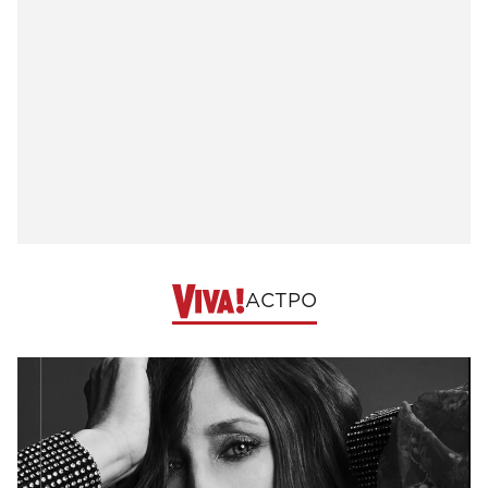
АСТРО