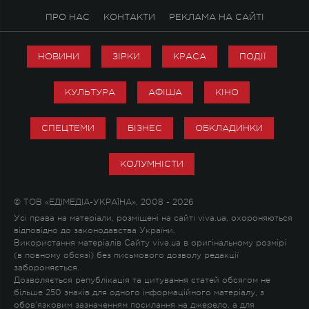
ПРО НАС
КОНТАКТИ
РЕКЛАМА НА САЙТІ
НОВИНИ
ЗІРКИ
КРАСА
ПОДІЇ
КУЛЬТУРА
АФІША
КІНО
СПЕЦТЕМИ
БІЗНЕС
ОБКЛАДИНКИ
КОЛУМНІСТИ
© ТОВ «ЕДІМЕДІА-УКРАЇНА», 2008 - 2026
Усі права на матеріали, розміщені на сайті viva.ua, охороняються
відповідно до законодавства України.
Використання матеріалів Сайту viva.ua в оригінальному розмірі
(в повному обсязі) без письмового дозволу редакції
забороняється.
Дозволяється републікація та цитування статей обсягом не
більше 250 знаків для одного інформаційного матеріалу, з
обов'язковим зазначенням посилання на джерело, а для