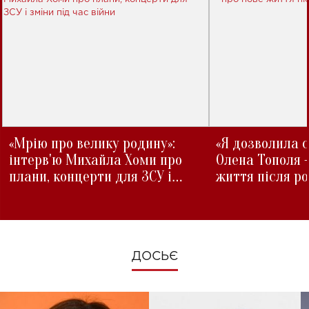
«Мрію про велику родину»:
«Я дозволила с
інтерв'ю Михайла Хоми про
Олена Тополя 
плани, концерти для ЗСУ і
життя після р
зміни під час війни
ДОСЬЄ