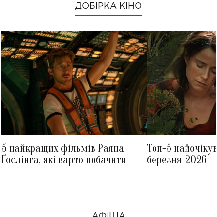
ДОБІРКА КІНО
5 найкращих фільмів Раяна
Топ-5 найочіку
Ґослінга, які варто побачити
березня-2026
АФІША