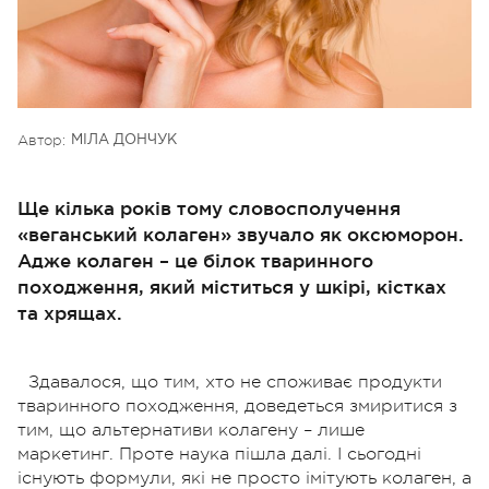
Автор:
МІЛА ДОНЧУК
Ще кілька років тому словосполучення
«веганський колаген» звучало як оксюморон.
Адже колаген – це білок тваринного
походження, який міститься у шкірі, кістках
та хрящах.
Здавалося, що тим, хто не споживає продукти
тваринного походження, доведеться змиритися з
тим, що альтернативи колагену – лише
маркетинг.
Проте наука пішла далі. І сьогодні
існують формули, які не просто імітують колаген, а