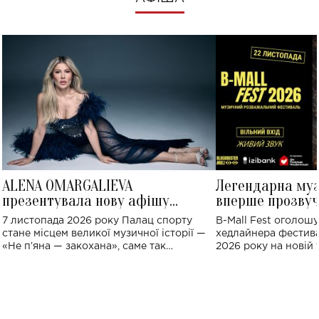
ALENA OMARGALIEVA
Легендарна му
презентувала нову афішу
вперше прозвуч
великого концерту в Палаці
Україні: де від
7 листопада 2026 року Палац спорту
B-Mall Fest оголош
спорту
стане місцем великої музичної історії —
хедлайнера фестива
«Не пʼяна — закохана», саме так
2026 року на новій т
символічно названо майбутній концерт
stage відбудеться у
ALENA OMARGALIEVA.
ENIGMA VOICES' OR