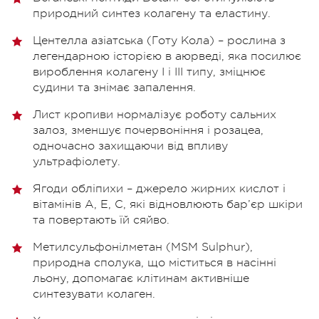
природний синтез колагену та еластину.
Центелла азіатська (Готу Кола) – рослина з
легендарною історією в аюрведі, яка посилює
вироблення колагену І і ІІІ типу, зміцнює
судини та знімає запалення.
Лист кропиви нормалізує роботу сальних
залоз, зменшує почервоніння і розацеа,
одночасно захищаючи від впливу
ультрафіолету.
Ягоди обліпихи – джерело жирних кислот і
вітамінів A, E, C, які відновлюють бар’єр шкіри
та повертають їй сяйво.
Метилсульфонілметан (MSM Sulphur),
природна сполука, що міститься в насінні
льону, допомагає клітинам активніше
синтезувати колаген.