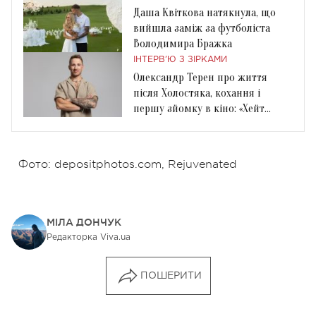
Даша Квіткова натякнула, що
вийшла заміж за футболіста
Володимира Бражка
ІНТЕРВ'Ю З ЗІРКАМИ
Олександр Терен про життя
після Холостяка, кохання і
першу зйомку в кіно: «Хейт
може зламати людину»
Фото: depositphotos.com, Rejuvenated
МІЛА ДОНЧУК
Редакторка Viva.ua
ПОШЕРИТИ