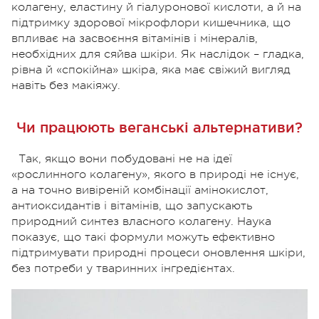
колагену, еластину й гіалуронової кислоти, а й на
підтримку здорової мікрофлори кишечника, що
впливає на засвоєння вітамінів і мінералів,
необхідних для сяйва шкіри. Як наслідок – гладка,
рівна й «спокійна» шкіра, яка має свіжий вигляд
навіть без макіяжу.
Чи працюють веганські альтернативи?
Так, якщо вони побудовані не на ідеї
«рослинного колагену», якого в природі не існує,
а на точно вивіреній комбінації амінокислот,
антиоксидантів і вітамінів, що запускають
природний синтез власного колагену. Наука
показує, що такі формули можуть ефективно
підтримувати природні процеси оновлення шкіри,
без потреби у тваринних інгредієнтах.