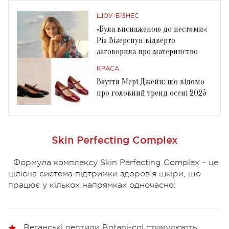
ШОУ-БІЗНЕС
«Була виснаженою до нестями»:
Різ Візерспун відверто
заговорила про материнство
КРАСА
Взуття Мері Джейн: що відомо
про головний тренд осені 2025
Skin Perfecting Complex
Формула комплексу Skin Perfecting Complex – це
цілісна система підтримки здоров’я шкіри, що
працює у кількох напрямках одночасно:
Веганські пептиди Botani-col стимулюють