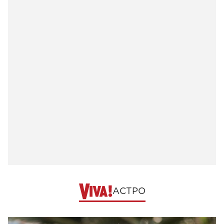
АСТРО