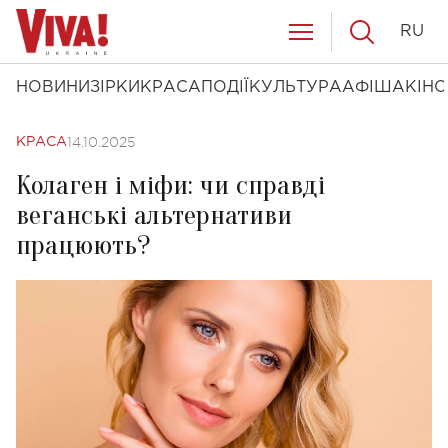
RU
НОВИНИ
ЗІРКИ
КРАСА
ПОДІЇ
КУЛЬТУРА
АФІША
КІНО
14.10.2025
КРАСА
Колаген і міфи: чи справді
веганські альтернативи
працюють?