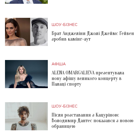
ШОУ-БІЗНЕС
Брат Анджеліни Джолі Джеймс Гейвен
зробив камінг-аут
АФІША
ALENA OMARGALIEVA презентувала
нову афішу великого концерту в
Палаці спорту
ШОУ-БІЗНЕС
Після розставання з Кацуріною:
Володимир Дантес показався з новою
обраницею