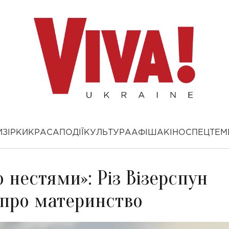
И
ЗІРКИ
КРАСА
ПОДІЇ
КУЛЬТУРА
АФІША
КІНО
СПЕЦТЕМ
 нестями»: Різ Візерспун
 про материнство