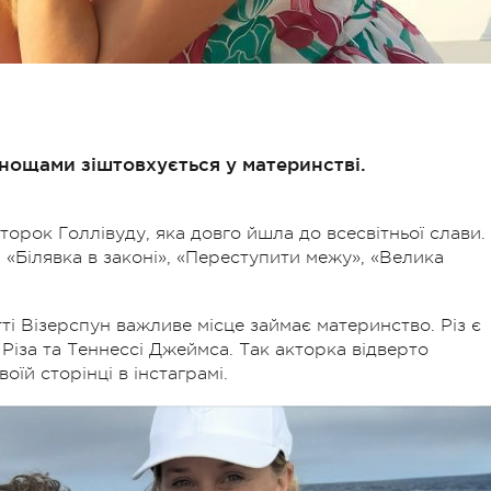
нощами зіштовхується у материнстві.
торок Голлівуду, яка довго йшла до всесвітньої слави.
 «Білявка в законі», «Переступити межу», «Велика
тті Візерспун важливе місце займає материнство. Різ є
а Різа та Теннессі Джеймса. Так акторка відверто
їй сторінці в інстаграмі.