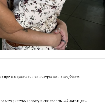
ла про материнство і чи повернеться в шоубізнес
ро материнство і роботу після пологів: «42 золоті дні»