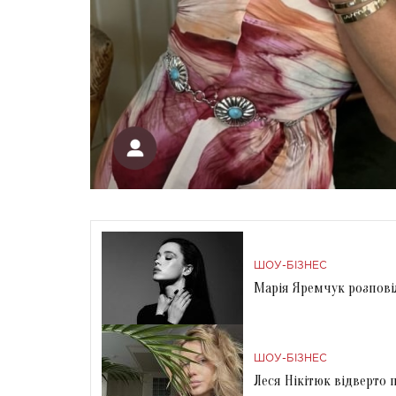
ШОУ-БІЗНЕС
Марія Яремчук розпові
ШОУ-БІЗНЕС
Леся Нікітюк відверто п