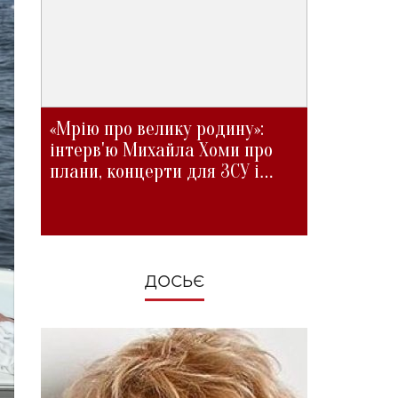
«Мрію про велику родину»:
інтерв'ю Михайла Хоми про
плани, концерти для ЗСУ і
зміни під час війни
ДОСЬЄ