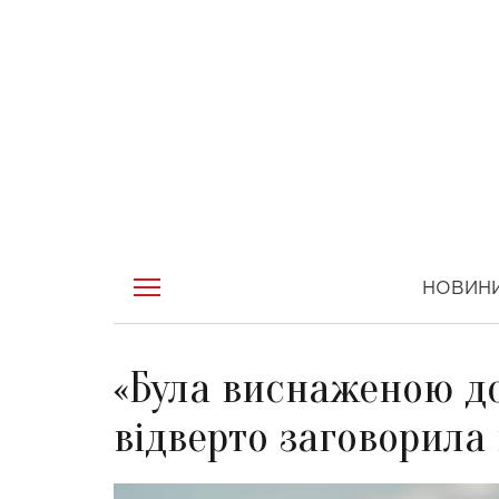
НОВИН
«Була виснаженою до
відверто заговорила