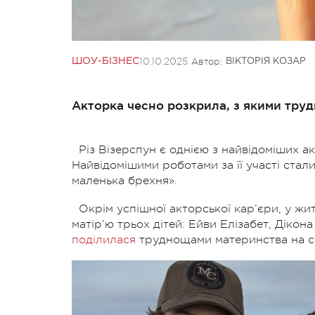
10.10.2025
Автор:
ШОУ-БІЗНЕС
ВІКТОРІЯ КОЗАР
Акторка чесно розкрила, з якими труд
Різ Візерспун є однією з найвідоміших ак
Найвідомішими роботами за її участі стали
маленька брехня».
Окрім успішної акторської кар’єри, у жи
матір’ю трьох дітей: Ейви Елізабет, Дікон
поділилася
труднощами материнства на сво