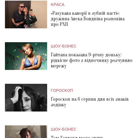
КРАСА
«Рахувала калорії в зубній пасті»:
дружина Алека Болдвіна розповіла
про РХП
ШОУ-БІЗНЕС
Гайтана показала 9-річну доньку:
рідкісне фото з відпочинку розчулило
мережу
ГОРОСКОП
Гороскоп на 6 серпня для всіх знаків
зодіаку
ШОУ-БІЗНЕС