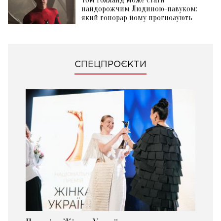
Том Голланд може стати
найдорожчим Людиною-павуком:
який гонорар йому прогнозують
СПЕЦПРОЄКТИ