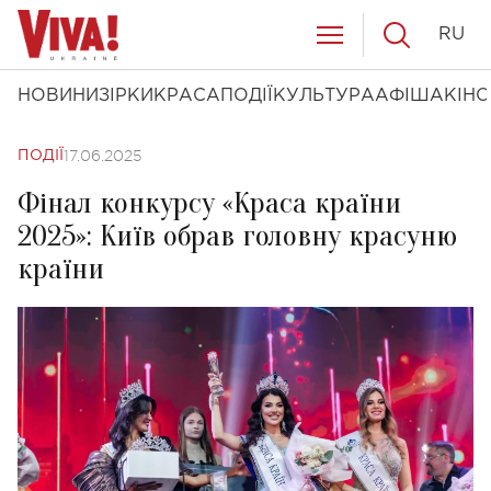
RU
НОВИНИ
ЗІРКИ
КРАСА
ПОДІЇ
КУЛЬТУРА
АФІША
КІНО
17.06.2025
ПОДІЇ
Фінал конкурсу «Краса країни
2025»: Київ обрав головну красуню
країни