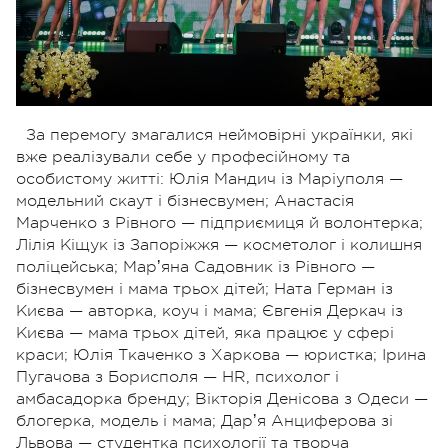
За перемогу змагалися неймовірні українки, які
вже реалізували себе у професійному та
особистому житті: Юлія Мандич із Маріуполя —
модельний скаут і бізнесвумен; Анастасія
Марченко з Рівного — підприємиця й волонтерка;
Лілія Кіщук із Запоріжжя — косметолог і колишня
поліцейська; Марʼяна Садовник із Рівного —
бізнесвумен і мама трьох дітей; Ната Герман із
Києва — авторка, коуч і мама; Євгенія Деркач із
Києва — мама трьох дітей, яка працює у сфері
краси; Юлія Ткаченко з Харкова — юристка; Ірина
Пугачова з Борисполя — HR, психолог і
амбасадорка бренду; Вікторія Денісова з Одеси —
блогерка, модель і мама; Дарʼя Анциферова зі
Львова — студентка психології та творча