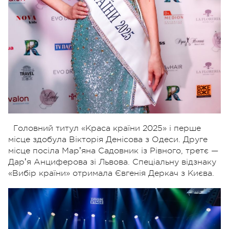
Головний титул «Краса країни 2025» і перше
місце здобула Вікторія Денісова з Одеси. Друге
місце посіла Марʼяна Садовник із Рівного, третє —
Дарʼя Анциферова зі Львова. Спеціальну відзнаку
«Вибір країни» отримала Євгенія Деркач з Києва.