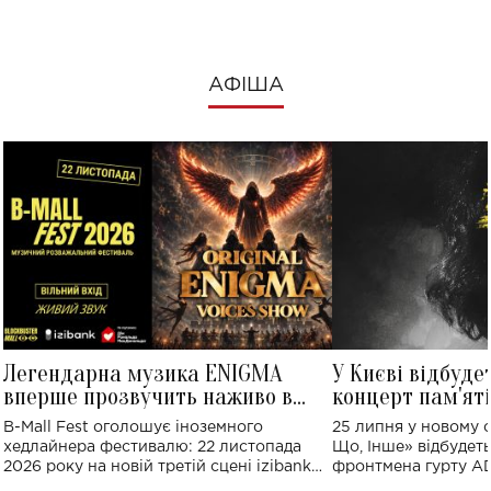
АФІША
Легендарна музика ENIGMA
У Києві відбуде
вперше прозвучить наживо в
концерт пам'ят
Україні: де відбудеться концерт
Клименка: понад
B-Mall Fest оголошує іноземного
25 липня у новому o
виконають пісн
хедлайнера фестивалю: 22 листопада
Що, Інше» відбудеть
2026 року на новій третій сцені izibank
фронтмена гурту A
stage відбудеться українська прем'єра
Клименка. Це буде 