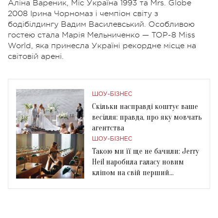
Аліна Вареник, Міс Україна 1993 та Mrs. Globe
2008 Ірина Чорномаз і чемпіон світу з
бодібілдингу Вадим Василевський. Особливою
гостею стала Марія Мельниченко — TOP-8 Miss
World, яка принесла Україні рекордне місце на
світовій арені.
ШОУ-БІЗНЕС
Скільки насправді коштує ваше
весілля: правда, про яку мовчать
агентства
ШОУ-БІЗНЕС
Такою ми її ще не бачили: Jerry
Heil наробила галасу новим
кліпом на свій перший
англомовний трек