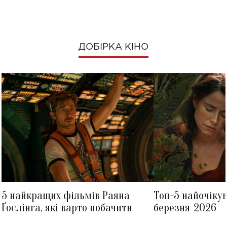
ДОБІРКА КІНО
5 найкращих фільмів Раяна
Топ-5 найочіку
Ґослінга, які варто побачити
березня-2026