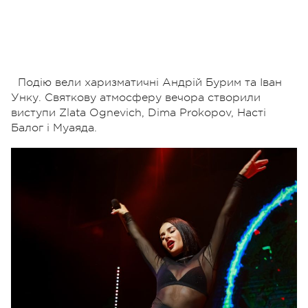
Подію вели харизматичні Андрій Бурим та Іван
Унку. Святкову атмосферу вечора створили
виступи Zlata Ognevich, Dima Prokopov, Насті
Балог і Муаяда.