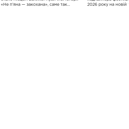
«Не пʼяна — закохана», саме так
2026 року на новій т
символічно названо майбутній концерт
stage відбудеться у
ALENA OMARGALIEVA.
ENIGMA VOICES' OR