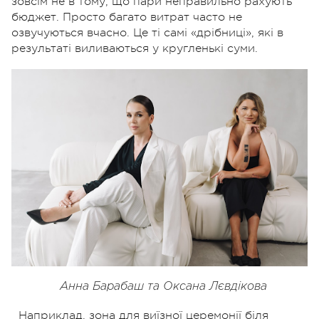
зовсім не в тому, що пари неправильно рахують
бюджет. Просто багато витрат часто не
озвучуються вчасно. Це ті самі «дрібниці», які в
результаті виливаються у кругленькі суми.
Анна Барабаш та Оксана Лєвдікова
Наприклад, зона для виїзної церемонії біля