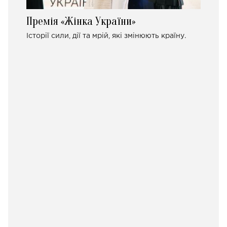
Премія «Жінка України»
Історії сили, дії та мрій, які змінюють країну.