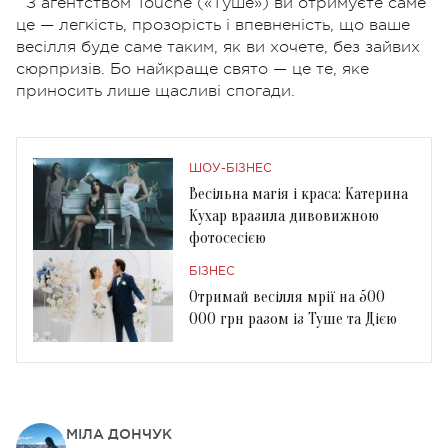
З агентством Touche («Туше») ви отримуєте саме
це — легкість, прозорість і впевненість, що ваше
весілля буде саме таким, як ви хочете, без зайвих
сюрпризів. Бо найкраще свято — це те, яке
приносить лише щасливі спогади.
ШОУ-БІЗНЕС
Весільна магія і краса: Катерина
Кухар вразила дивовижною
фотосесією
БІЗНЕС
Отримай весілля мрії на 500
000 грн разом із Туше та Дією
МІЛА ДОНЧУК