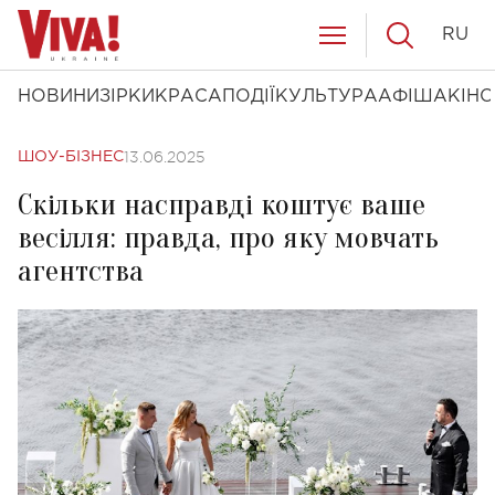
RU
НОВИНИ
ЗІРКИ
КРАСА
ПОДІЇ
КУЛЬТУРА
АФІША
КІНО
13.06.2025
ШОУ-БІЗНЕС
Скільки насправді коштує ваше
весілля: правда, про яку мовчать
агентства