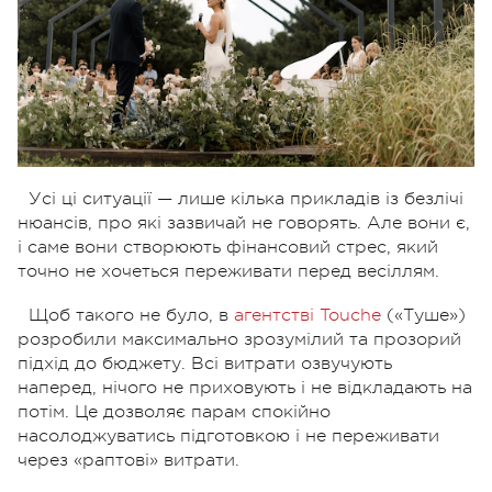
Усі ці ситуації — лише кілька прикладів із безлічі
нюансів, про які зазвичай не говорять. Але вони є,
і саме вони створюють фінансовий стрес, який
точно не хочеться переживати перед весіллям.
Щоб такого не було, в
агентстві Touche
(«Туше»)
розробили максимально зрозумілий та прозорий
підхід до бюджету. Всі витрати озвучують
наперед, нічого не приховують і не відкладають на
потім. Це дозволяє парам спокійно
насолоджуватись підготовкою і не переживати
через «раптові» витрати.