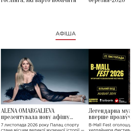
Ґослінга, які варто побачити
березня-2026
АФІША
ALENA OMARGALIEVA
Легендарна му
презентувала нову афішу
вперше прозвуч
великого концерту в Палаці
Україні: де від
7 листопада 2026 року Палац спорту
B-Mall Fest оголош
спорту
стане місцем великої музичної історії —
хедлайнера фестива