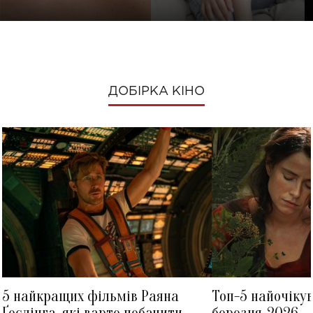
ДОБІРКА КІНО
5 найкращих фільмів Раяна
Топ-5 найочіку