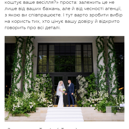
коштує ваше весілля?» проста: залежить це не
лише від ваших бажань, але й від чесності агенції,
з якою ви співпрацюєте. І тут варто зробити вибір
на користь тих, хто цінує вашу довіру й відкрито
говорить про всі деталі.