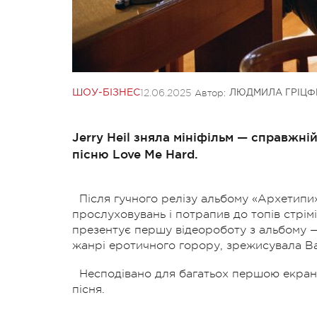
12.06.2025
Автор:
ШОУ-БІЗНЕС
ЛЮДМИЛА ГРІЦФ
Jerry Heil зняла мініфільм — справжн
пісню Love Me Hard.
Після гучного релізу альбому «Архетипи»,
прослуховувань і потрапив до топів стрімі
презентує першу відеороботу з альбому —
жанрі еротичного горору, зрежисувала В
Несподівано для багатьох першою екрані
пісня.