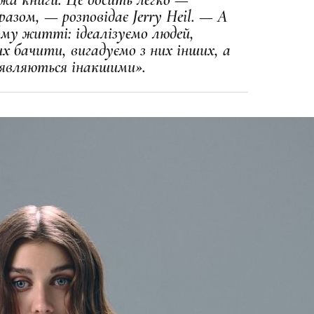
азом, — розповідає Jerry Heil. — А
ому житті: ідеалізуємо людей,
их бачити, вигадуємо з них інших, а
иявляються інакшими».