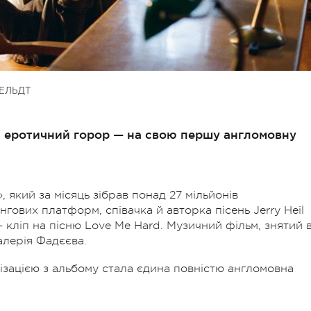
ЕЛЬДТ
ій еротичний горор — на свою першу англомовну
 який за місяць зібрав понад 27 мільйонів
нгових платформ, співачка й авторка пісень Jerry Heil
 кліп на пісню Love Me Hard. Музичний фільм, знятий 
алерія Фадєєва.
зацією з альбому стала єдина повністю англомовна