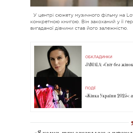
У центрі сюжету музичного фільму на Lo
конкретною книгою. Він закоханий у її гер
вигаданої дівчини став його залежністю.
ОБКЛАДИНКИ
JAMALA: «Світ без жінок
ПОДІЇ
«Жінка України 2025»: 
«Я колись теж закохалася в персон