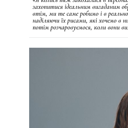
захопитися ідеальним вигаданим обр
втім, ми те саме робимо і в реальн
наділяючи їх рисами, які хочемо в н
потім розчаровуємося, коли вони в