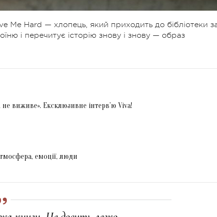
ve Me Hard — хлопець, який приходить до бібліотеки з
оїню і перечитує історію знову і знову — образ
 не виживе». Ексклюзивне інтерв’ю Viva!
атмосфера, емоції, люди
ажа книги. Це досить легко —