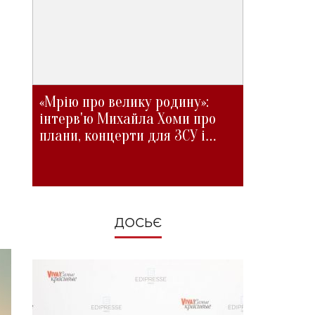
«Мрію про велику родину»:
інтерв'ю Михайла Хоми про
плани, концерти для ЗСУ і
зміни під час війни
ДОСЬЄ