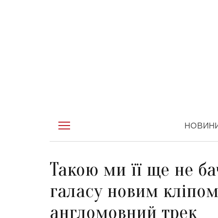
НОВИН
Такою ми її ще не ба
галасу новим кліпом
англомовний трек