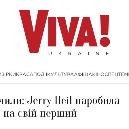
И
ЗІРКИ
КРАСА
ПОДІЇ
КУЛЬТУРА
АФІША
КІНО
СПЕЦТЕМ
чили: Jerry Heil наробила
 на свій перший