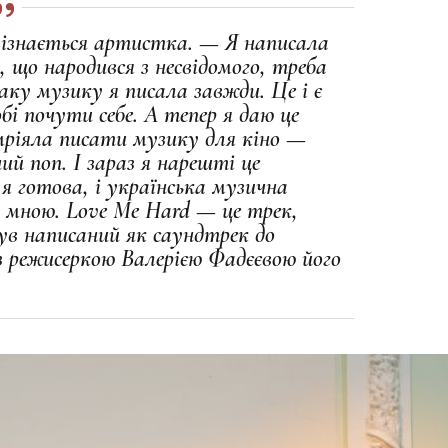
зізнається артистка. — Я написала
, що народився з несвідомого, треба
ку музику я писала завжди. Це і є
бі почути себе. А тепер я даю це
мріяла писати музику для кіно —
ий поп. І зараз я нарешті це
 я готова, і українська музична
і мною. Love Me Hard — це трек,
був написаний як саундтрек до
 з режисеркою Валерією Фадєєвою його