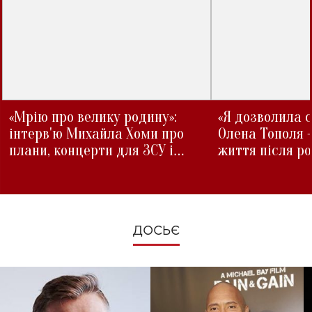
«Мрію про велику родину»:
«Я дозволила с
інтерв'ю Михайла Хоми про
Олена Тополя 
плани, концерти для ЗСУ і
життя після р
зміни під час війни
ДОСЬЄ