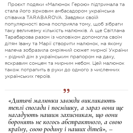
Проєкт подяки «Малюнок Герою» підтримала та
стала його зірковим амбасадором українська
співачка TARABAROVA. Завдяки своїй
популярності вона посприяла тому, щоб зібрати
таку величезну кількість малюнків. А ще Світлана
Тарабарова разом із чоловіком допомогла своїм
дітям Івану та Марії створити малюнок, на якому
малеча зобразила омріяний сюжет мирної України
– рідний дім з українським прапором на даху,
яскравим сонцем та мирним небом. Цей малюнок
також потрапить в руки до одного з численних
українських героїв.
«Дитячі малюнки завжди викликають
теплі спогади і посмішку, а зараз вони ще
нагадують нашим захисникам, що вони
боронять не когось абстрактного, а свою
країну, свою родину і наших дітей», –