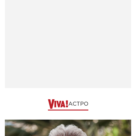
АСТРО