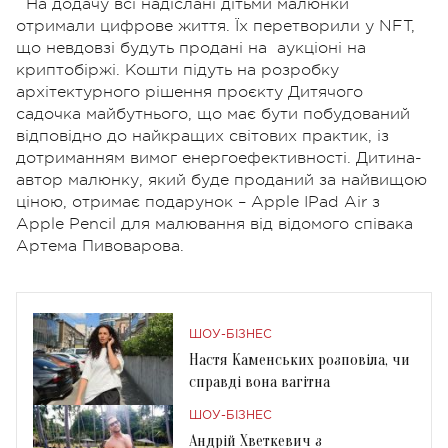
На додачу всі надіслані дітьми малюнки
отримали цифрове життя. Їх перетворили у NFT,
що невдовзі будуть продані на
аукціоні на
криптобіржі. Кошти підуть на розробку
архітектурного рішення проєкту Дитячого
садочка майбутнього, що має бути побудований
відповідно до найкращих світових практик, із
дотриманням вимог енергоефективності. Дитина-
автор малюнку, який буде проданий за найвищою
ціною, отримає подарунок – Apple IPad Air з
Apple Pencil для малювання від відомого співака
Артема Пивоварова.
ШОУ-БІЗНЕС
Настя Каменських розповіла, чи
справді вона вагітна
ШОУ-БІЗНЕС
Андрій Хветкевич з