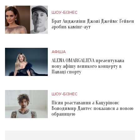
ШОУ-БІЗНЕС
Брат Анджеліни Джолі Джеймс Гейвен
зробив камінг-аут
АФІША
ALENA OMARGALIEVA презентувала
нову афішу великого концерту в
Палаці спорту
ШОУ-БІЗНЕС
Після розставання з Кацуріною:
Володимир Дантес показався з новою
обраницею