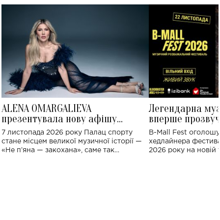
ALENA OMARGALIEVA
Легендарна му
презентувала нову афішу
вперше прозвуч
великого концерту в Палаці
Україні: де від
7 листопада 2026 року Палац спорту
B-Mall Fest оголош
спорту
стане місцем великої музичної історії —
хедлайнера фестива
«Не пʼяна — закохана», саме так
2026 року на новій т
символічно названо майбутній концерт
stage відбудеться у
ALENA OMARGALIEVA.
ENIGMA VOICES' OR