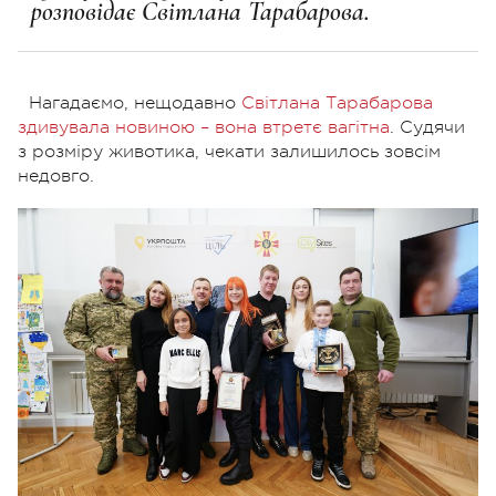
розповідає Світлана Тарабарова.
Нагадаємо, нещодавно
Світлана Тарабарова
здивувала новиною – вона втретє вагітна
. Судячи
з розміру животика, чекати залишилось зовсім
недовго.