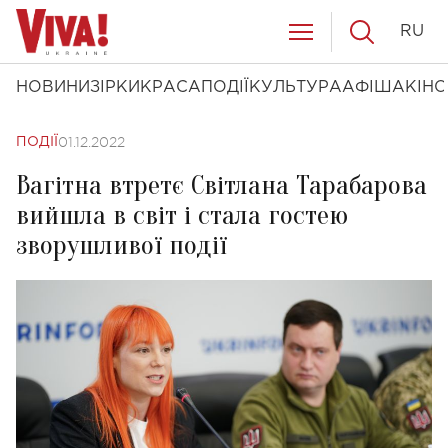
RU
НОВИНИ
ЗІРКИ
КРАСА
ПОДІЇ
КУЛЬТУРА
АФІША
КІНО
01.12.2022
ПОДІЇ
Вагітна втретє Світлана Тарабарова
вийшла в світ і стала гостею
зворушливої події