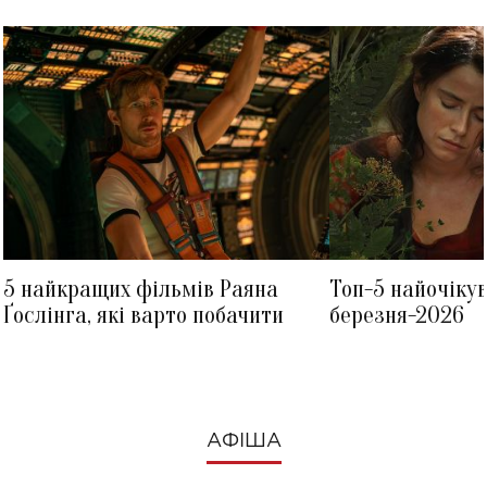
5 найкращих фільмів Раяна
Топ-5 найочіку
Ґослінга, які варто побачити
березня-2026
АФІША