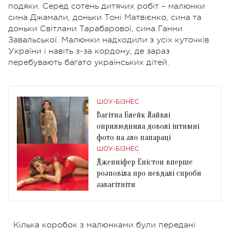
подяки. Серед сотень дитячих робіт – малюнки
сина Джамали, доньки Тоні Матвієнко, сина та
доньки Світлани Тарабарової, сина Ганни
Завальської. Малюнки надходили з усіх куточків
України і навіть з-за кордону, де зараз
перебувають багато українських дітей.
ШОУ-БІЗНЕС
Вагітна Блейк Лайвлі
оприлюднила доволі інтимні
фото на зло папараці
ШОУ-БІЗНЕС
Дженніфер Еністон вперше
розповіла про невдалі спроби
завагітніти
Кілька коробок з малюнками були передані