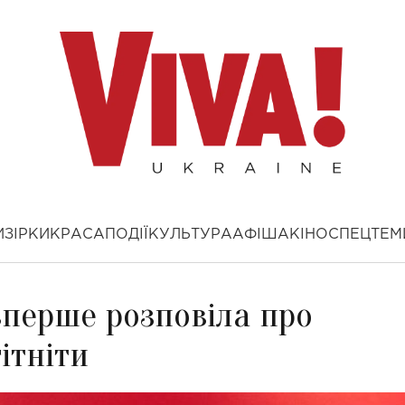
И
ЗІРКИ
КРАСА
ПОДІЇ
КУЛЬТУРА
АФІША
КІНО
СПЕЦТЕМ
перше розповіла про
ітніти