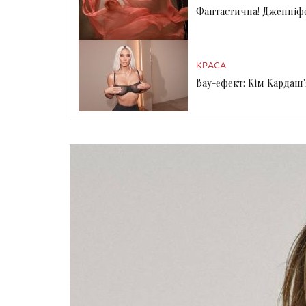
Фантастична! Дженніфер
КРАСА
Вау-ефект: Кім Кардаш'я