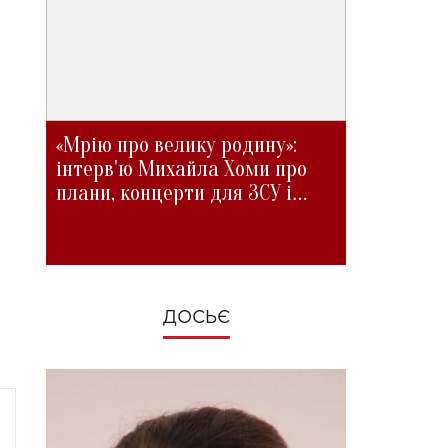
«Мрію про велику родину»:
інтерв'ю Михайла Хоми про
плани, концерти для ЗСУ і
зміни під час війни
ДОСЬЄ