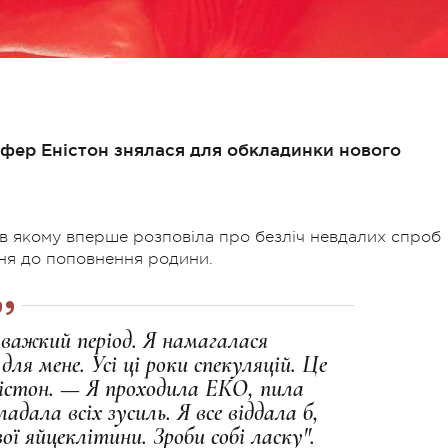
іфер Еністон знялася для обкладинки нового
, в якому вперше розповіла про безліч невдалих спроб
ення до поповнення родини.
е важкий період. Я намагалася
ля мене. Усі ці роки спекуляцій. Це
ністон. — Я проходила ЕКО, пила
адала всіх зусиль. Я все віддала б,
ої яйцеклітини. Зроби собі ласку".