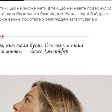
им, що не зможе мати дітей. До неї навіть повернулос
оли вона боролася з безпліддям. Наразі зірці байдуже,
же важка боротьба з безпліддям загартувала її
ією, ким мала бути. Ось чому я така
ись зі мною», — каже Дженніфер