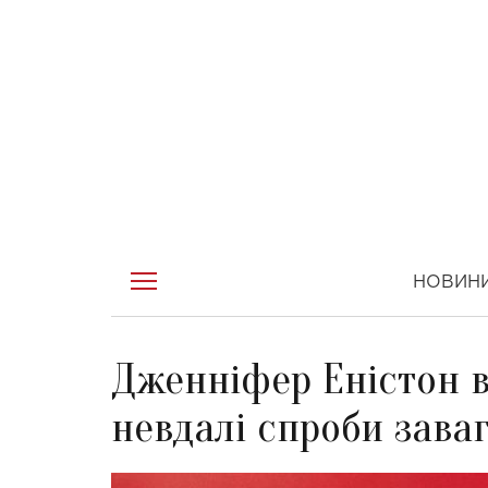
НОВИН
Дженніфер Еністон в
невдалі спроби заваг