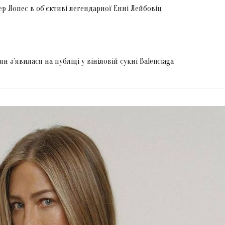
 Лопес в об'єктиві легендарної Енні Лейбовіц
н з’явилася на публіці у вініловій сукні Balenciaga