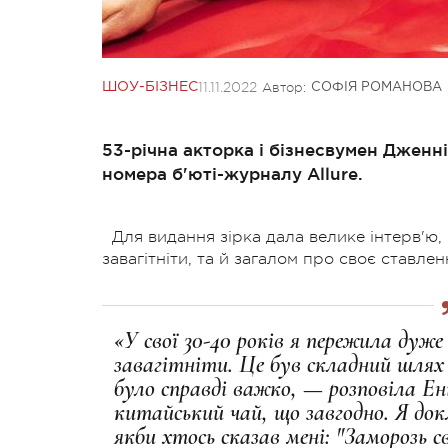
11.11.2022
Автор:
ШОУ-БІЗНЕС
СОФІЯ РОМАНОВА
53-річна акторка і бізнесвумен Дженн
номера б'юті-журналу Allure.
Для видання зірка дала велике інтерв'ю
завагітніти, та й загалом про своє ставл
«У свої 30-40 років я пережила дуж
завагітніти. Це був складний шлях д
було справді важко, — розповіла Е
китайський чай, що завгодно. Я докл
якби хтось сказав мені: "Заморозь св