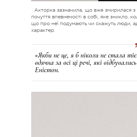
Акторка зазначила, що вже змирилася з т
почуття впевненості в собі, яке зникло, к
що про неї подумають чи скажуть люди, ад
характер.
«Якби не це, я б ніколи не стала т
вдячна за всі ці речі, які відбувал
Еністон.