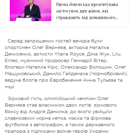
Олена Зеленська презентувала
застосунок для жінок, які
страждають від домашнього
насильства
Серед запрошених гостей вечора були
спортсмен Олег Верняєв, акторка Наталка
Денисенко, артисти Yliana Royce, Діма Жук, Lilu,
Enleo, музичний продюсер Геннадій Вітер,
блогери Нателла Кірс, Олександр Волошин, Олег
Машуковський, Данило Гайдамаха (Чорнобровий),
ведуча блогів про Євробачення Анна Тульєва та
інші.
Зірковий гість, олімпійський чемпіон Олег
Верняєв став власником двох лотів: зіркового
боксу від Андрія Данилка, до якого увійшли
славнозвісні чорна кепка, маска та фірмова
футболка з автографом, а також державного
прапора з підписами воїнів-героїв України.