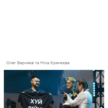
Олег Верняєв та Міла Єремєєва