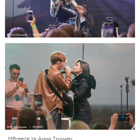
MBreeze та Анна Трінчер