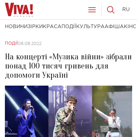
RU
НОВИНИ
ЗІРКИ
КРАСА
ПОДІЇ
КУЛЬТУРА
АФІША
КІНО
08.08.2022
ПОДІЇ
На концерті «Музика війни» зібрали
понад 100 тисяч гривень для
допомоги Україні