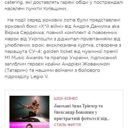
catering, які доставлять гарячі обіди у постраждалі
населені пункти Київщини.
На події серед зіркових лотів були представлені
зірковий бокс «Х*й війні» від Андрія Данилка aka
Вєрка Сердючка; повний комплект 4 повоєнних
марок від Укрпошти з діджитал-привітаннями від
улюблених зірок; ексклюзивна куртка, створена з
парашута СУ-4; golden ticket від музичної премії
M1 Music Awards та прапор України, підписаний
загиблим героєм країни Андрієм Жоваником
(Татарин) та нашими воїнами з бойового
підрозділу Legio V.
ШОУ-БІЗНЕС
Закохані Анна Трінчер та
Олександр Волошин у
пристрастній фотосесії під
водою
СТИЛЬ ЖИТТЯ