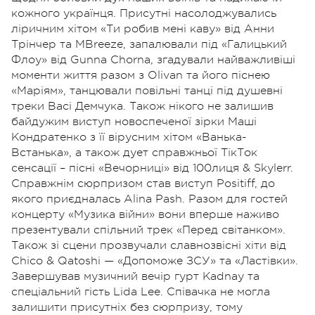
кожного українця. Присутні насолоджувались
ліричним хітом «Ти робив мені каву» від Анни
Трінчер та MBreeze, запалювали під «Галицький
Флоу» від Gunna Chorna, згадували найважливіші
моменти життя разом з Olivan та його піснею
«Маріям», танцювали повільні танці під душевні
треки Васі Демчука. Також нікого не залишив
байдужим виступ новоспеченої зірки Маші
Кондратенко з її вірусним хітом «Ванька-
Встанька», а також дует справжньої ТікТок
сенсації – пісні «Вечорниці» від 100лиця & Skylerr.
Справжнім сюрпризом став виступ Positiff, до
якого приєдналась Alina Pash. Разом для гостей
концерту «Музика війни» вони вперше наживо
презентували спільний трек «Перед світанком».
Також зі сцени прозвучали славнозвісні хіти від
Chico & Qatoshi — «Допоможе ЗСУ» та «Ластівки».
Завершував музичний вечір гурт Kadnay та
спеціальний гість Lida Lee. Співачка не могла
залишити присутніх без сюрпризу, тому