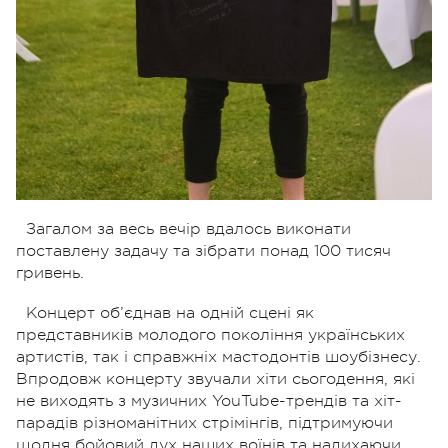
Загалом за весь вечір вдалось виконати
поставлену задачу та зібрати понад 100 тисяч
гривень.
Концерт об’єднав на одній сцені як
представників молодого покоління українських
артистів, так і справжніх мастодонтів шоубізнесу.
Впродовж концерту звучали хіти сьогодення, які
не виходять з музичних YouTube-трендів та хіт-
парадів різноманітних стрімінгів, підтримуючи
щодня бойовий дух наших воїнів та надихаючи