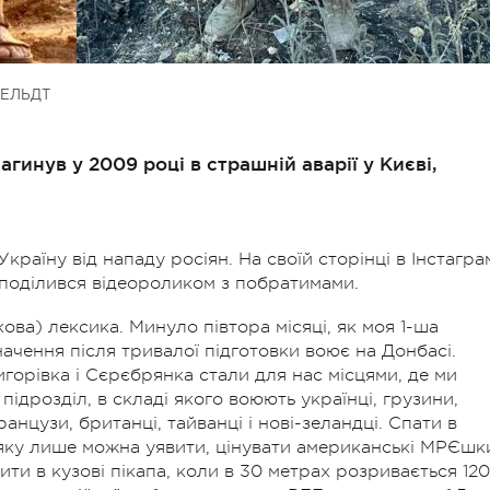
ЕЛЬДТ
гинув у 2009 році в страшній аварії у Києві,
країну від нападу росіян. На своїй сторінці в Інстагра
 поділився відеороликом з побратимами.
ва) лексика. Минуло півтора місяці, як моя 1-ша
ачення після тривалої підготовки воює на Донбасі.
горівка і Сєрєбрянка стали для нас місцями, де ми
ідрозділ, в складі якого воюють українці, грузини,
анцузи, британці, тайванці і нові-зеландці. Спати в
и, яку лише можна уявити, цінувати американські МРЄшк
ити в кузові пікапа, коли в 30 метрах розривається 120