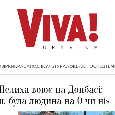
И
ЗІРКИ
КРАСА
ПОДІЇ
КУЛЬТУРА
АФІША
КІНО
СПЕЦТЕМ
 Пелиха воює на Донбасі:
, була людина на 0 чи ні»