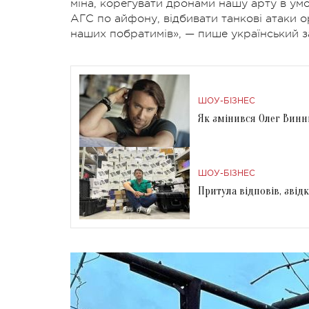
міна, корегувати дронами нашу арту в умо
АГС по айфону, відбивати танкові атаки о
наших побратимів», — пише український з
ШОУ-БІЗНЕС
Як змінився Олег Винни
ШОУ-БІЗНЕС
Притула відповів, зві