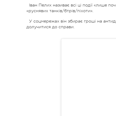
Іван Пелих називає всі ці події «лише по
«руснявих танків/бтрів/піхоти».
У соцмережах він збирає гроші на антид
долучитися до справи.