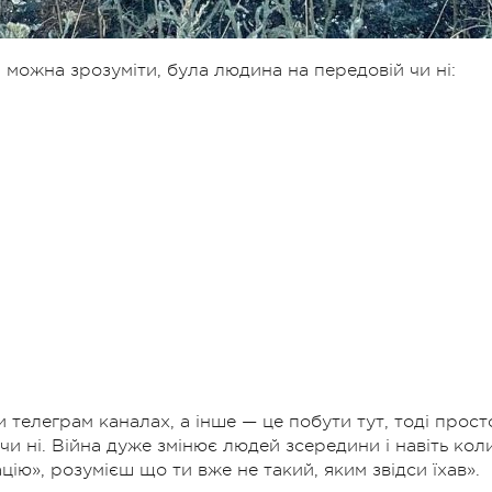
 можна зрозуміти, була людина на передовій чи ні:
и телеграм каналах, а інше — це побути тут, тоді прост
чи ні. Війна дуже змінює людей зсередини і навіть кол
цію», розумієш що ти вже не такий, яким звідси їхав».