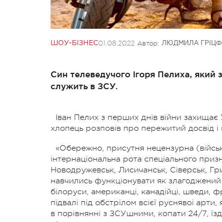
01.08.2022
Автор:
ШОУ-БІЗНЕС
ЛЮДМИЛА ГРІЦФ
Син телеведучого Ігоря Пелиха, який за
служить в ЗСУ.
Іван
Пелих з перших днів війни захищає У
хлопець розповів про пережитий досвід і
«Обережно, присутня нецензурна (військо
інтернаціональна рота спеціального призн
Новодружевськ, Лисичанськ, Сіверськ, Гри
навчились функціонувати як злагоджений п
білоруси, американці, канадійці, шведи, фр
підвалі під обстрілом всієї руснявоі арт
в порівнянні з ЗСУшними, копати 24/7, їзд