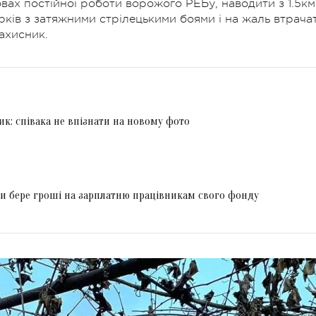
вах постійної роботи ворожого РЕБу, наводити з 1.5км
рків з затяжними стрілецькими боями і на жаль втрача
ахисник.
к: співака не впізнати на новому фото
дки бере гроші на зарплатню працівникам свого фонду