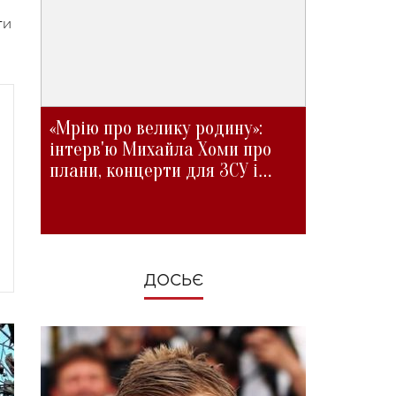
ти
«Мрію про велику родину»:
інтерв'ю Михайла Хоми про
плани, концерти для ЗСУ і
зміни під час війни
ДОСЬЄ