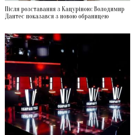
Після розставання з Кацуріною: Володимир
Дантес показався з новою обраницею