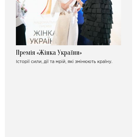
Премія «Жінка України»
Історії сили, дії та мрій, які змінюють країну.