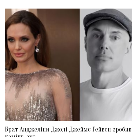
Брат Анджеліни Джолі Джеймс Гейвен зробив
камінг-аут