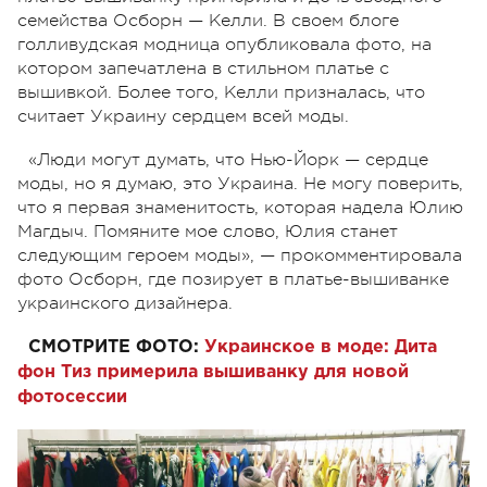
семейства Осборн — Келли. В своем блоге
голливудская модница опубликовала фото, на
котором запечатлена в стильном платье с
вышивкой. Более того, Келли призналась, что
считает Украину сердцем всей моды.
«Люди могут думать, что Нью-Йорк — сердце
моды, но я думаю, это Украина. Не могу поверить,
что я первая знаменитость, которая надела Юлию
Магдыч. Помяните мое слово, Юлия станет
следующим героем моды», — прокомментировала
фото Осборн, где позирует в платье-вышиванке
украинского дизайнера.
СМОТРИТЕ ФОТО:
Украинское в моде: Дита
фон Тиз примерила вышиванку для новой
фотосессии