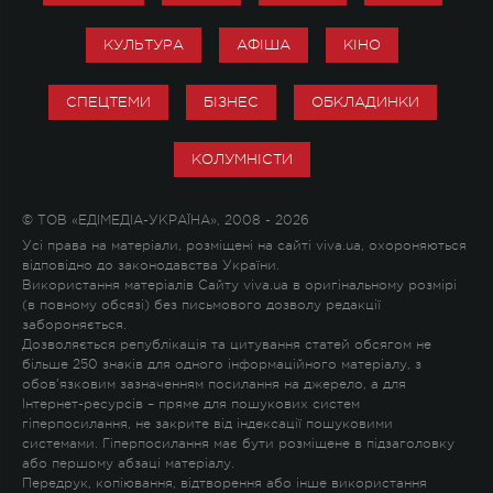
КУЛЬТУРА
АФІША
КІНО
СПЕЦТЕМИ
БІЗНЕС
ОБКЛАДИНКИ
КОЛУМНІСТИ
© ТОВ «ЕДІМЕДІА-УКРАЇНА», 2008 - 2026
Усі права на матеріали, розміщені на сайті viva.ua, охороняються
відповідно до законодавства України.
Використання матеріалів Сайту viva.ua в оригінальному розмірі
(в повному обсязі) без письмового дозволу редакції
забороняється.
Дозволяється републікація та цитування статей обсягом не
більше 250 знаків для одного інформаційного матеріалу, з
обов'язковим зазначенням посилання на джерело, а для
Інтернет-ресурсів – пряме для пошукових систем
гіперпосилання, не закрите від індексації пошуковими
системами. Гіперпосилання має бути розміщене в підзаголовку
або першому абзаці матеріалу.
Передрук, копіювання, відтворення або інше використання