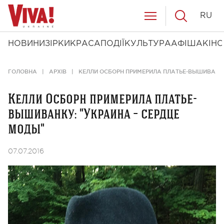
RU
НОВИНИ
ЗІРКИ
КРАСА
ПОДІЇ
КУЛЬТУРА
АФІША
КІНО
ГОЛОВНА
АРХІВ
КЕЛЛИ ОСБОРН ПРИМЕРИЛА ПЛАТЬЕ-ВЫШИВАНКУ
Келли Осборн примерила платье-
вышиванку: "Украина – сердце
моды"
07.07.2016