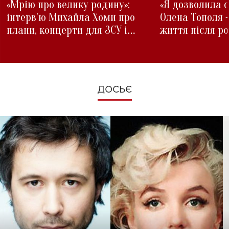
«Мрію про велику родину»:
«Я дозволила с
інтерв'ю Михайла Хоми про
Олена Тополя 
плани, концерти для ЗСУ і
життя після р
зміни під час війни
ДОСЬЄ