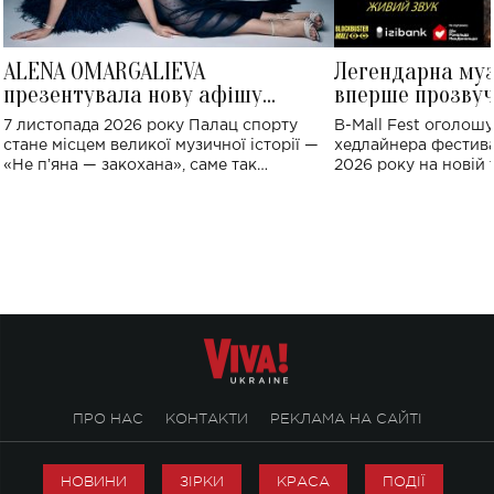
ALENA OMARGALIEVA
Легендарна му
презентувала нову афішу
вперше прозвуч
великого концерту в Палаці
Україні: де від
7 листопада 2026 року Палац спорту
B-Mall Fest оголош
спорту
стане місцем великої музичної історії —
хедлайнера фестива
«Не пʼяна — закохана», саме так
2026 року на новій т
символічно названо майбутній концерт
stage відбудеться у
ALENA OMARGALIEVA.
ENIGMA VOICES' OR
ПРО НАС
КОНТАКТИ
РЕКЛАМА НА САЙТІ
НОВИНИ
ЗІРКИ
КРАСА
ПОДІЇ