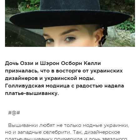
Дочь Оззи и Шэрон Осборн Келли
призналась, что в восторге от украинских
дизайнеров и украинской моды.
Голливудская модница с радостью надела
платье-вышиванку.
#@#
Вышиванки любят не только модные украинки,
но и западные селебрити. Так, дизайнерское
платье-вышиванку примерила и дочь звездного