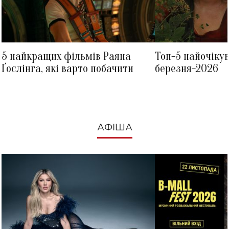
5 найкращих фільмів Раяна
Топ-5 найочіку
Ґослінга, які варто побачити
березня-2026
АФІША