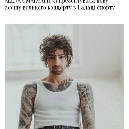
ALENA OMARGALIEVA презентувала нову
афішу великого концерту в Палаці спорту