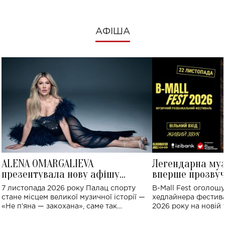
АФІША
ALENA OMARGALIEVA
Легендарна му
презентувала нову афішу
вперше прозвуч
великого концерту в Палаці
Україні: де від
7 листопада 2026 року Палац спорту
B-Mall Fest оголош
спорту
стане місцем великої музичної історії —
хедлайнера фестива
«Не пʼяна — закохана», саме так
2026 року на новій т
символічно названо майбутній концерт
stage відбудеться у
ALENA OMARGALIEVA.
ENIGMA VOICES' OR