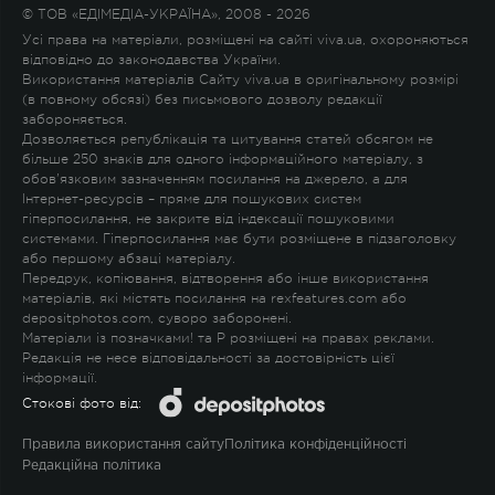
© ТОВ «ЕДІМЕДІА-УКРАЇНА», 2008 - 2026
Усі права на матеріали, розміщені на сайті viva.ua, охороняються
відповідно до законодавства України.
Використання матеріалів Сайту viva.ua в оригінальному розмірі
(в повному обсязі) без письмового дозволу редакції
забороняється.
Дозволяється републікація та цитування статей обсягом не
більше 250 знаків для одного інформаційного матеріалу, з
обов'язковим зазначенням посилання на джерело, а для
Інтернет-ресурсів – пряме для пошукових систем
гіперпосилання, не закрите від індексації пошуковими
системами. Гіперпосилання має бути розміщене в підзаголовку
або першому абзаці матеріалу.
Передрук, копіювання, відтворення або інше використання
матеріалів, які містять посилання на rexfeatures.com або
depositphotos.com, суворо заборонені.
Матеріали із позначками
!
та
P
розміщені на правах реклами.
Редакція не несе відповідальності за достовірність цієї
інформації.
Стокові фото від:
Правила використання сайту
Політика конфіденційності
Редакційна політика