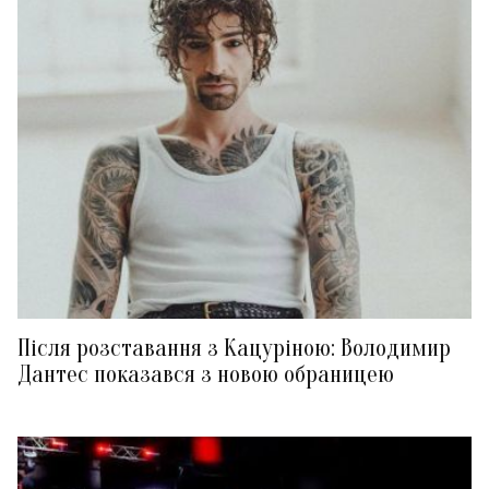
Після розставання з Кацуріною: Володимир
Дантес показався з новою обраницею