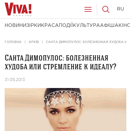
RU
НОВИНИ
ЗІРКИ
КРАСА
ПОДІЇ
КУЛЬТУРА
АФІША
КІНО
ГОЛОВНА
АРХІВ
САНТА ДИМОПУЛОС: БОЛЕЗНЕННАЯ ХУДОБА ИЛИ
Санта Димопулос: болезненная
худоба или стремление к идеалу?
31.05.2013