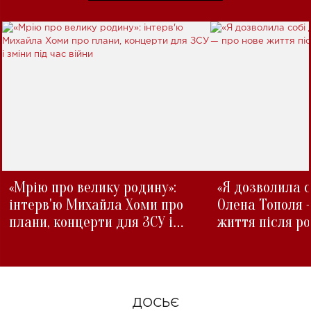
«Мрію про велику родину»:
«Я дозволила с
інтерв'ю Михайла Хоми про
Олена Тополя 
плани, концерти для ЗСУ і
життя після р
зміни під час війни
ДОСЬЄ