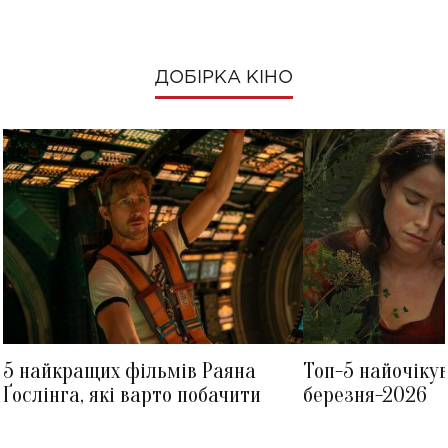
ДОБІРКА КІНО
5 найкращих фільмів Раяна
Топ-5 найочіку
Ґослінга, які варто побачити
березня-2026