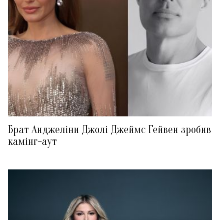
Брат Анджеліни Джолі Джеймс Гейвен зробив
камінг-аут