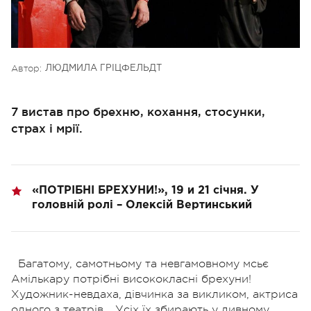
Автор:
ЛЮДМИЛА ГРІЦФЕЛЬДТ
7 вистав про брехню, кохання, стосунки,
страх і мрії.
«ПОТРІБНІ БРЕХУНИ!», 19 и 21 січня. У
головній ролі – Олексій Вертинський
Багатому, самотньому та невгамовному мсьє
Амількару потрібні висококласні брехуни!
Художник-невдаха, дівчинка за викликом, актриса
одного з театрів... Усіх їх збирають у дивному