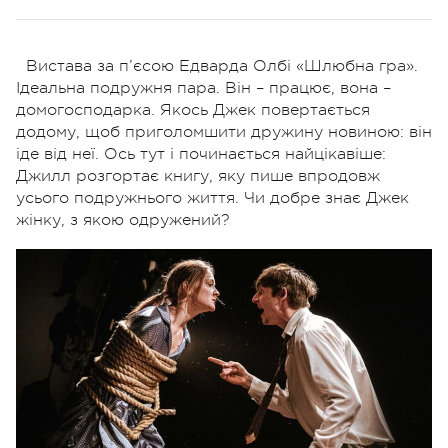
Вистава за п’єсою Едварда Олбі «Шлюбна гра».
Ідеальна подружня пара. Він – працює, вона –
домогосподарка. Якось Джек повертається
додому, щоб приголомшити дружину новиною: він
іде від неї. Ось тут і починається найцікавіше:
Джилл розгортає книгу, яку пише впродовж
усього подружнього життя. Чи добре знає Джек
жінку, з якою одружений?