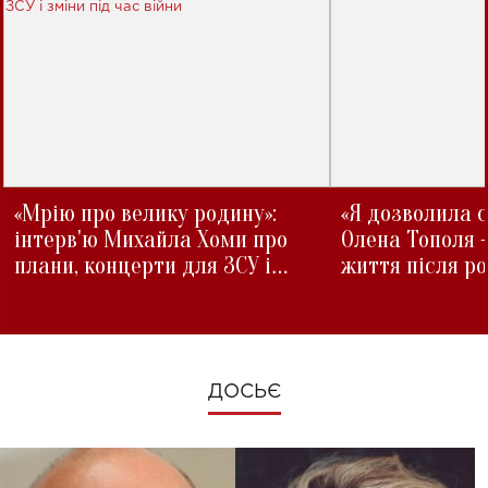
«Мрію про велику родину»:
«Я дозволила с
інтерв'ю Михайла Хоми про
Олена Тополя 
плани, концерти для ЗСУ і
життя після р
зміни під час війни
ДОСЬЄ