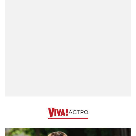
АСТРО