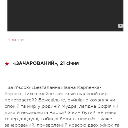
Квитки
«ЗАЧАРОВАНИЙ», 21 січня
За п'єсою «Безталанна» Івана Карпенка-
Карого. Тихе сімейне життя чи шалений вир
пристрастей? Божевільне, руйнівне кохання чи
спокій та мир у родині? Мудра, лагідна Софія чи
дика й несамовита Варка? З ким бути? «У мене
тепер дві душі, і обидві болять, ниють!» – каже
зачарований, поневолений красою двох жінок та