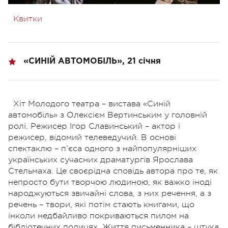
Квитки
«СИНІЙ АВТОМОБІЛЬ», 21 січня
Хіт Молодого театра – вистава «Синій
автомобіль» з Олексієм Вертинським у головній
ролі. Режисер Ігор Славинський – актор і
режисер, відомий телеведучий. В основі
спектаклю – п’єса одного з найпопулярніших
українських сучасних драматургів Ярослава
Стельмаха. Це своєрідна сповідь автора про те, як
непросто бути творчою людиною, як важко іноді
народжуються звичайні слова, з них речення, а з
речень – твори, які потім стають книгами, що
інколи недбайливо покриваються пилом на
бібліотечних полицях. Життя письменника – штука