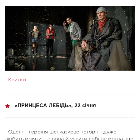
Квитки
«ПРИНЦЕСА ЛЕБІДЬ», 22 січня
Одетт – героїня цієї казкової історії – дуже
любить мріяти. Та вона й уявити собі не могла, що