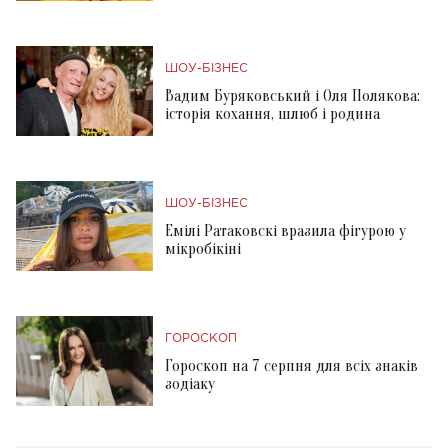
ШОУ-БІЗНЕС
Вадим Буряковський і Оля Полякова:
історія кохання, шлюб і родина
ШОУ-БІЗНЕС
Емілі Ратаковскі вразила фігурою у
мікробікіні
ГОРОСКОП
Гороскоп на 7 серпня для всіх знаків
зодіаку