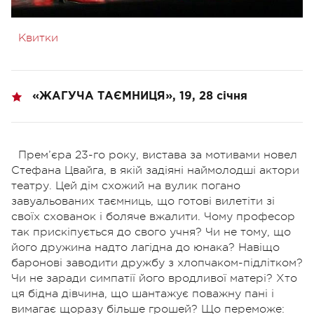
Квитки
«ЖАГУЧА ТАЄМНИЦЯ», 19, 28 січня
Прем’єра 23-го року, вистава за мотивами новел
Стефана Цвайга, в якій задіяні наймолодші актори
театру. Цей дім схожий на вулик погано
завуальованих таємниць, що готові вилетіти зі
своїх схованок і боляче вжалити. Чому професор
так прискіпується до свого учня? Чи не тому, що
його дружина надто лагідна до юнака? Навіщо
баронові заводити дружбу з хлопчаком-підлітком?
Чи не заради симпатії його вродливої матері? Хто
ця бідна дівчина, що шантажує поважну пані і
вимагає щоразу більше грошей? Що переможе: