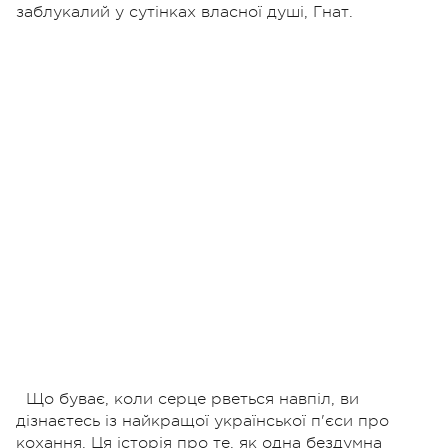
заблукалий у сутінках власної душі, Гнат.
Що буває, коли серце рветься навпіл, ви
дізнаєтесь із найкращої української п'єси про
кохання. Ця історія про те, як одна бездумна