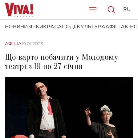
RU
НОВИНИ
ЗІРКИ
КРАСА
ПОДІЇ
КУЛЬТУРА
АФІША
КІНО
19.01.2023
АФІША
Що варто побачити у Молодому
театрі з 19 по 27 січня