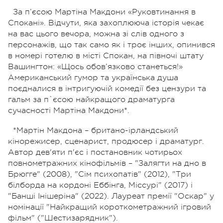
За п’єсою Мартіна Макдони «Руковтинання в
Спокані». Відчути, яка захоплююча історія чекає
на вас цього вечора, можна зі слів одного з
персонажів, що так само як і троє інших, опинився
в номері готелю в місті Спокан, на півночі штату
Вашингтон: «Щось обов’язково станеться!»
Американський гумор та українська душа
поєдналися в інтригуючій комедії без цензури та
гальм за п`єсою найкращого драматурга
сучасності Мартіна Макдони*.
*Мартін Макдона – британо-ірландський
кінорежисер, сценарист, продюсер і драматург.
Автор дев'яти п'єс і постановник чотирьох
повнометражних кінофільмів – "Залягти на дно в
Брюгге" (2008), "Сім психопатів" (2012), "Три
білборда на кордоні Еббінга, Міссурі" (2017) і
"Банші Інішеріна" (2022). Лауреат премії "Оскар" у
номінації "Найкращий короткометражний ігровий
фільм" ("Шестизарядник").