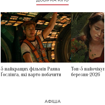
ДОБІРКА КІНО
5 найкращих фільмів Раяна
Топ-5 найочіку
Ґослінга, які варто побачити
березня-2026
АФІША