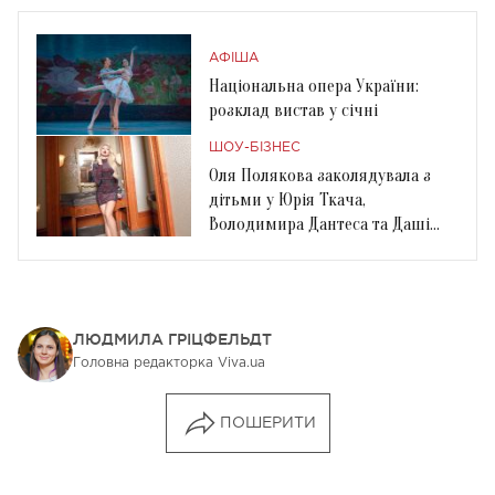
АФІША
Національна опера України:
розклад вистав у січні
ШОУ-БІЗНЕС
Оля Полякова заколядувала з
дітьми у Юрія Ткача,
Володимира Дантеса та Даші
Астаф’євої
ЛЮДМИЛА ГРІЦФЕЛЬДТ
Головна редакторка Viva.ua
ПОШЕРИТИ