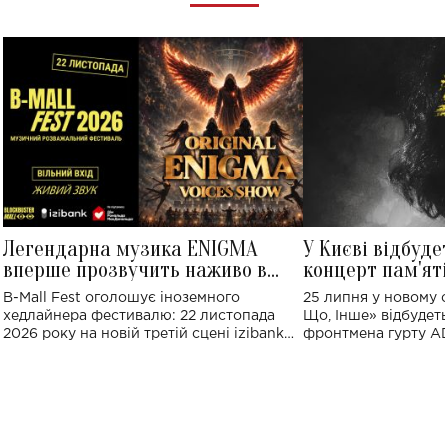
Легендарна музика ENIGMA
У Києві відбуде
вперше прозвучить наживо в
концерт пам'ят
Україні: де відбудеться концерт
Клименка: понад
B-Mall Fest оголошує іноземного
25 липня у новому o
виконають пісн
хедлайнера фестивалю: 22 листопада
Що, Інше» відбудеть
2026 року на новій третій сцені izibank
фронтмена гурту A
stage відбудеться українська прем'єра
Клименка. Це буде 
ENIGMA VOICES' ORIGINAL LIVE SHOW.
вечір, присвячений 
творчість стала си
справжньої любові д