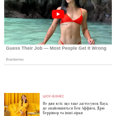
ШОУ-БІЗНЕС
Не для всіх: що таке застосунок Raya,
де знайомляться Бен Аффлек, Дрю
Беррімор та інші зірки