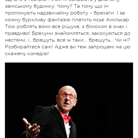
заміському будинку. Чому? Та тому що їм
пропонують надзвичайну роботу – брехати. І за
кожну бурхливу фантазію платить мсьє Амількар.
Тож роблять вони все рішуче, з блиском в очах і
правдиво! Брехуни знайомляться, закохуються до
нестями, і...брешуть, все ж таки... брешуть... Чи ні?
Розбирайтеся самі! Адже ви теж запрошені на цю
скажену комедію!