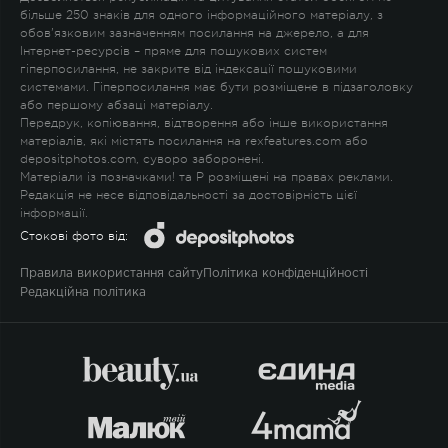
більше 250 знаків для одного інформаційного матеріалу, з
обов'язковим зазначенням посилання на джерело, а для
Інтернет-ресурсів – пряме для пошукових систем
гіперпосилання, не закрите від індексації пошуковими
системами. Гіперпосилання має бути розміщене в підзаголовку
або першому абзаці матеріалу.
Передрук, копіювання, відтворення або інше використання
матеріалів, які містять посилання на rexfeatures.com або
depositphotos.com, суворо заборонені.
Матеріали із позначками
!
та
P
розміщені на правах реклами.
Редакція не несе відповідальності за достовірність цієї
інформації.
Стокові фото від:
Правила використання сайту
Політика конфіденційності
Редакційна політика