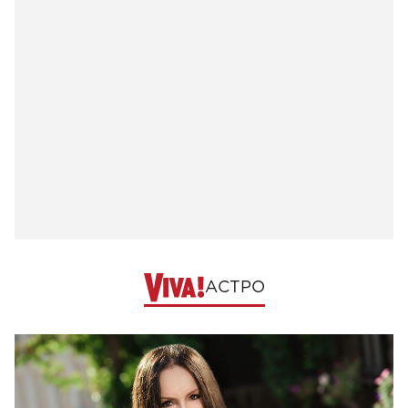
АСТРО