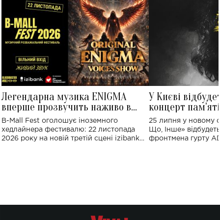
Легендарна музика ENIGMA
У Києві відбуде
вперше прозвучить наживо в
концерт пам'ят
Україні: де відбудеться концерт
Клименка: понад
B-Mall Fest оголошує іноземного
25 липня у новому o
виконають пісн
хедлайнера фестивалю: 22 листопада
Що, Інше» відбудеть
2026 року на новій третій сцені izibank
фронтмена гурту A
stage відбудеться українська прем'єра
Клименка. Це буде 
ENIGMA VOICES' ORIGINAL LIVE SHOW.
вечір, присвячений 
творчість стала си
справжньої любові д