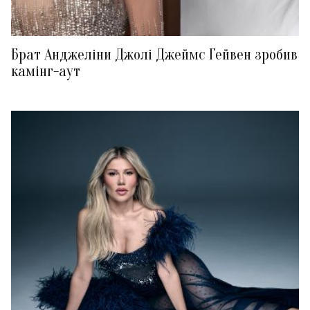
Брат Анджеліни Джолі Джеймс Гейвен зробив
камінг-аут