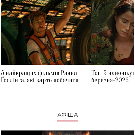
5 найкращих фільмів Раяна
Топ-5 найочіку
Ґослінга, які варто побачити
березня-2026
АФІША