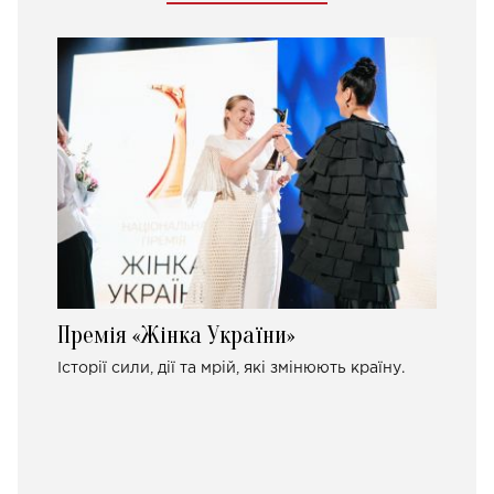
Премія «Жінка України»
Історії сили, дії та мрій, які змінюють країну.