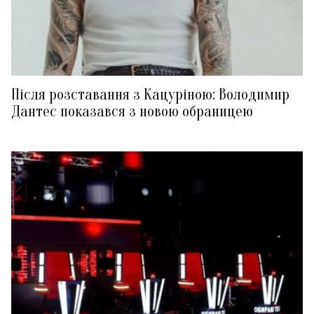
Після розставання з Кацуріною: Володимир
Дантес показався з новою обраницею