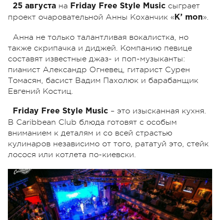
на
сыграет
25 августа
Friday Free Style Music
проект очаровательной Анны Коханчик «
».
K’ mon
Анна не только талантливая вокалистка, но
также скрипачка и диджей. Компанию певице
составят известные джаз- и поп-музыканты:
пианист Александр Огневец, гитарист Сурен
Томасян, басист Вадим Пахолюк и барабанщик
Евгений Костиц.
– это изысканная кухня.
Friday Free Style Music
В Caribbean Club блюда готовят с особым
вниманием к деталям и со всей страстью
кулинаров независимо от того, рататуй это, стейк
лосося или котлета по-киевски.