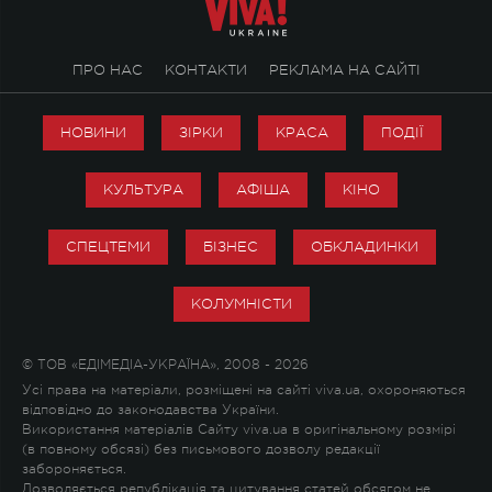
ПРО НАС
КОНТАКТИ
РЕКЛАМА НА САЙТІ
НОВИНИ
ЗІРКИ
КРАСА
ПОДІЇ
КУЛЬТУРА
АФІША
КІНО
СПЕЦТЕМИ
БІЗНЕС
ОБКЛАДИНКИ
КОЛУМНІСТИ
© ТОВ «ЕДІМЕДІА-УКРАЇНА», 2008 - 2026
Усі права на матеріали, розміщені на сайті viva.ua, охороняються
відповідно до законодавства України.
Використання матеріалів Сайту viva.ua в оригінальному розмірі
(в повному обсязі) без письмового дозволу редакції
забороняється.
Дозволяється републікація та цитування статей обсягом не