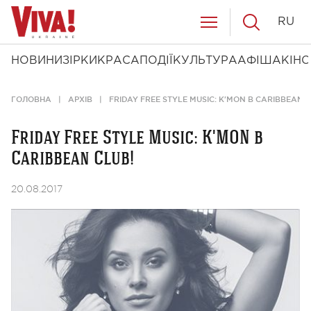
RU
НОВИНИ
ЗІРКИ
КРАСА
ПОДІЇ
КУЛЬТУРА
АФІША
КІНО
ГОЛОВНА
АРХІВ
FRIDAY FREE STYLE MUSIC: K'MON В CARIBBEAN C
Friday Free Style Music: K'MON в
Caribbean Club!
20.08.2017