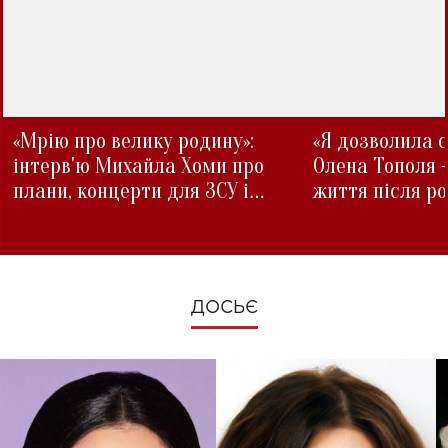
«Мрію про велику родину»:
«Я дозволила с
інтерв'ю Михайла Хоми про
Олена Тополя 
плани, концерти для ЗСУ і
життя після р
зміни під час війни
ДОСЬЄ