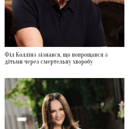
Філ Коллінз зізнався, що попрощався з
дітьми через смертельну хворобу