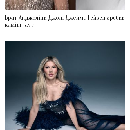
Брат Анджеліни Джолі Джеймс Гейвен зробив
камінг-аут