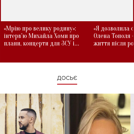
«Мрію про велику родину»:
«Я дозволила с
інтерв'ю Михайла Хоми про
Олена Тополя 
плани, концерти для ЗСУ і
життя після р
зміни під час війни
ДОСЬЄ