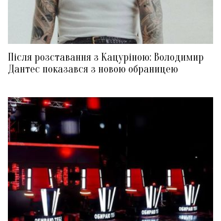
Після розставання з Кацуріною: Володимир
Дантес показався з новою обраницею