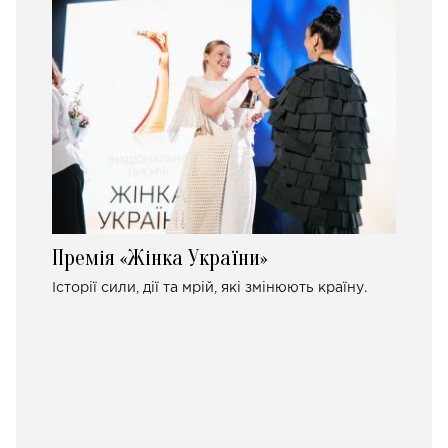
Премія «Жінка України»
Історії сили, дії та мрій, які змінюють країну.