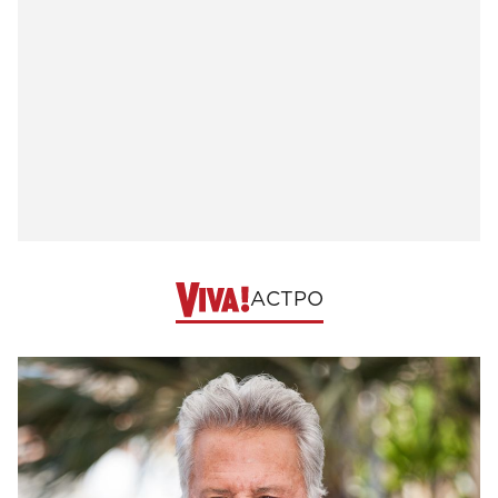
АСТРО