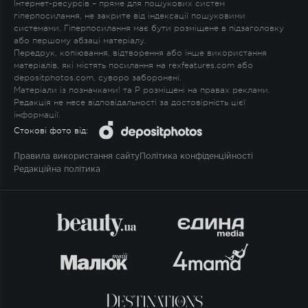
Інтернет-ресурсів – пряме для пошукових систем
гіперпосилання, не закрите від індексації пошуковими
системами. Гіперпосилання має бути розміщене в підзаголовку
або першому абзаці матеріалу.
Передрук, копіювання, відтворення або інше використання
матеріалів, які містять посилання на rexfeatures.com або
depositphotos.com, суворо заборонені.
Матеріали із позначками
!
та
P
розміщені на правах реклами.
Редакція не несе відповідальності за достовірність цієї
інформації.
Стокові фото від:
Правила використання сайту
Політика конфіденційності
Редакційна політика