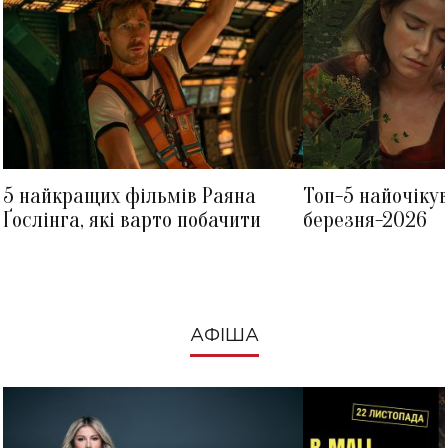
5 найкращих фільмів Раяна
Топ-5 найочіку
Ґослінга, які варто побачити
березня-2026
АФІША