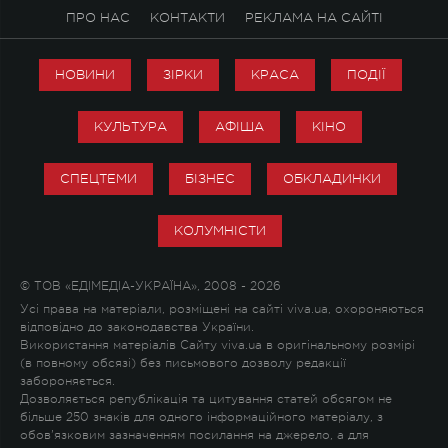
ПРО НАС
КОНТАКТИ
РЕКЛАМА НА САЙТІ
НОВИНИ
ЗІРКИ
КРАСА
ПОДІЇ
КУЛЬТУРА
АФІША
КІНО
СПЕЦТЕМИ
БІЗНЕС
ОБКЛАДИНКИ
КОЛУМНІСТИ
© ТОВ «ЕДІМЕДІА-УКРАЇНА», 2008 - 2026
Усі права на матеріали, розміщені на сайті viva.ua, охороняються
відповідно до законодавства України.
Використання матеріалів Сайту viva.ua в оригінальному розмірі
(в повному обсязі) без письмового дозволу редакції
забороняється.
Дозволяється републікація та цитування статей обсягом не
більше 250 знаків для одного інформаційного матеріалу, з
обов'язковим зазначенням посилання на джерело, а для