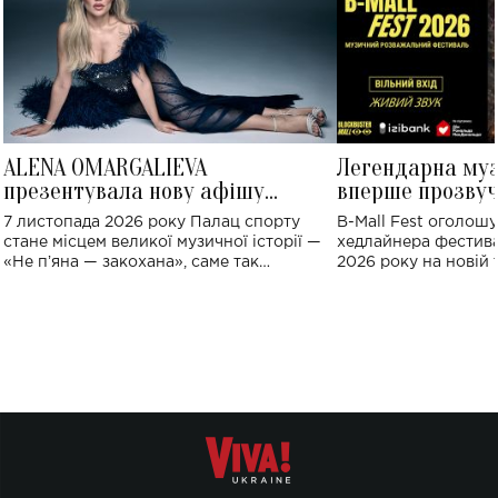
ALENA OMARGALIEVA
Легендарна му
презентувала нову афішу
вперше прозвуч
великого концерту в Палаці
Україні: де від
7 листопада 2026 року Палац спорту
B-Mall Fest оголош
спорту
стане місцем великої музичної історії —
хедлайнера фестива
«Не пʼяна — закохана», саме так
2026 року на новій т
символічно названо майбутній концерт
stage відбудеться у
ALENA OMARGALIEVA.
ENIGMA VOICES' OR