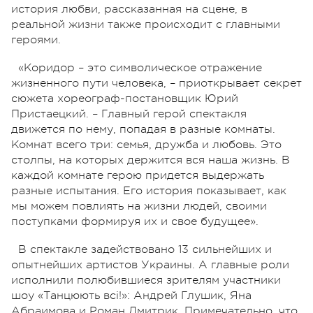
история любви, рассказанная на сцене, в
реальной жизни также происходит с главными
героями.
«Коридор – это символическое отражение
жизненного пути человека, – приоткрывает секрет
сюжета хореограф-постановщик Юрий
Пристаецкий. – Главный герой спектакля
движется по нему, попадая в разные комнаты.
Комнат всего три: семья, дружба и любовь. Это
столпы, на которых держится вся наша жизнь. В
каждой комнате герою придется выдержать
разные испытания. Его история показывает, как
мы можем повлиять на жизни людей, своими
поступками формируя их и свое будущее».
В спектакле задействовано 13 сильнейших и
опытнейших артистов Украины. А главные роли
исполнили полюбившиеся зрителям участники
шоу «Танцюють всі!»: Андрей Глушик, Яна
Абраимова и Роман Дмитрик. Примечательно, что