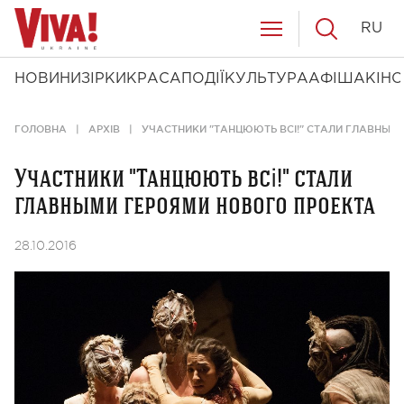
RU
НОВИНИ
ЗІРКИ
КРАСА
ПОДІЇ
КУЛЬТУРА
АФІША
КІНО
ГОЛОВНА
АРХІВ
УЧАСТНИКИ "ТАНЦЮЮТЬ ВСІ!" СТАЛИ ГЛАВНЫМ
Участники "Танцюють всі!" стали
главными героями нового проекта
28.10.2016