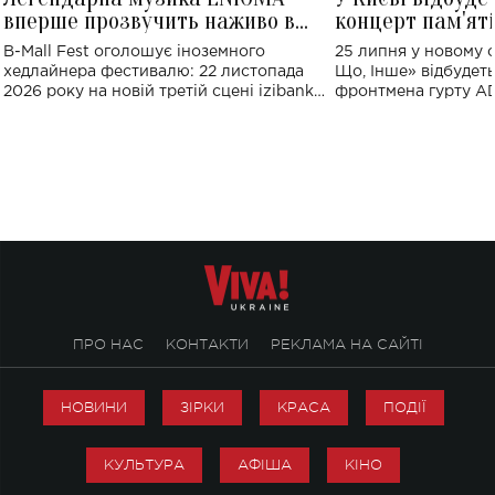
вперше прозвучить наживо в
концерт пам'ят
Україні: де відбудеться концерт
Клименка: понад
B-Mall Fest оголошує іноземного
25 липня у новому o
виконають пісн
хедлайнера фестивалю: 22 листопада
Що, Інше» відбудеть
2026 року на новій третій сцені izibank
фронтмена гурту A
stage відбудеться українська прем'єра
Клименка. Це буде 
ENIGMA VOICES' ORIGINAL LIVE SHOW.
вечір, присвячений 
творчість стала си
справжньої любові д
ПРО НАС
КОНТАКТИ
РЕКЛАМА НА САЙТІ
НОВИНИ
ЗІРКИ
КРАСА
ПОДІЇ
КУЛЬТУРА
АФІША
КІНО