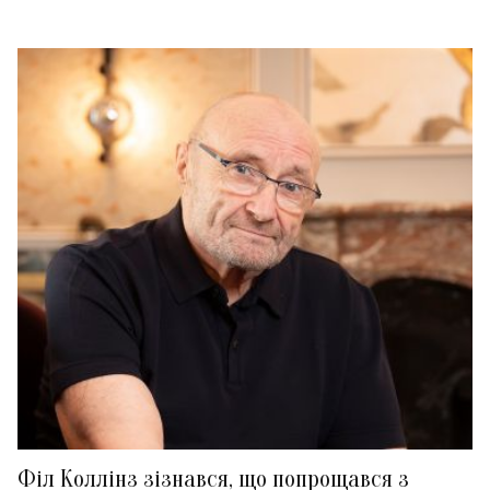
Філ Коллінз зізнався, що попрощався з