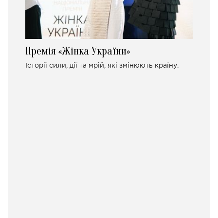
Премія «Жінка України»
Історії сили, дії та мрій, які змінюють країну.