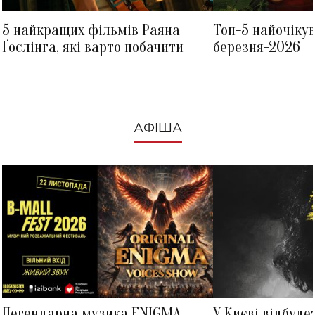
5 найкращих фільмів Раяна
Топ-5 найочіку
Ґослінга, які варто побачити
березня-2026
АФІША
Легендарна музика ENIGMA
У Києві відбуде