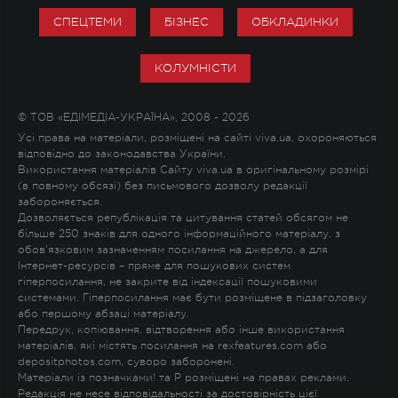
СПЕЦТЕМИ
БІЗНЕС
ОБКЛАДИНКИ
КОЛУМНІСТИ
© ТОВ «ЕДІМЕДІА-УКРАЇНА», 2008 - 2026
Усі права на матеріали, розміщені на сайті viva.ua, охороняються
відповідно до законодавства України.
Використання матеріалів Сайту viva.ua в оригінальному розмірі
(в повному обсязі) без письмового дозволу редакції
забороняється.
Дозволяється републікація та цитування статей обсягом не
більше 250 знаків для одного інформаційного матеріалу, з
обов'язковим зазначенням посилання на джерело, а для
Інтернет-ресурсів – пряме для пошукових систем
гіперпосилання, не закрите від індексації пошуковими
системами. Гіперпосилання має бути розміщене в підзаголовку
або першому абзаці матеріалу.
Передрук, копіювання, відтворення або інше використання
матеріалів, які містять посилання на rexfeatures.com або
depositphotos.com, суворо заборонені.
Матеріали із позначками
!
та
P
розміщені на правах реклами.
Редакція не несе відповідальності за достовірність цієї