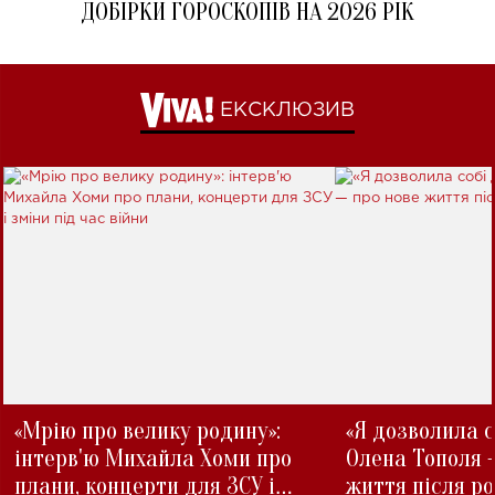
ДОБІРКИ ГОРОСКОПІВ НА 2026 РІК
ЕКСКЛЮЗИВ
«Мрію про велику родину»:
«Я дозволила с
інтерв'ю Михайла Хоми про
Олена Тополя 
плани, концерти для ЗСУ і
життя після р