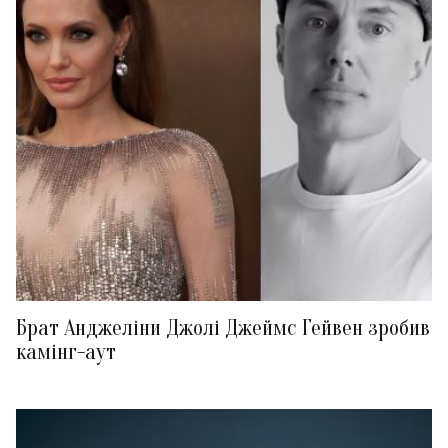
Брат Анджеліни Джолі Джеймс Гейвен зробив
камінг-аут