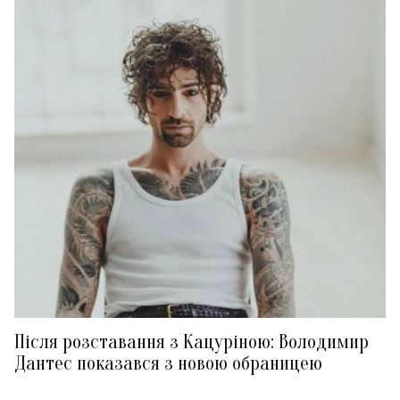
Після розставання з Кацуріною: Володимир
Дантес показався з новою обраницею