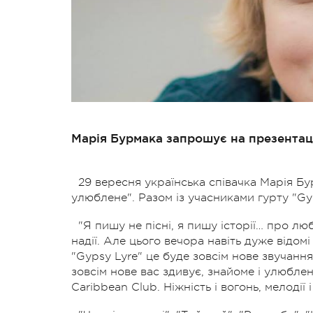
Марія Бурмака запрошує на презентац
29 вересня українська співачка Марія Б
улюблене". Разом із учасниками гурту "Gyps
"Я пишу не пісні, я пишу історії… про л
надії. Але цього вечора навіть дуже відомі
"Gypsy Lyre" це буде зовсім нове звучання
зовсім нове вас здивує, знайоме і улюбле
Caribbean Club. Ніжність і вогонь, мелодії 