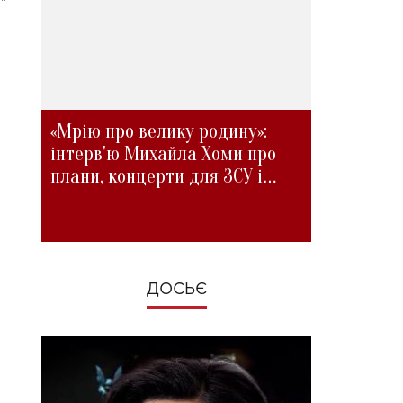
"
«Мрію про велику родину»:
інтерв'ю Михайла Хоми про
плани, концерти для ЗСУ і
зміни під час війни
ДОСЬЄ