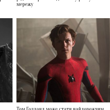
мережу
Том Голланд може стати найдорожчим