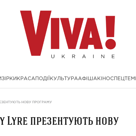
И
ЗІРКИ
КРАСА
ПОДІЇ
КУЛЬТУРА
АФІША
КІНО
СПЕЦТЕМ
РЕЗЕНТУЮТЬ НОВУ ПРОГРАМУ
y Lyre презентують нову