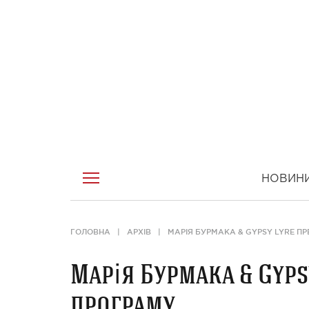
НОВИН
ГОЛОВНА
АРХІВ
МАРІЯ БУРМАКА & GYPSY LYRE П
Марія Бурмака & Gyps
програму