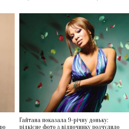
Гайтана показала 9-річну доньку:
ро
рідкісне фото з відпочинку розчулило