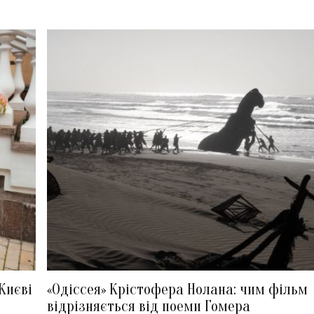
Києві
«Одіссея» Крістофера Нолана: чим фільм
відрізняється від поеми Гомера