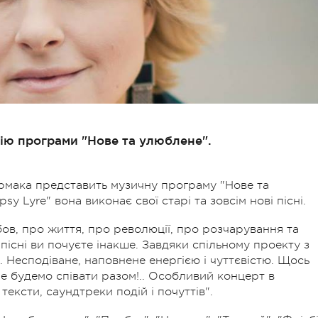
ію програми "Нове та улюблене".
урмака представить музичну програму "Нове та
y Lyre" вона виконає свої старі та зовсім нові пісні.
юбов, про життя, про революції, про розчарування та
 пісні ви почуєте інакше. Завдяки спільному проекту з
. Несподіване, наповнене енергією і чуттєвістю. Щось
не будемо співати разом!.. Особливий концерт в
і тексти, саундтреки подій і почуттів".