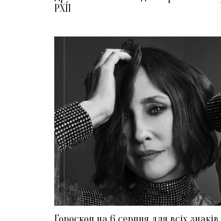
РХП
Гороскоп на 6 серпня для всіх знаків