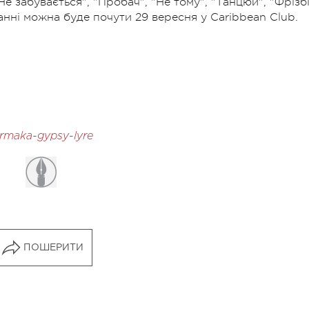
Не забувається", "Пробач", "Не тому", "Танцюй", "Фрізбі
анні можна буде почути 29 вересня у Caribbean Club.
urmaka-gypsy-lyre
ПОШЕРИТИ