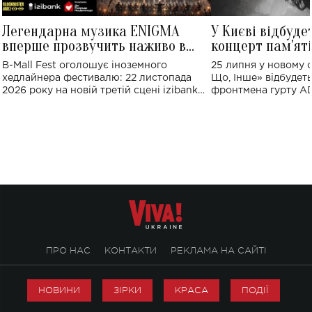
Легендарна музика ENIGMA
У Києві відбуде
вперше прозвучить наживо в
концерт пам'ят
Україні: де відбудеться концерт
Клименка: понад
B-Mall Fest оголошує іноземного
25 липня у новому o
виконають пісн
хедлайнера фестивалю: 22 листопада
Що, Інше» відбудеть
2026 року на новій третій сцені izibank
фронтмена гурту A
stage відбудеться українська прем'єра
Клименка. Це буде 
ENIGMA VOICES' ORIGINAL LIVE SHOW.
вечір, присвячений 
творчість стала си
справжньої любові д
ПРО НАС
КОНТАКТИ
РЕКЛАМА НА САЙТІ
НОВИНИ
ЗІРКИ
КРАСА
ПОДІЇ