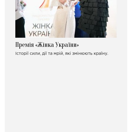
Премія «Жінка України»
Історії сили, дії та мрій, які змінюють країну.