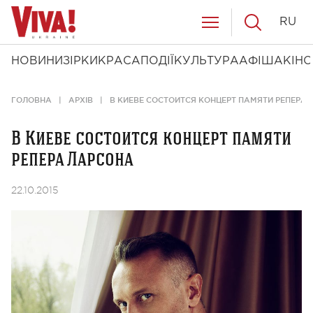
RU
НОВИНИ
ЗІРКИ
КРАСА
ПОДІЇ
КУЛЬТУРА
АФІША
КІНО
ГОЛОВНА
АРХІВ
В КИЕВЕ СОСТОИТСЯ КОНЦЕРТ ПАМЯТИ РЕПЕРА
В Киеве состоится концерт памяти
репера Ларсона
22.10.2015