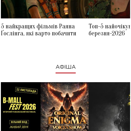
5 найкращих фільмів Раяна
Топ-5 найочіку
Ґослінга, які варто побачити
березня-2026
АФІША