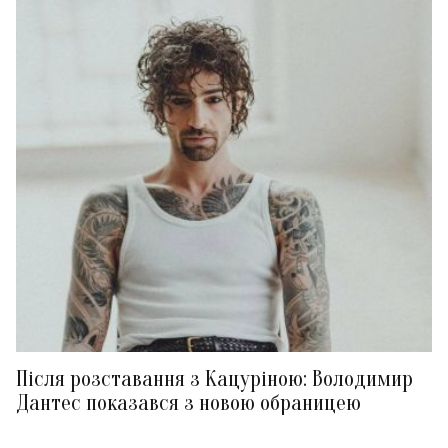
Після розставання з Кацуріною: Володимир
Дантес показався з новою обраницею