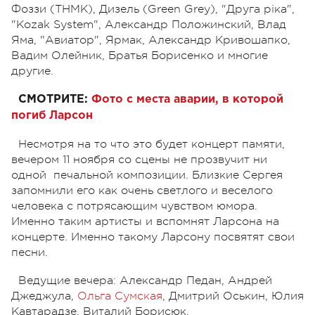
Фоззи (ТНМК), Дизель (Green Grey), "Друга ріка",
"Kozak System", Александр Положинский, Влад
Яма, "Авиатор", Ярмак, Александр Кривошапко,
Вадим Олейник, Братья Борисенко и многие
другие.
СМОТРИТЕ:
Фото с места аварии, в которой
погиб Ларсон
Несмотря на то что это будет концерт памяти,
вечером 11 ноября со сцены не прозвучит ни
одной печальной композиции. Близкие Сергея
запомнили его как очень светлого и веселого
человека с потрясающим чувством юмора.
Именно таким артисты и вспомнят Ларсона на
концерте. Именно такому Ларсону посвятят свои
песни.
Ведущие вечера: Александр Педан, Андрей
Джеджула,
Ольга Сумская
, Дмитрий Оськин, Юлия
Кавтарадзе, Виталий Борисюк.