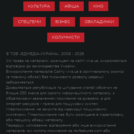
КУЛЬТУРА
АФІША
КІНО
СПЕЦТЕМИ
БІЗНЕС
ОБКЛАДИНКИ
КОЛУМНІСТИ
© ТОВ «ЕДІМЕДІА-УКРАЇНА», 2008 - 2026
Усі права на матеріали, розміщені на сайті viva.ua, охороняються
відповідно до законодавства України.
Використання матеріалів Сайту viva.ua в оригінальному розмірі
(в повному обсязі) без письмового дозволу редакції
забороняється.
Дозволяється републікація та цитування статей обсягом не
більше 250 знаків для одного інформаційного матеріалу, з
обов'язковим зазначенням посилання на джерело, а для
Інтернет-ресурсів – пряме для пошукових систем
гіперпосилання, не закрите від індексації пошуковими
системами. Гіперпосилання має бути розміщене в підзаголовку
або першому абзаці матеріалу.
Передрук, копіювання, відтворення або інше використання
матеріалів, які містять посилання на rexfeatures.com або