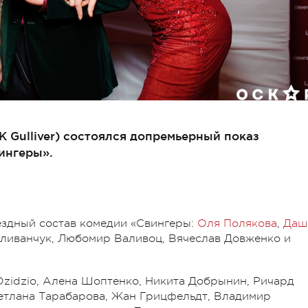
К Gulliver) состоялся допремьерный показ
ингеры».
ездный состав комедии «Свингеры:
Оля Полякова
,
Даш
аливанчук, Любомир Валивоц, Вячеслав Довженко и
Dzidzio, Алена Шоптенко, Никита Добрынин, Ричард
ветлана Тарабарова, Жан Грицфельдт, Владимир