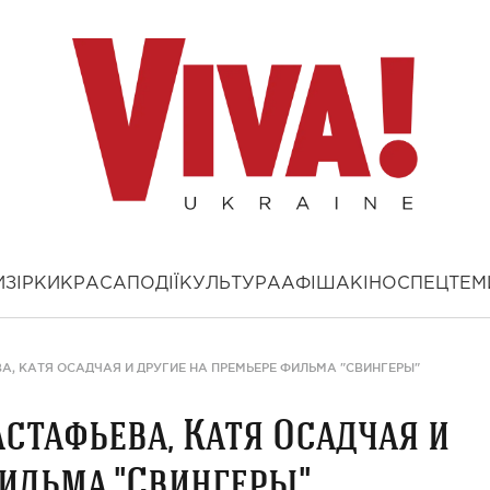
И
ЗІРКИ
КРАСА
ПОДІЇ
КУЛЬТУРА
АФІША
КІНО
СПЕЦТЕМ
, КАТЯ ОСАДЧАЯ И ДРУГИЕ НА ПРЕМЬЕРЕ ФИЛЬМА "СВИНГЕРЫ"
стафьева, Катя Осадчая и
фильма "Свингеры"