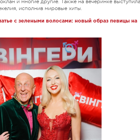
оклан и многие другие. Также на вечеринке выступил
екелия, исполнив мировые хиты.
латье с зелеными волосами: новый образ певицы на