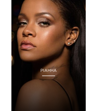
РІАННА