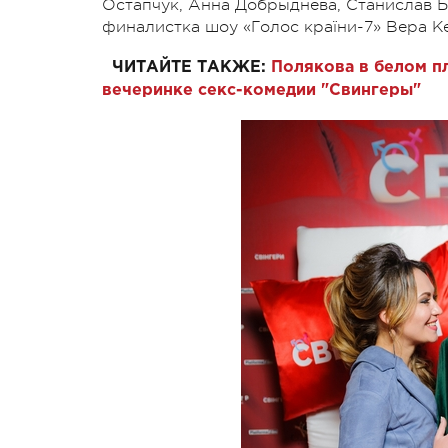
Остапчук, Анна Добрыднева, Станислав Б
финалистка шоу «Голос країни-7» Вера К
ЧИТАЙТЕ ТАКЖЕ:
Полякова в белом п
вечеринке секс-комедии "Свингеры"