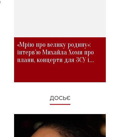
а
«Мрію про велику родину»:
інтерв'ю Михайла Хоми про
плани, концерти для ЗСУ і
зміни під час війни
ДОСЬЄ