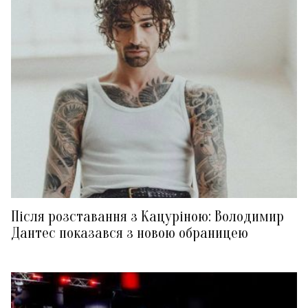
Після розставання з Кацуріною: Володимир
Дантес показався з новою обраницею