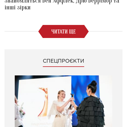
знайомляться Бен Аффлек, Дрю Беррімор та
інші зірки
ЧИТАТИ ЩЕ
СПЕЦПРОЄКТИ