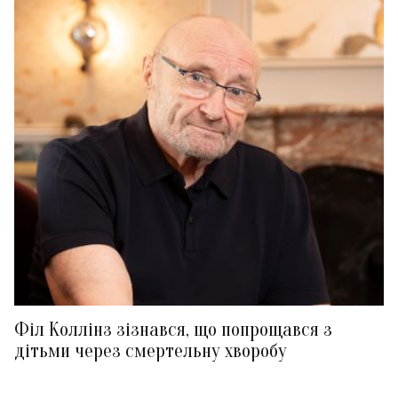
Філ Коллінз зізнався, що попрощався з
дітьми через смертельну хворобу