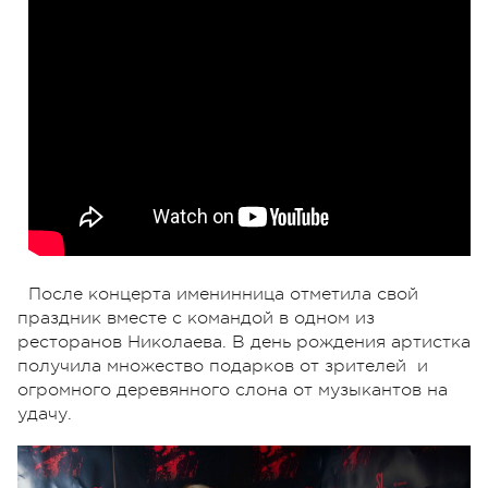
После концерта именинница отметила свой
праздник вместе с командой в одном из
ресторанов Николаева. В день рождения артистка
получила множество подарков от зрителей и
огромного деревянного слона от музыкантов на
удачу.