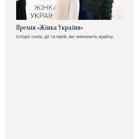
Премія «Жінка України»
Історії сили, дії та мрій, які змінюють країну.