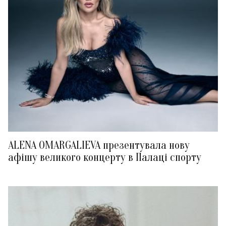
ALENA OMARGALIEVA презентувала нову
афішу великого концерту в Палаці спорту