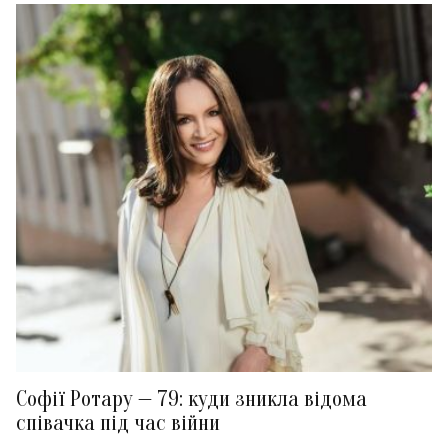
Софії Ротару — 79: куди зникла відома
співачка під час війни