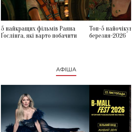
5 найкращих фільмів Раяна
Топ-5 найочіку
Ґослінга, які варто побачити
березня-2026
АФІША