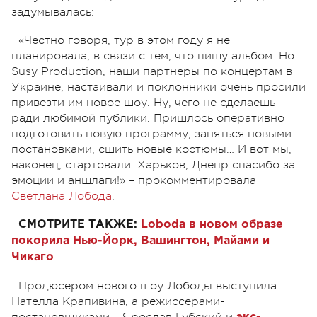
задумывалась:
«Честно говоря, тур в этом году я не
планировала, в связи с тем, что пишу альбом. Но
Susy Production, наши партнеры по концертам в
Украине, настаивали и поклонники очень просили
привезти им новое шоу. Ну, чего не сделаешь
ради любимой публики. Пришлось оперативно
подготовить новую программу, заняться новыми
постановками, сшить новые костюмы… И вот мы,
наконец, стартовали. Харьков, Днепр спасибо за
эмоции и аншлаги!» – прокомментировала
Светлана Лобода
.
СМОТРИТЕ ТАКЖЕ:
Loboda в новом образе
покорила Нью-Йорк, Вашингтон, Майами и
Чикаго
Продюсером нового шоу Лободы выступила
Нателла Крапивина, а режиссерами-
постановщиками – Ярослав Губский и