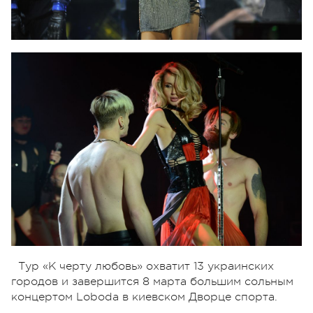
Тур «К черту любовь» охватит 13 украинских
городов и завершится 8 марта большим сольным
концертом Loboda в киевском Дворце спорта.