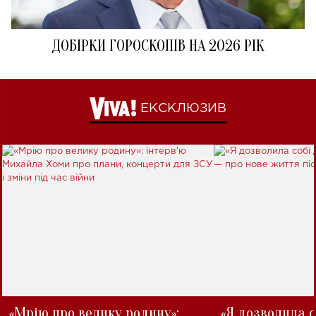
ДОБІРКИ ГОРОСКОПІВ НА 2026 РІК
ЕКСКЛЮЗИВ
«Мрію про велику родину»:
«Я дозволила с