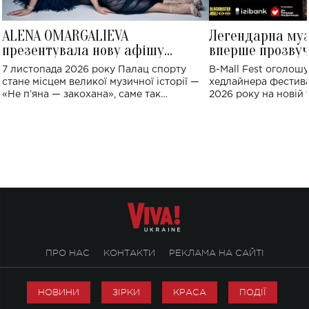
ALENA OMARGALIEVA
Легендарна му
презентувала нову афішу
вперше прозвуч
великого концерту в Палаці
Україні: де від
7 листопада 2026 року Палац спорту
B-Mall Fest оголош
спорту
стане місцем великої музичної історії —
хедлайнера фестива
«Не пʼяна — закохана», саме так
2026 року на новій т
символічно названо майбутній концерт
stage відбудеться у
ALENA OMARGALIEVA.
ENIGMA VOICES' OR
ПРО НАС
КОНТАКТИ
РЕКЛАМА НА САЙТІ
НОВИНИ
ЗІРКИ
КРАСА
ПОДІЇ