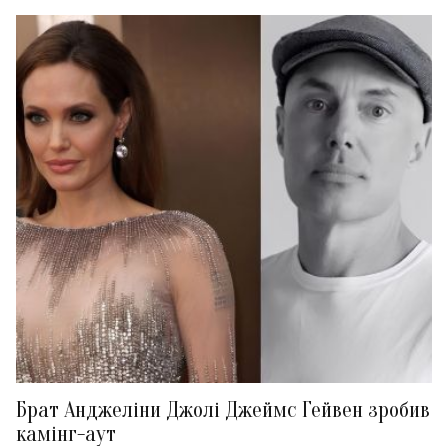
Брат Анджеліни Джолі Джеймс Гейвен зробив
камінг-аут