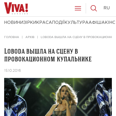
RU
НОВИНИ
ЗІРКИ
КРАСА
ПОДІЇ
КУЛЬТУРА
АФІША
КІНО
ГОЛОВНА
АРХІВ
LOBODA ВЫШЛА НА СЦЕНУ В ПРОВОКАЦИОННО
Loboda вышла на сцену в
провокационном купальнике
15.10.2016