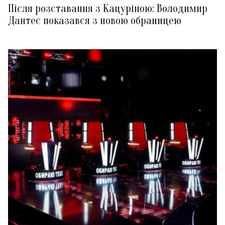
Після розставання з Кацуріною: Володимир
Дантес показався з новою обраницею