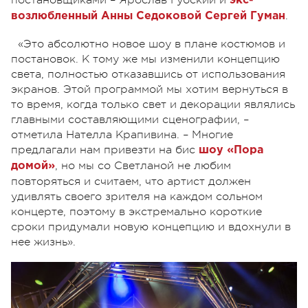
экс-
.
возлюбленный Анны Седоковой Сергей Гуман
«Это абсолютно новое шоу в плане костюмов и
постановок. К тому же мы изменили концепцию
света, полностью отказавшись от использования
экранов. Этой программой мы хотим вернуться в
то время, когда только свет и декорации являлись
главными составляющими сценографии, –
отметила Нателла Крапивина. – Многие
предлагали нам привезти на бис
шоу «Пора
, но мы со Светланой не любим
домой»
повторяться и считаем, что артист должен
удивлять своего зрителя на каждом сольном
концерте, поэтому в экстремально короткие
сроки придумали новую концепцию и вдохнули в
нее жизнь».