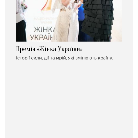
Премія «Жінка України»
Історії сили, дії та мрій, які змінюють країну.