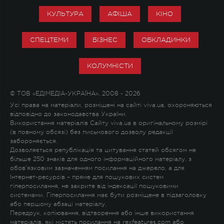
КУЛЬТУРА
АФІША
КІНО
СПЕЦТЕМИ
БІЗНЕС
ОБКЛАДИНКИ
КОЛУМНІСТИ
© ТОВ «ЕДІМЕДІА-УКРАЇНА», 2008 - 2026
Усі права на матеріали, розміщені на сайті viva.ua, охороняються
відповідно до законодавства України.
Використання матеріалів Сайту viva.ua в оригінальному розмірі
(в повному обсязі) без письмового дозволу редакції
забороняється.
Дозволяється републікація та цитування статей обсягом не
більше 250 знаків для одного інформаційного матеріалу, з
обов'язковим зазначенням посилання на джерело, а для
Інтернет-ресурсів – пряме для пошукових систем
гіперпосилання, не закрите від індексації пошуковими
системами. Гіперпосилання має бути розміщене в підзаголовку
або першому абзаці матеріалу.
Передрук, копіювання, відтворення або інше використання
матеріалів, які містять посилання на rexfeatures.com або