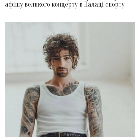
афішу великого концерту в Палаці спорту