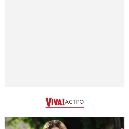
АСТРО