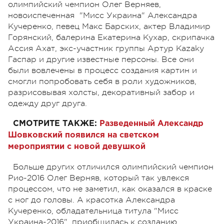
олимпийский чемпион Олег Верняев,
новоиспеченная "Мисс Украина" Александра
Кучеренко, певец Макс Барских, актер Владимир
Горянский, балерина Екатерина Кухар, скрипачка
Ассия Ахат, экс-участник группы Артур Kazaky
Гаспар и другие известные персоны. Все они
были вовлечены в процесс создания картин и
смогли попробовать себя в роли художников,
разрисовывая холсты, декоративный забор и
одежду друг друга.
СМОТРИТЕ ТАКЖЕ:
Разведенный Александр
Шовковский появился на светском
мероприятии с новой девушкой
Больше других отличился олимпийский чемпион
Рио-2016 Олег Верняв, который так увлекся
процессом, что не заметил, как оказался в краске
с ног до головы. А красотка Александра
Кучеренко, обладательница титула "Мисс
Украина-2016", приобщилась к созданию