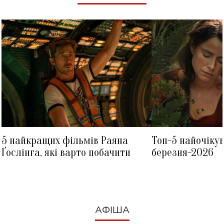
5 найкращих фільмів Раяна
Топ-5 найочіку
Ґослінга, які варто побачити
березня-2026
АФІША