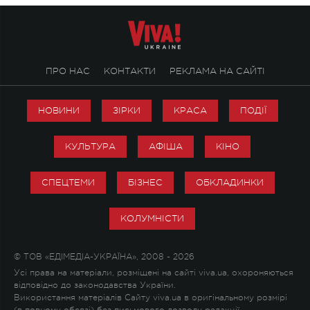
ПРО НАС
КОНТАКТИ
РЕКЛАМА НА САЙТІ
НОВИНИ
ЗІРКИ
КРАСА
ПОДІЇ
КУЛЬТУРА
АФІША
КІНО
СПЕЦТЕМИ
БІЗНЕС
ОБКЛАДИНКИ
КОЛУМНІСТИ
© ТОВ «ЕДІМЕДІА-УКРАЇНА», 2008 - 2026
Усі права на матеріали, розміщені на сайті viva.ua, охороняються
відповідно до законодавства України.
Використання матеріалів Сайту viva.ua в оригінальному розмірі
(в повному обсязі) без письмового дозволу редакції