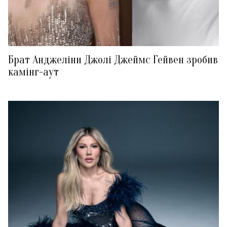
Брат Анджеліни Джолі Джеймс Гейвен зробив
камінг-аут