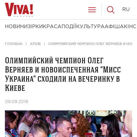
RU
НОВИНИ
ЗІРКИ
КРАСА
ПОДІЇ
КУЛЬТУРА
АФІША
КІНО
ГОЛОВНА
АРХІВ
ОЛИМПИЙСКИЙ ЧЕМПИОН ОЛЕГ ВЕРНЯЕВ И НОВО
Олимпийский чемпион Олег
Верняев и новоиспеченная "Мисс
Украина" сходили на вечеринку в
Киеве
09.09.2016