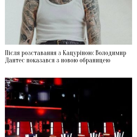
Після розставання з Кацуріною: Володимир
Дантес показався з новою обраницею