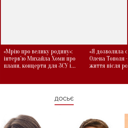
«Мрію про велику родину»:
«Я дозволила с
інтерв'ю Михайла Хоми про
Олена Тополя 
плани, концерти для ЗСУ і
життя після р
зміни під час війни
ДОСЬЄ