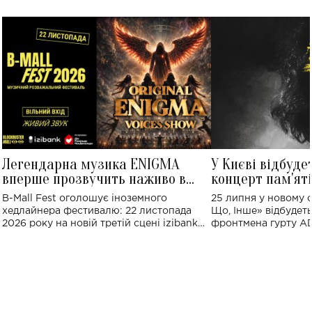
Легендарна музика ENIGMA
У Києві відбуде
вперше прозвучить наживо в
концерт пам'ят
Україні: де відбудеться концерт
Клименка: понад
B-Mall Fest оголошує іноземного
25 липня у новому o
виконають пісн
хедлайнера фестивалю: 22 листопада
Що, Інше» відбудеть
2026 року на новій третій сцені izibank
фронтмена гурту A
stage відбудеться українська прем'єра
Клименка. Це буде 
ENIGMA VOICES' ORIGINAL LIVE SHOW.
вечір, присвячений 
творчість стала си
справжньої любові д