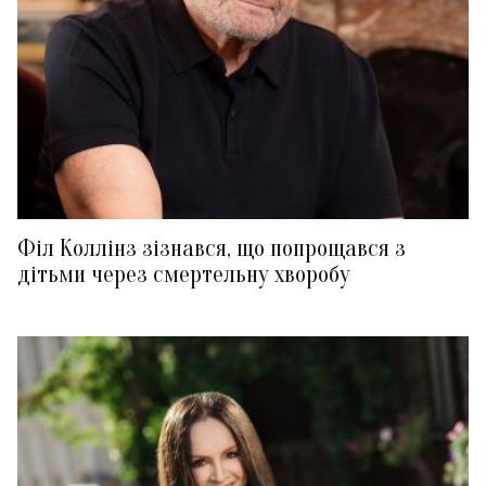
Філ Коллінз зізнався, що попрощався з
дітьми через смертельну хворобу