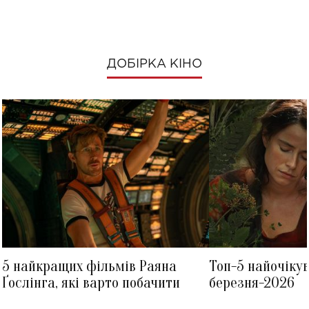
ДОБІРКА КІНО
5 найкращих фільмів Раяна
Топ-5 найочіку
Ґослінга, які варто побачити
березня-2026