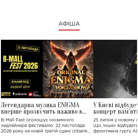
АФІША
Легендарна музика ENIGMA
У Києві відбуде
вперше прозвучить наживо в
концерт пам'ят
Україні: де відбудеться концерт
Клименка: понад
B-Mall Fest оголошує іноземного
25 липня у новому o
виконають пісн
хедлайнера фестивалю: 22 листопада
Що, Інше» відбудеть
2026 року на новій третій сцені izibank
фронтмена гурту A
stage відбудеться українська прем'єра
Клименка. Це буде 