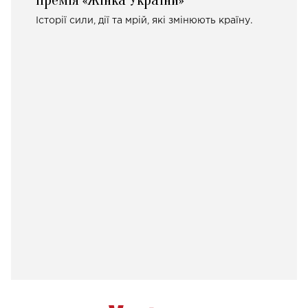
Премія «Жінка України»
Історії сили, дії та мрій, які змінюють країну.