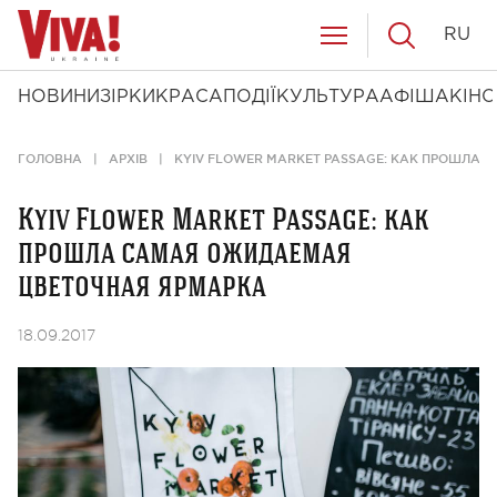
RU
НОВИНИ
ЗІРКИ
КРАСА
ПОДІЇ
КУЛЬТУРА
АФІША
КІНО
ГОЛОВНА
АРХІВ
KYIV FLOWER MARKET PASSAGE: КАК ПРОШЛА
Kyiv Flower Market Passage: как
прошла самая ожидаемая
цветочная ярмарка
18.09.2017