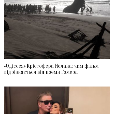
«Одіссея» Крістофера Нолана: чим фільм
відрізняється від поеми Гомера