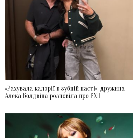
«Рахувала калорії в зубній пасті»: дружина
Алека Болдвіна розповіла про РХП