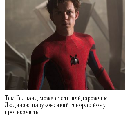
Том Голланд може стати найдорожчим
Людиною-павуком: який гонорар йому
прогнозують