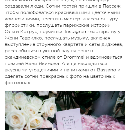
создавали люди. Сотни гостей пришли в Пассаж,
чтобы полюбоваться красивейшими цветочными
композициями, посетить мастер-классы от гуру
флористики, послушать парижские истории
Ольги Котрус, поучиться Instagram-мастерству у
Жени Гаврилко, послушать музыку, включая
выступление струнного квартета и сеты диджеев,
расслабиться в уютной лаунж-зоне в
скандинавском стиле от Drommel и вдохновиться
поэзией Вани Якимова. А еще насладиться
вкусными угощениями и напитками от Bassano и
сделать сотни прекрасных фото на цветочных
фотозонах.