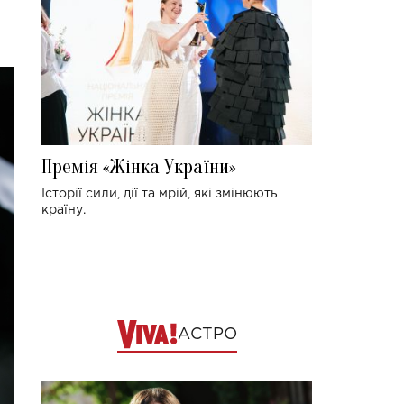
Премія «Жінка України»
Історії сили, дії та мрій, які змінюють
країну.
АСТРО