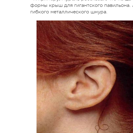
формы крыш для гигантского павильона. 
гибкого металлического шнура.