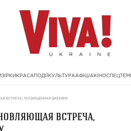
И
ЗІРКИ
КРАСА
ПОДІЇ
КУЛЬТУРА
АФІША
КІНО
СПЕЦТЕМ
АЯ ВСТРЕЧА, ПОСВЯЩЕННАЯ ДИЗАЙНУ
новляющая встреча,
у