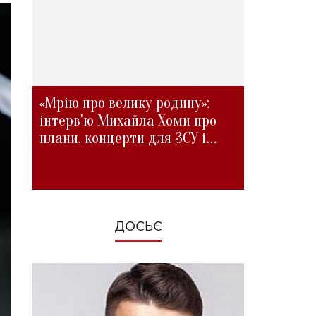
«Мрію про велику родину»:
інтерв'ю Михайла Хоми про
плани, концерти для ЗСУ і
зміни під час війни
ДОСЬЄ