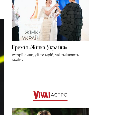
Премія «Жінка України»
Історії сили, дії та мрій, які змінюють
країну.
АСТРО