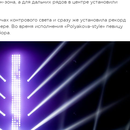
-зона, а для дальних рядов в центре установили
учах контрового света и сразу же установила рекорд
ере. Во время исполнения «Polyakova-style» певицу
ора.