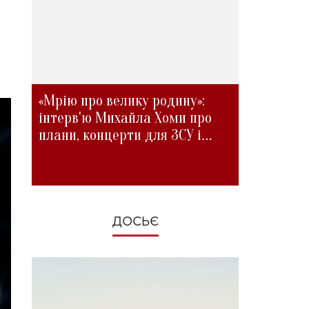
«Мрію про велику родину»:
інтерв'ю Михайла Хоми про
плани, концерти для ЗСУ і
зміни під час війни
ДОСЬЄ