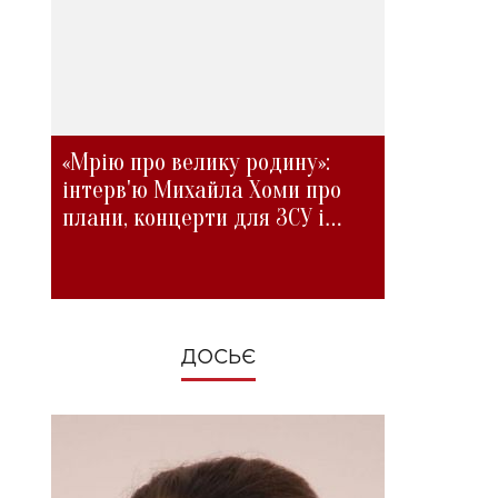
«Мрію про велику родину»:
інтерв'ю Михайла Хоми про
плани, концерти для ЗСУ і
зміни під час війни
ДОСЬЄ