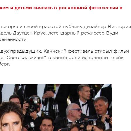
жем и детьми снялась в роскошной фотосессии в
 покоряли своей красотой публику дизайнер Виктория
одель Даутцен Крус, легендарный режиссер Вуди
ременности.
 в двух предыдущих, Каннский фестиваль открыл фильм
е "Светская жизнь" главные роли исполнили Блейк
берг.