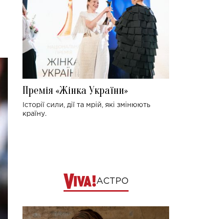
Премія «Жінка України»
Історії сили, дії та мрій, які змінюють
країну.
АСТРО