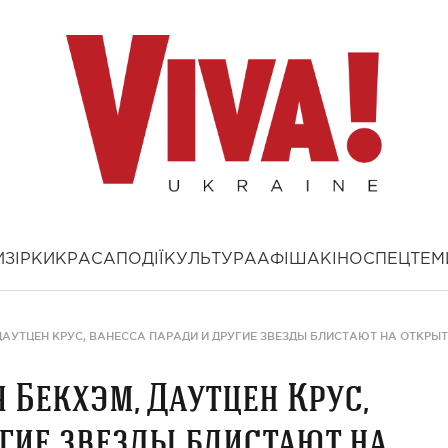
И
ЗІРКИ
КРАСА
ПОДІЇ
КУЛЬТУРА
АФІША
КІНО
СПЕЦТЕМ
 ДАУТЦЕН КРУС, ВАНЕССА ПАРАДИ И ДРУГИЕ ЗВЕЗДЫ БЛИСТАЮТ НА ОТКРЫ
 Бекхэм, Даутцен Крус,
угие звезды блистают на