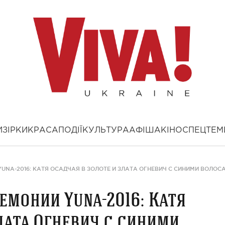
И
ЗІРКИ
КРАСА
ПОДІЇ
КУЛЬТУРА
АФІША
КІНО
СПЕЦТЕМ
NA-2016: КАТЯ ОСАДЧАЯ В ЗОЛОТЕ И ЗЛАТА ОГНЕВИЧ С СИНИМИ ВОЛОС
емонии Yuna-2016: Катя
лата Огневич с синими