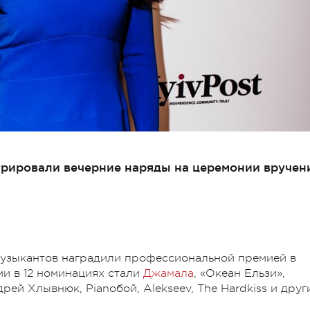
рировали вечерние наряды на церемонии вручен
музыкантов наградили профессиональной премией в
ми в 12 номинациях стали
Джамала
, «Океан Ельзи»,
рей Хлывнюк, Pianoбой, Alekseev, The Hardkiss и друг