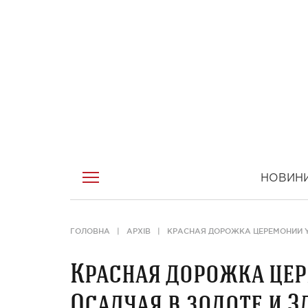
НОВИН
ГОЛОВНА
АРХІВ
КРАСНАЯ ДОРОЖКА ЦЕРЕМОНИИ YU
Красная дорожка цер
Осадчая в золоте и З