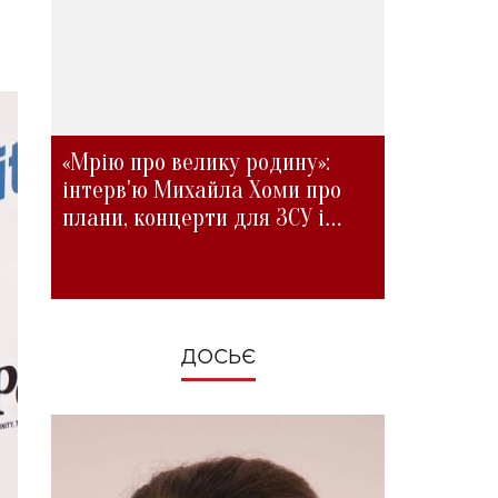
«Мрію про велику родину»:
інтерв'ю Михайла Хоми про
плани, концерти для ЗСУ і
зміни під час війни
ДОСЬЄ