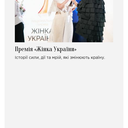
Премія «Жінка України»
Історії сили, дії та мрій, які змінюють країну.