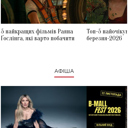
5 найкращих фільмів Раяна
Топ-5 найочіку
Ґослінга, які варто побачити
березня-2026
АФІША