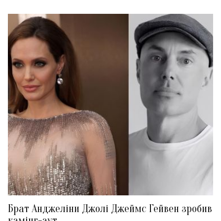
Брат Анджеліни Джолі Джеймс Гейвен зробив
камінг-аут