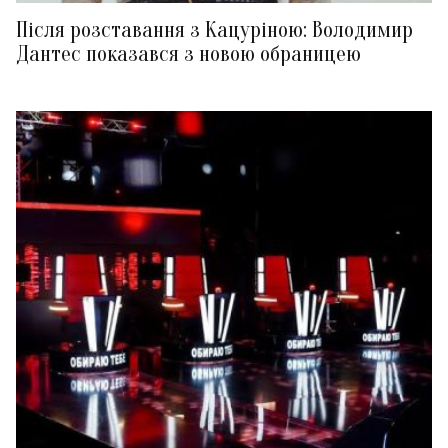
Після розставання з Кацуріною: Володимир
Дантес показався з новою обраницею