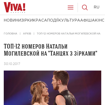
RU
НОВИНИ
ЗІРКИ
КРАСА
ПОДІЇ
КУЛЬТУРА
АФІША
КІНО
ГОЛОВНА
АРХІВ
ТОП-12 НОМЕРОВ НАТАЛЬИ МОГИЛЕВСКОЙ НА "Т
ТОП-12 номеров Натальи
Могилевской на "Танцях з зірками"
30.10.2017