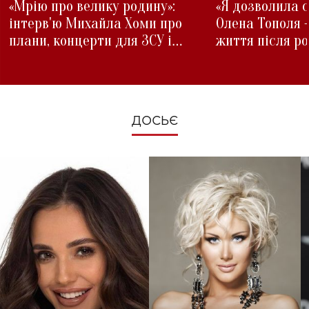
«Мрію про велику родину»:
«Я дозволила с
інтерв'ю Михайла Хоми про
Олена Тополя 
плани, концерти для ЗСУ і
життя після р
зміни під час війни
ДОСЬЄ