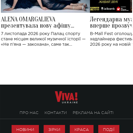
ALENA OMARGALIEVA
Легендарна му
презентувала нову афішу
вперше прозвуч
великого концерту в Палаці
Україні: де від
7 листопада 2026 року Палац спорту
B-Mall Fest оголош
спорту
стане місцем великої музичної історії —
хедлайнера фестива
«Не пʼяна — закохана», саме так
2026 року на новій т
символічно названо майбутній концерт
stage відбудеться у
ALENA OMARGALIEVA.
ENIGMA VOICES' OR
ПРО НАС
КОНТАКТИ
РЕКЛАМА НА САЙТІ
НОВИНИ
ЗІРКИ
КРАСА
ПОДІЇ