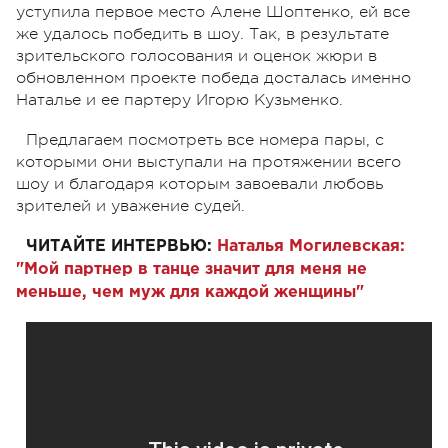
уступила первое место Алене Шоптенко, ей все
же удалось победить в шоу. Так, в результате
зрительского голосования и оценок жюри в
обновленном проекте победа досталась именно
Наталье и ее партеру Игорю Кузьменко.
Предлагаем посмотреть все номера пары, с
которыми они выступали на протяжении всего
шоу и благодаря которым завоевали любовь
зрителей и уважение судей.
ЧИТАЙТЕ ИНТЕРВЬЮ:
Наталья Могилевская:
"Мой партнер в танце значит для меня не
меньше, чем муж для каждой женщины"