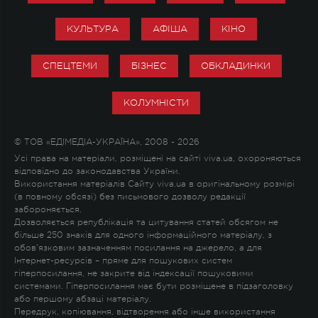
КУЛЬТУРА
АФІША
КІНО
СПЕЦТЕМИ
БІЗНЕС
ОБКЛАДИНКИ
КОЛУМНІСТИ
© ТОВ «ЕДІМЕДІА-УКРАЇНА», 2008 - 2026
Усі права на матеріали, розміщені на сайті viva.ua, охороняються
відповідно до законодавства України.
Використання матеріалів Сайту viva.ua в оригінальному розмірі
(в повному обсязі) без письмового дозволу редакції
забороняється.
Дозволяється републікація та цитування статей обсягом не
більше 250 знаків для одного інформаційного матеріалу, з
обов'язковим зазначенням посилання на джерело, а для
Інтернет-ресурсів – пряме для пошукових систем
гіперпосилання, не закрите від індексації пошуковими
системами. Гіперпосилання має бути розміщене в підзаголовку
або першому абзаці матеріалу.
Передрук, копіювання, відтворення або інше використання