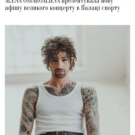
ALENA OMARGALIEVA презентувала нову
афішу великого концерту в Палаці спорту