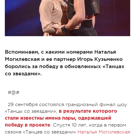
Вспоминаем, с какими номерами Наталья
Могилевская и ее партнер Игорь Кузьменко
боролись за победу в обновленных «Танцах
со звездами».
#@#
29 сентября состоялся грандиозный финал шоу
«Танцы со звездами»,
в результате которого
стали известны имена пары, одержавшей
. Спустя 10 лет, когда в первом
победу в проекте
сезоне «Танцев со звездами»
Наталья Могилевская