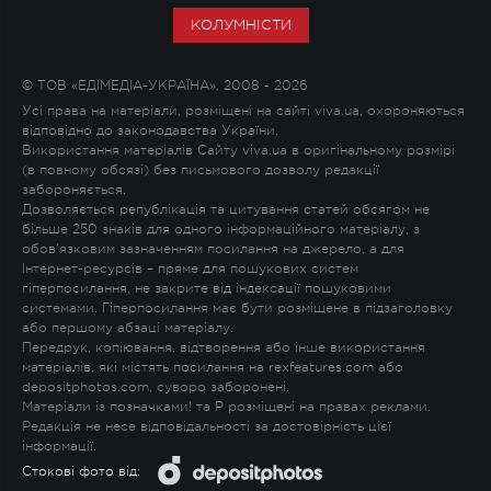
КОЛУМНІСТИ
© ТОВ «ЕДІМЕДІА-УКРАЇНА», 2008 - 2026
Усі права на матеріали, розміщені на сайті viva.ua, охороняються
відповідно до законодавства України.
Використання матеріалів Сайту viva.ua в оригінальному розмірі
(в повному обсязі) без письмового дозволу редакції
забороняється.
Дозволяється републікація та цитування статей обсягом не
більше 250 знаків для одного інформаційного матеріалу, з
обов'язковим зазначенням посилання на джерело, а для
Інтернет-ресурсів – пряме для пошукових систем
гіперпосилання, не закрите від індексації пошуковими
системами. Гіперпосилання має бути розміщене в підзаголовку
або першому абзаці матеріалу.
Передрук, копіювання, відтворення або інше використання
матеріалів, які містять посилання на rexfeatures.com або
depositphotos.com, суворо заборонені.
Матеріали із позначками
!
та
P
розміщені на правах реклами.
Редакція не несе відповідальності за достовірність цієї
інформації.
Стокові фото від: