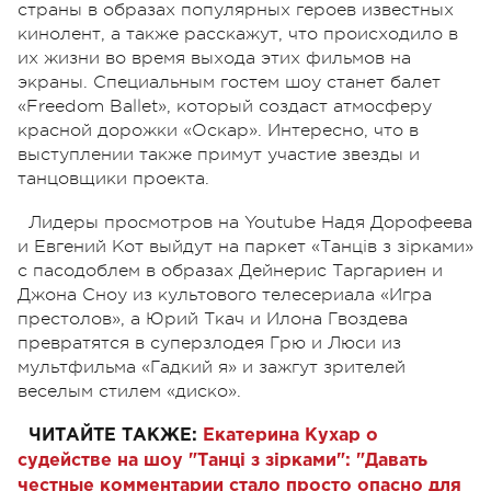
страны в образах популярных героев известных
кинолент, а также расскажут, что происходило в
их жизни во время выхода этих фильмов на
экраны. Специальным гостем шоу станет балет
«Freedom Ballet», который создаст атмосферу
красной дорожки «Оскар». Интересно, что в
выступлении также примут участие звезды и
танцовщики проекта.
Лидеры просмотров на Youtube Надя Дорофеева
и Евгений Кот выйдут на паркет «Танців з зірками»
с пасодоблем в образах Дейнерис Таргариен и
Джона Сноу из культового телесериала «Игра
престолов», а Юрий Ткач и Илона Гвоздева
превратятся в суперзлодея Грю и Люси из
мультфильма «Гадкий я» и зажгут зрителей
веселым стилем «диско».
ЧИТАЙТЕ ТАКЖЕ:
Екатерина Кухар о
судействе на шоу "Танці з зірками": "Давать
честные комментарии стало просто опасно для