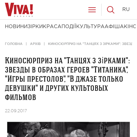
RU
НОВИНИ
ЗІРКИ
КРАСА
ПОДІЇ
КУЛЬТУРА
АФІША
КІНО
ГОЛОВНА
АРХІВ
КИНОСЮРПРИЗ НА "ТАНЦЯХ З ЗІРКАМИ": ЗВЕЗДЫ
Киносюрприз на "Танцях з зірками":
звезды в образах героев "Титаника",
"Игры престолов", "В джазе только
девушки" и других культовых
фильмов
22.09.2017