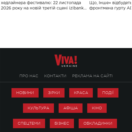
виконають пісн
хедлайнера фестивалю: 22 листопада
Що, Інше» відбудеть
2026 року на новій третій сцені izibank
фронтмена гурту A
stage відбудеться українська прем'єра
Клименка. Це буде 
ENIGMA VOICES' ORIGINAL LIVE SHOW.
вечір, присвячений 
творчість стала си
справжньої любові д
ПРО НАС
КОНТАКТИ
РЕКЛАМА НА САЙТІ
НОВИНИ
ЗІРКИ
КРАСА
ПОДІЇ
КУЛЬТУРА
АФІША
КІНО
СПЕЦТЕМИ
БІЗНЕС
ОБКЛАДИНКИ