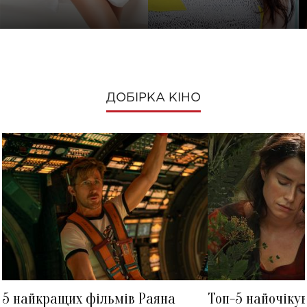
ДОБІРКА КІНО
5 найкращих фільмів Раяна
Топ-5 найочіку