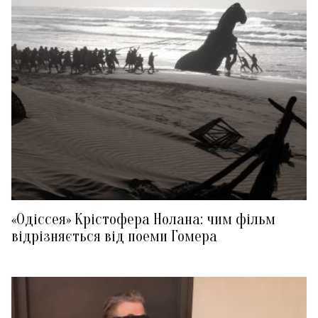
«Одіссея» Крістофера Нолана: чим фільм
відрізняється від поеми Гомера