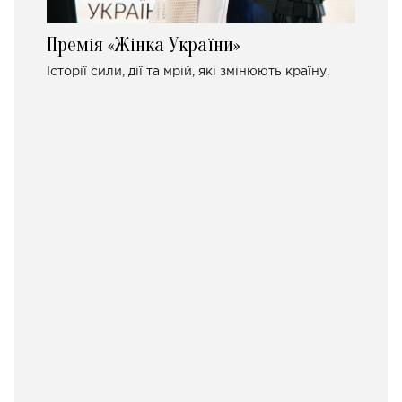
Премія «Жінка України»
Історії сили, дії та мрій, які змінюють країну.