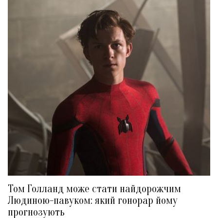
Том Голланд може стати найдорожчим
Людиною-павуком: який гонорар йому
прогнозують