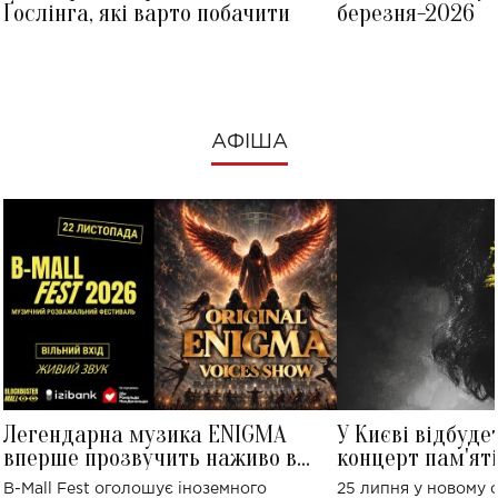
Ґослінга, які варто побачити
березня-2026
АФІША
Легендарна музика ENIGMA
У Києві відбуде
вперше прозвучить наживо в
концерт пам'ят
Україні: де відбудеться концерт
Клименка: понад
B-Mall Fest оголошує іноземного
25 липня у новому o