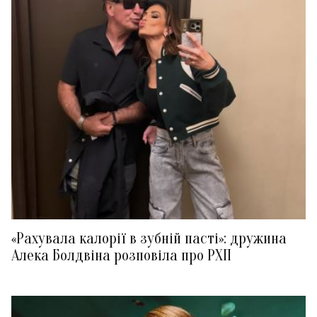
«Рахувала калорії в зубній пасті»: дружина
Алека Болдвіна розповіла про РХП