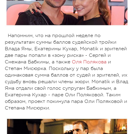
Напомним, что на прошлой неделе по
результатам суммы баллов судейской тройки
Влада Ямы, Екатерины Кухар, Monatik и зрителей
две пары попали в «зону риска» - Сергей и
Снежана Бабкины, а также
Оля Полякова
и
Степан Мисюрка. Поскольку у пар была
одинаковая сумма баллов от судей и зрителей, их
судьбу вновь решали члены жюри. Monatik и Влад
Яма отдали свой голос супругам Бабкиным, а
Екатерина Кухар - паре Оли Поляковой. Таким
образом, проект покинула пара Оли Поляковой и
Степана Мисюрки.