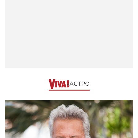
АСТРО