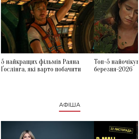
5 найкращих фільмів Раяна
Топ-5 найочіку
Ґослінга, які варто побачити
березня-2026
АФІША