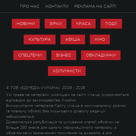
ПРО НАС
КОНТАКТИ
РЕКЛАМА НА САЙТІ
НОВИНИ
ЗІРКИ
КРАСА
ПОДІЇ
КУЛЬТУРА
АФІША
КІНО
СПЕЦТЕМИ
БІЗНЕС
ОБКЛАДИНКИ
КОЛУМНІСТИ
© ТОВ «ЕДІМЕДІА-УКРАЇНА», 2008 - 2026
Усі права на матеріали, розміщені на сайті viva.ua, охороняються
відповідно до законодавства України.
Використання матеріалів Сайту viva.ua в оригінальному розмірі
(в повному обсязі) без письмового дозволу редакції
забороняється.
Дозволяється републікація та цитування статей обсягом не
більше 250 знаків для одного інформаційного матеріалу, з
обов'язковим зазначенням посилання на джерело, а для