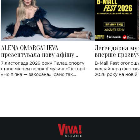
ALENA OMARGALIEVA
Легендарна му
презентувала нову афішу
вперше прозвуч
великого концерту в Палаці
Україні: де від
7 листопада 2026 року Палац спорту
B-Mall Fest оголош
спорту
стане місцем великої музичної історії —
хедлайнера фестива
«Не пʼяна — закохана», саме так
2026 року на новій т
символічно названо майбутній концерт
stage відбудеться у
ALENA OMARGALIEVA.
ENIGMA VOICES' OR