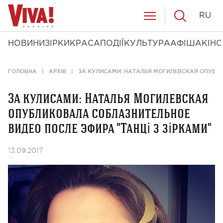
RU
НОВИНИ
ЗІРКИ
КРАСА
ПОДІЇ
КУЛЬТУРА
АФІША
КІНО
ГОЛОВНА
АРХІВ
ЗА КУЛИСАМИ: НАТАЛЬЯ МОГИЛЕВСКАЯ ОПУБЛИ
За кулисами: Наталья Могилевская
опубликовала соблазнительное
видео после эфира "Танці з зірками"
13.09.2017