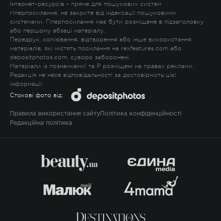
Інтернет-ресурсів – пряме для пошукових систем
гіперпосилання, не закрите від індексації пошуковими
системами. Гіперпосилання має бути розміщене в підзаголовку
або першому абзаці матеріалу.
Передрук, копіювання, відтворення або інше використання
матеріалів, які містять посилання на rexfeatures.com або
depositphotos.com, суворо заборонені.
Матеріали із позначками
!
та
P
розміщені на правах реклами.
Редакція не несе відповідальності за достовірність цієї
інформації.
Стокові фото від:
Правила використання сайту
Політика конфіденційності
Редакційна політика