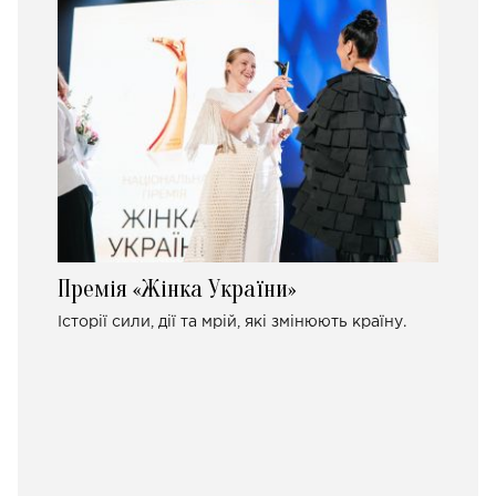
Премія «Жінка України»
Історії сили, дії та мрій, які змінюють країну.