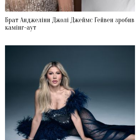
Брат Анджеліни Джолі Джеймс Гейвен зробив
камінг-аут