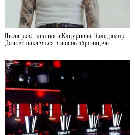
Після розставання з Кацуріною: Володимир
Дантес показався з новою обраницею