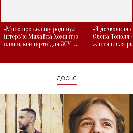
«Мрію про велику родину»:
«Я дозволила с
інтерв'ю Михайла Хоми про
Олена Тополя 
плани, концерти для ЗСУ і
життя після р
зміни під час війни
ДОСЬЄ