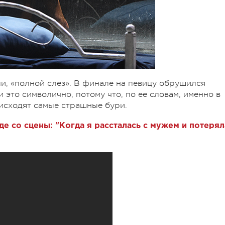
и, «полной слез». В финале на певицу обрушился
 это символично, потому что, по ее словам, именно в
оисходят самые страшные бури.
де со сцены: "Когда я рассталась с мужем и потерял