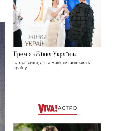
Премія «Жінка України»
Історії сили, дії та мрій, які змінюють
країну.
АСТРО