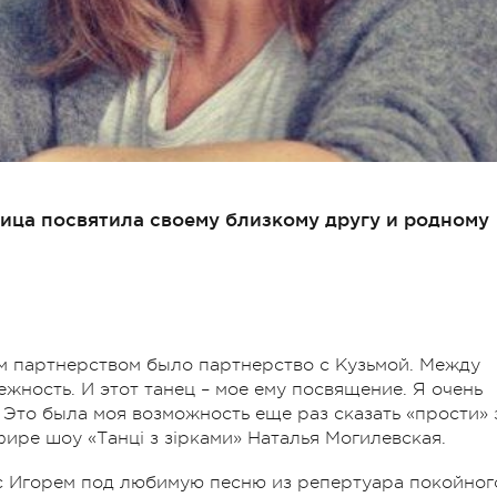
вица посвятила своему близкому другу и родному
м партнерством было партнерство с Кузьмой. Между
ежность. И этот танец – мое ему посвящение. Я очень
 Это была моя возможность еще раз сказать «прости» 
 эфире шоу «Танці з зірками» Наталья Могилевская.
 с Игорем под любимую песню из репертуара покойног