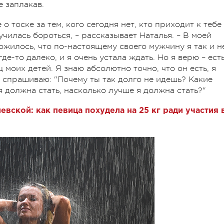
е заплакав.
о тоске за тем, кого сегодня нет, кто приходит к тебе
аучилась бороться, – рассказывает Наталья. – В моей
ожилось, что по-настоящему своего мужчину я так и н
де-то далеко, и я очень устала ждать. Но я верю – ест
 моих детей. Я знаю абсолютно точно, что он есть, я
 спрашиваю: "Почему ты так долго не идешь? Какие
я должна стать, насколько лучше я должна стать?"
евской: как певица похудела на 25 кг ради участия 