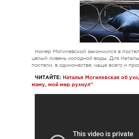
Номер Могилевской закончился в постел
целый ливень холодной воды. Для Натальи
постели, в одиночестве, чаще всего и пр
ЧИТАЙТЕ:
Наталья Могилевская об ухо
маму, мой мир рухнул"