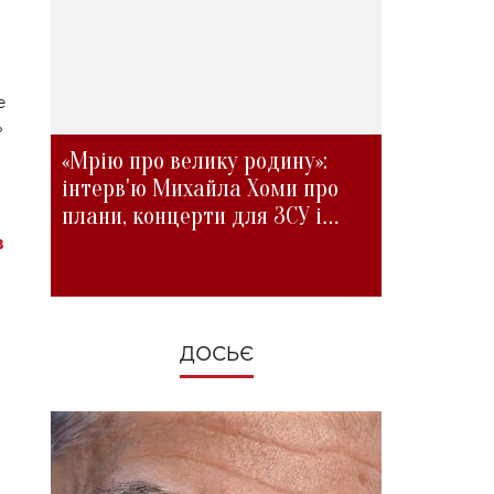
е
ь
«Мрію про велику родину»:
інтерв'ю Михайла Хоми про
плани, концерти для ЗСУ і
зміни під час війни
в
ДОСЬЄ