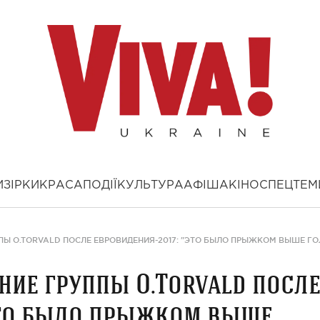
И
ЗІРКИ
КРАСА
ПОДІЇ
КУЛЬТУРА
АФІША
КІНО
СПЕЦТЕМ
Ы O.TORVALD ПОСЛЕ ЕВРОВИДЕНИЯ-2017: "ЭТО БЫЛО ПРЫЖКОМ ВЫШЕ Г
ие группы O.Torvald посл
Это было прыжком выше