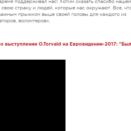
 время поддерживал нас! Хотим сказать спасибо нашей
а свою страну и людей, которые нас окружают. Все, чт
 важным прыжком выше своей головы для каждого из
аторов, волонтеров»,
.
о выступлении O.Torvald на Евровидении-2017: "Бы