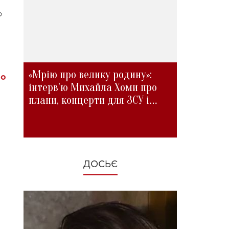
о
«Мрію про велику родину»:
ло
інтерв'ю Михайла Хоми про
плани, концерти для ЗСУ і
зміни під час війни
ДОСЬЄ