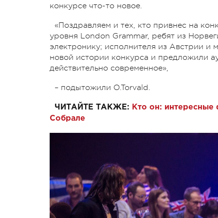
конкурсе что-то новое.
«
Поздравляем и тех, кто привнес на кон
уровня London Grammar, ребят из Норвег
электронику; исполнителя из Австрии и м
новой истории конкурса и предложили ау
действительно современное»,
– подытожили O.Torvald.
ЧИТАЙТЕ ТАКЖЕ:
Кто он: интересные
Собрале