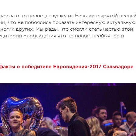
курс что-то новое: девушку из Бельгии с крутой песне
ии, что не побоялись показать интересную актуальную
ногих других. Мы рады, что смогли стать частью этой
дитории Евровидения что-то новое, необычное и
 факты о победителе Евровидения-2017 Сальвадоре