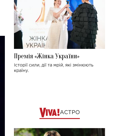
Премія «Жінка України»
Історії сили, дії та мрій, які змінюють
країну.
АСТРО