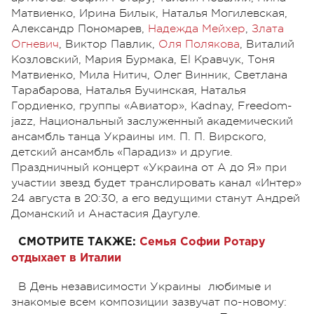
Матвиенко, Ирина Билык, Наталья Могилевская,
Александр Пономарев,
Надежда Мейхер
,
Злата
Огневич
, Виктор Павлик,
Оля Полякова
, Виталий
Козловский, Мария Бурмака, El Кравчук, Тоня
Матвиенко, Мила Нитич, Олег Винник, Светлана
Тарабарова, Наталья Бучинская, Наталья
Гордиенко, группы «Авиатор», Kadnay, Freedom-
jazz, Национальный заслуженный академический
ансамбль танца Украины им. П. П. Вирского,
детский ансамбль «Парадиз» и другие.
Праздничный концерт «Украина от А до Я» при
участии звезд будет транслировать канал «Интер»
24 августа в 20:30, а его ведущими станут Андрей
Доманский и Анастасия Даугуле.
СМОТРИТЕ ТАКЖЕ:
Семья Софии Ротару
отдыхает в Италии
В День независимости Украины любимые и
знакомые всем композиции зазвучат по-новому: