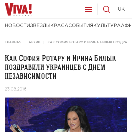
UK
НОВОСТИ
ЗВЕЗДЫ
КРАСА
СОБЫТИЯ
КУЛЬТУРА
АФ
ГЛАВНАЯ
АРХИВ
КАК СОФИЯ РОТАРУ И ИРИНА БИЛЫК ПОЗДРАВ
Как София Ротару и Ирина Билык
поздравили украинцев с Днем
независимости
23.08.2016