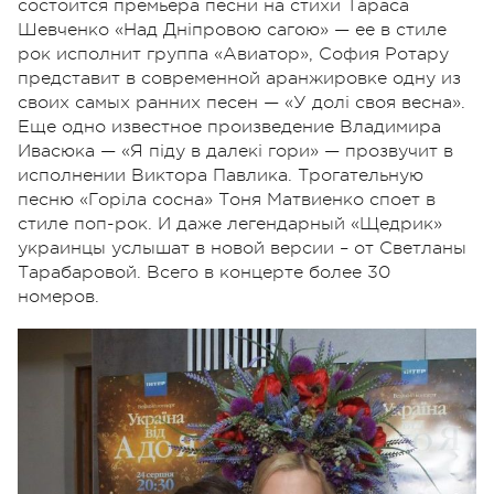
состоится премьера песни на стихи Тараса
Шевченко «Над Дніпровою сагою» — ее в стиле
рок исполнит группа «Авиатор», София Ротару
представит в современной аранжировке одну из
своих самых ранних песен — «У долі своя весна».
Еще одно известное произведение Владимира
Ивасюка — «Я піду в далекі гори» — прозвучит в
исполнении Виктора Павлика. Трогательную
песню «Горіла сосна» Тоня Матвиенко споет в
стиле поп-рок. И даже легендарный «Щедрик»
украинцы услышат в новой версии – от Светланы
Тарабаровой. Всего в концерте более 30
номеров.