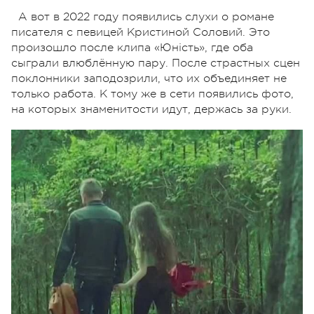
А вот в 2022 году появились слухи о романе
писателя с певицей Кристиной Соловий. Это
произошло после клипа «Юність», где оба
сыграли влюблённую пару. После страстных сцен
поклонники заподозрили, что их объединяет не
только работа. К тому же в сети появились фото,
на которых знаменитости идут, держась за руки.