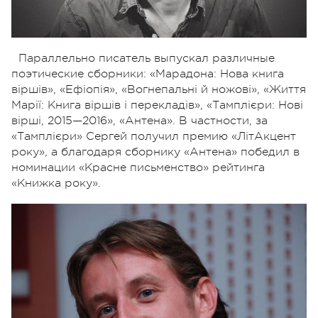
Параллельно писатель выпускал различные
поэтические сборники: «Марадона: Нова книга
віршів», «Ефіопія», «Вогнепальні й ножові», «Життя
Марії: Книга віршів і перекладів», «Тамплієри: Нові
вірші, 2015—2016», «Антена». В частности, за
«Тамплієри» Сергей получил премию «ЛітАкцент
року», а благодаря сборнику «Антена» победил в
номинации «Красне письменство» рейтинга
«Книжка року».