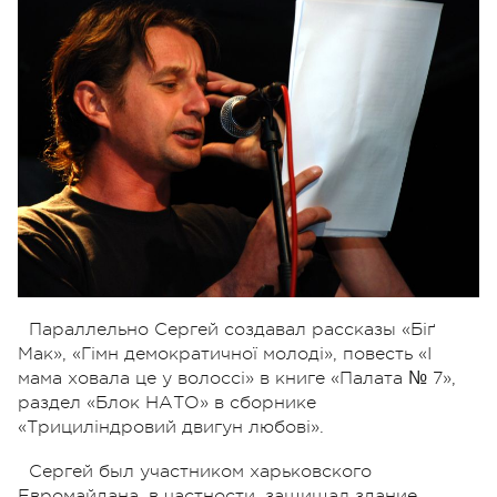
Параллельно Сергей создавал рассказы «Біґ
Мак», «Гімн демократичної молоді», повесть «І
мама ховала це у волоссі» в книге «Палата № 7»,
раздел «Блок НАТО» в сборнике
«Трициліндровий двигун любові».
Сергей был участником харьковского
Евромайдана, в частности, защищал здание