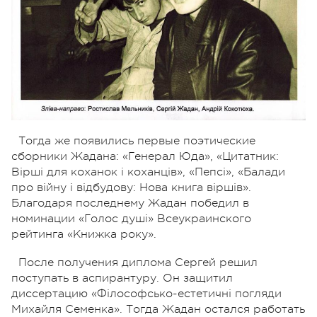
Тогда же появились первые поэтические
сборники Жадана: «Генерал Юда», «Цитатник:
Вірші для коханок і коханців», «Пепсі», «Балади
про війну і відбудову: Нова книга віршів».
Благодаря последнему Жадан победил в
номинации «Голос душі» Всеукраинского
рейтинга «Книжка року».
После получения диплома Сергей решил
поступать в аспирантуру. Он защитил
диссертацию «Філософсько-естетичні погляди
Михайля Семенка». Тогда Жадан остался работать